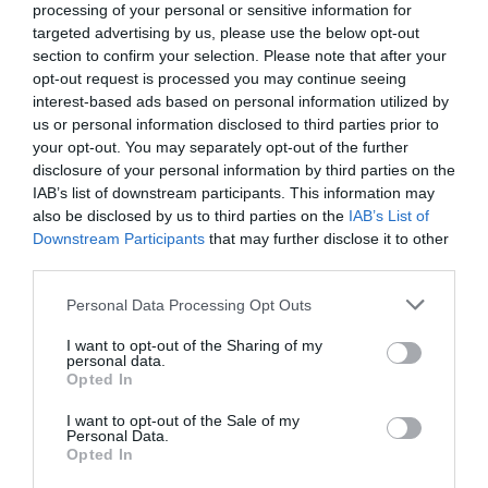
τα παιδιά τους, φίλοι, συγγενείς και συνάδελφοι λένε
processing of your personal or sensitive information for
σήμερα ...
targeted advertising by us, please use the below opt-out
section to confirm your selection. Please note that after your
11:16 | 06 Αυγούστου 2026
Ελλάδα
opt-out request is processed you may continue seeing
interest-based ads based on personal information utilized by
us or personal information disclosed to third parties prior to
your opt-out. You may separately opt-out of the further
disclosure of your personal information by third parties on the
IAB’s list of downstream participants. This information may
also be disclosed by us to third parties on the
IAB’s List of
Downstream Participants
that may further disclose it to other
third parties.
Please note that this website/app uses one or more Google
Personal Data Processing Opt Outs
services and may gather and store information including but
not limited to your visit or usage behaviour. You may click to
I want to opt-out of the Sharing of my
personal data.
grant or deny consent to Google and its third-party tags to
Opted In
use your data for below specified purposes in below Google
consent section.
I want to opt-out of the Sale of my
Personal Data.
Στον όγδοο αγνοούμενο Γερμανό
Opted In
τουρίστα ανήκει η σορός που