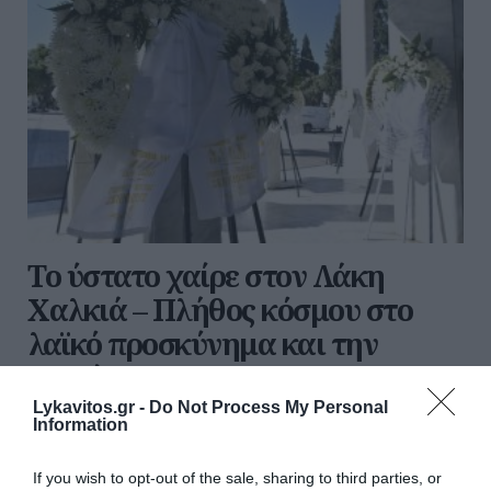
Το ύστατο χαίρε στον Λάκη
Χαλκιά – Πλήθος κόσμου στο
λαϊκό προσκύνημα και την
κηδεία
Lykavitos.gr -
Do Not Process My Personal
Συντετριμμένη και με δάκρια στα μάτια έφτασε στο
Information
Α’ Νεκροταφείο Αθηνών η σύζυγος του Λάκη Χαλκιά,
η Αλέκα, για την κηδεία του αγαπημένου της. Η ίδια,
If you wish to opt-out of the sale, sharing to third parties, or