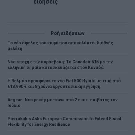
ειδήσεις
Ροή ειδήσεων
Το νέο όφελος του καφέ που αποκαλύπτει διεθνής
μελέτη
Νέα εποχή στην πυρόσβεση: Το Canadair 515 με την
ελληνική σημαία κατασκευάζεται στον Καναδά
Η Βελμάρ προσφέρει τo νέο Fiat 500 Hybrid με τιμή από
€18.990 € και 8 χρόνια εργοστασιακή εγγύηση.
Aegean: Νέο ρεκόρ με πάνω από 2 εκατ. επιβάτες τον
Ιούλιο
Pierrakakis Asks European Commission to Extend Fiscal
Flexibility for Energy Resilience