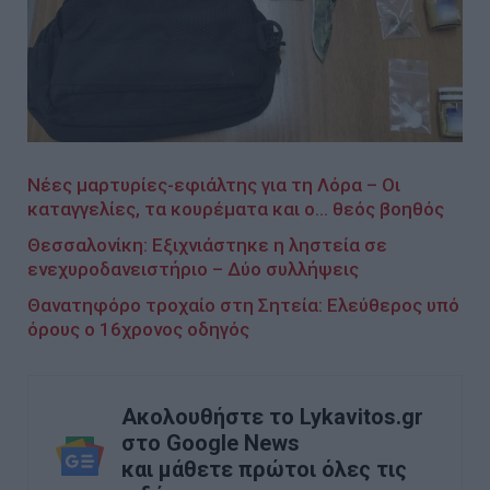
Νέες μαρτυρίες-εφιάλτης για τη Λόρα – Οι
καταγγελίες, τα κουρέματα και ο… θεός βοηθός
Θεσσαλονίκη: Εξιχνιάστηκε η ληστεία σε
ενεχυροδανειστήριο – Δύο συλλήψεις
Θανατηφόρο τροχαίο στη Σητεία: Ελεύθερος υπό
όρους ο 16χρονος οδηγός
Ακολουθήστε το Lykavitos.gr
στο Google News
και μάθετε πρώτοι όλες τις