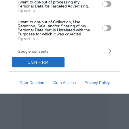
I want to opt-out of processing my
βρέθηκε στη Σύμη
Personal Data for Targeted Advertising.
Opted In
Στον όγδοο Γερμανό τουρίστα, τα ίχνη του οποίου
I want to opt-out of Collection, Use,
αγνοούνταν από το απόγευμα της Κυριακής, ανήκει
Retention, Sale, and/or Sharing of my
Personal Data that Is Unrelated with the
τελικά η σορός που εντοπίστηκε τις πρωινές ώρες
Purposes for which it was collected.
της Τετάρτης, στη θαλάσσια περιοχή δυτικά της
Opted In
Σύμης, σύμφωνα με το...
Google consents
23:20 | 05 Αυγούστου 2026
Ελλάδα
CONFIRM
Data Deletion
Data Access
Privacy Policy