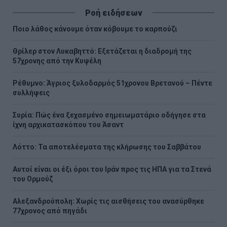
Ροή ειδήσεων
Ποιο λάθος κάνουμε όταν κόβουμε το καρπούζι
Θρίλερ στον Λυκαβηττό: Εξετάζεται η διαδρομή της
57χρονης από την Κυψέλη
Ρέθυμνο: Άγριος ξυλοδαρμός 51χρονου Βρετανού – Πέντε
συλλήψεις
Συρία: Πώς ένα ξεχασμένο σημειωματάριο οδήγησε στα
ίχνη αρχικατασκόπου του Άσαντ
Λόττο: Τα αποτελέσματα της κλήρωσης του Σαββάτου
Αυτοί είναι οι έξι όροι του Ιράν προς τις ΗΠΑ για τα Στενά
του Ορμούζ
Αλεξανδρούπολη: Χωρίς τις αισθήσεις του ανασύρθηκε
77χρονος από πηγάδι