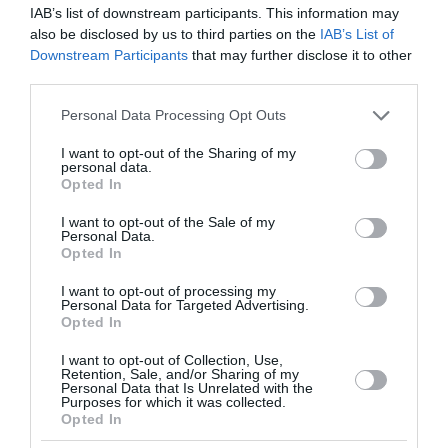
IAB’s list of downstream participants. This information may
also be disclosed by us to third parties on the
IAB’s List of
Downstream Participants
that may further disclose it to other
third parties.
Please note that this website/app uses one or more Google
Personal Data Processing Opt Outs
services and may gather and store information including but
not limited to your visit or usage behaviour. You may click to
I want to opt-out of the Sharing of my
Κορινθία: Δύο συλλήψεις για φωτιά που
personal data.
grant or deny consent to Google and its third-party tags to
Opted In
προκλήθηκε από βραχυκύκλωμα σε
use your data for below specified purposes in below Google
φωτοβολταϊκό πάρκο
consent section.
I want to opt-out of the Sale of my
Personal Data.
Opted In
Σε τρεις συλλήψεις, σε Κορινθία και Λέσβο, για
πρόκληση πυρκαγιών από αμέλεια, προχώρησαν οι
I want to opt-out of processing my
ανακριτικές Αρχές του Πυροσβεστικού Σώματος. Οι
Personal Data for Targeted Advertising.
Αρχές κινητοποιήθηκαν άμεσα για την διε...
Opted In
08 Αυγούστου 2026
I want to opt-out of Collection, Use,
Retention, Sale, and/or Sharing of my
Personal Data that Is Unrelated with the
Purposes for which it was collected.
Opted In