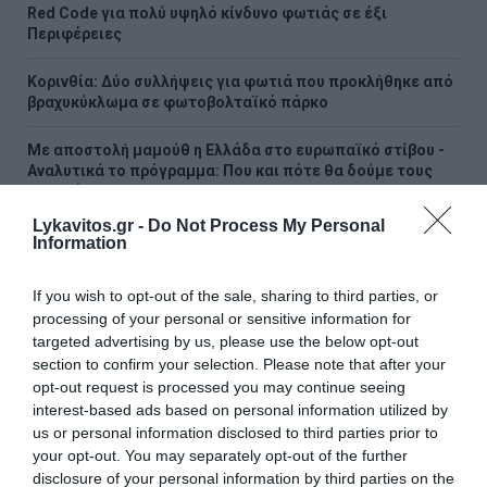
Red Code για πολύ υψηλό κίνδυνο φωτιάς σε έξι
Περιφέρειες
Κορινθία: Δύο συλλήψεις για φωτιά που προκλήθηκε από
βραχυκύκλωμα σε φωτοβολταϊκό πάρκο
Με αποστολή μαμούθ η Ελλάδα στο ευρωπαϊκό στίβου -
Αναλυτικά το πρόγραμμα: Που και πότε θα δούμε τους
αθλητές και τις αθλήτριες μας
Lykavitos.gr -
Do Not Process My Personal
Information
ΟΛΕΣ ΟΙ ΕΙΔΗΣΕΙΣ →
διαβάστε ακόμη
If you wish to opt-out of the sale, sharing to third parties, or
processing of your personal or sensitive information for
targeted advertising by us, please use the below opt-out
section to confirm your selection. Please note that after your
opt-out request is processed you may continue seeing
interest-based ads based on personal information utilized by
us or personal information disclosed to third parties prior to
your opt-out. You may separately opt-out of the further
disclosure of your personal information by third parties on the