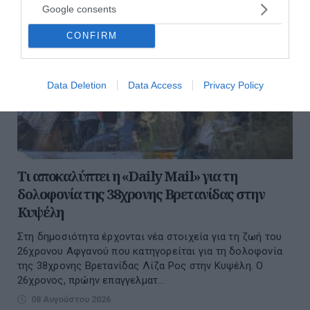
Google consents
CONFIRM
Data Deletion
Data Access
Privacy Policy
Τι αποκαλύπτει η «Daily Mail» για τη
δολοφονία της 38χρονης Βρετανίδας στην
Κυψέλη
Στη δημοσιότητα έρχονται νέα στοιχεία για τη ζωή του
26χρονου Αφγανού που κατηγορείται για τη δολοφονία
της 38χρονης Βρετανίδας Λίζα Ρος στην Κυψέλη. Ο
26χρονος, πρώην επαγγελματ...
08 Αυγούστου 2026