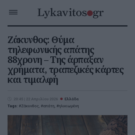
Ζάκυνθος: Θύμα
τηλεφωνικής απάτης
88χρονη – Της άρπαξαν
χρήματα, τραπεζικές κάρτες
και τιμαλφή
20:45 | 22 Απριλίου 2026
Ελλάδα
Tags:
Ζάκυνθος
,
απάτη
,
ηλικιωμένη