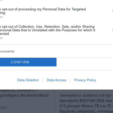
to opt-out of processing my Personal Data for Targeted
ing.
In
o opt-out of Collection, Use, Retention, Sale, and/or Sharing
ersonal Data that Is Unrelated with the Purposes for which it
lected.
In
consents
θέσεις εργασίας στον
ΑΣΕΠ 6Κ/2026: Άνοιξα
CONFIRM
σσαλονίκης
αιτήσεις για 315 μόνιμ
θέσεις στο Δημόσιο – 
σαλονίκης ανακοινώνει την
ειδικότητες και οι
με σύμβαση εργασίας
Data Deletion
Data Access
Privacy Policy
ικαίου ορισμένου χρόνου,
προθεσμίες
ιάρκειας, συνολικά 17
προσλήψεις θα υλοποιηθούν
Ξεκίνησαν οι αιτήσεις για την
προκήρυξη ΑΣΕΠ 6Κ/2026 που
315 μόνιμες θέσεις ΠΕ και ΤΕ
 2026
δημόσιες υπηρεσίες, νοσοκομ