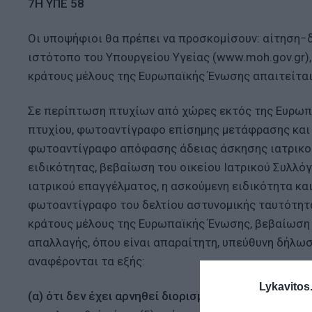
7Η ΥΠΕ 58
Οι υποψήφιοι θα πρέπει να προσκομίσουν: αίτηση−
ιστότοπο του Υπουργείου Υγείας (www.moh.gov.gr)
κράτους μέλους της Ευρωπαϊκής Ένωσης απαιτείτα
Σε περίπτωση πτυχίων από χώρες εκτός της Ευρωπ
πτυχίου, φωτοαντίγραφο επίσημης μετάφρασης και
φωτοαντίγραφο απόφασης άδειας άσκησης ιατρικο
ειδικότητας, βεβαίωση του οικείου Ιατρικού Συλλό
ιατρικού επαγγέλματος, η ασκούμενη ειδικότητα κα
φωτοαντίγραφο του δελτίου αστυνομικής ταυτότητα
κράτους μέλους της Ευρωπαϊκής Ένωσης, βεβαίωση
απαλλαγής, όπου είναι απαραίτητη, υπεύθυνη δήλωσ
αναφέρονται τα εξής:
Lykavitos.
(α) ότι δεν έχει αρνηθεί διορισμό σε θέση του κλάδ