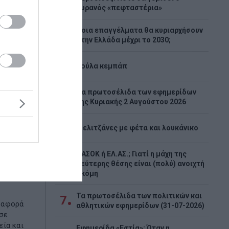
1
ουρανός «πεφταστέρια»
Ποια επαγγέλματα θα κυριαρχήσουν
2
στην Ελλάδα μέχρι το 2030;
3
Λούλα κεμπάπ
Tα πρωτοσέλιδα των εφημερίδων
4
της Κυριακής 2 Αυγούστου 2026
ν οι
5
Μελιτζάνες με φέτα και λουκάνικο
ες
Όλες οι
ΠΑΣΟΚ ή ΕΛ.ΑΣ.; Γιατί η μάχη της
6
δεύτερης θέσης είναι (πολύ) ανοιχτή
ακόμη
Τα πρωτοσέλιδα των πολιτικών και
7
 αφορά
αθλητικών εφημερίδων (31-07-2026)
 σε
εία και
Εφημερίδα «Εστία»: Όταν η