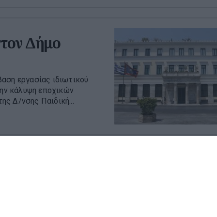
τον Δήμο
βαση εργασίας ιδιωτικού
 την κάλυψη εποχικών
ς Δ/νσης Παιδική...
ιξη οι αιτήσεις
τήσεων για 2.228 θέσεις
θέσεις αφορούν υποψηφίους