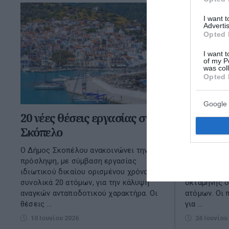
I want 
Advertis
Opted 
I want t
of my P
was col
Opted 
Google 
20 νέες θέσεις εργασίας στη
17 νέες 
Σκόπελο
Δήμο Θε
Ο Δήμος Σκοπέλου ανακοινώνει την
Ο Δήμος Θεσ
πρόσληψη, με σύμβαση εργασίας
πρόσληψη, 
ιδιωτικού δικαίου ορισμένου χρόνου,
ιδιωτικού δ
συνολικά 20 ατόμων, για την κάλυψη
οκτάμηνης δ
αναγκών ανταποδοτικού χαρακτήρα. Οι
ατόμων. Οι 
θέσεις ...
για ...
10 Ιουνίου 2026
24 Ιουνίου