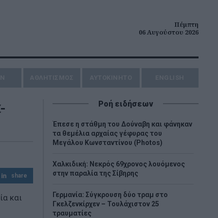
Πέμπτη
06 Αυγούστου 2026
ΗΝ
ΑΘΛΗΤΙΣΜΟΣ
AYTOKINHTO
ENGLISH
-
Ροή ειδήσεων
Έπεσε η στάθμη του Δούναβη και φάνηκαν
τα θεμέλια αρχαίας γέφυρας του
Μεγάλου Κωνσταντίνου (Photos)
Χαλκιδική: Νεκρός 69χρονος λουόμενος
στην παραλία της Σίβηρης
share
Γερμανία: Σύγκρουση δύο τραμ στο
ία και
Γκελζενκίρχεν – Τουλάχιστον 25
τραυματίες