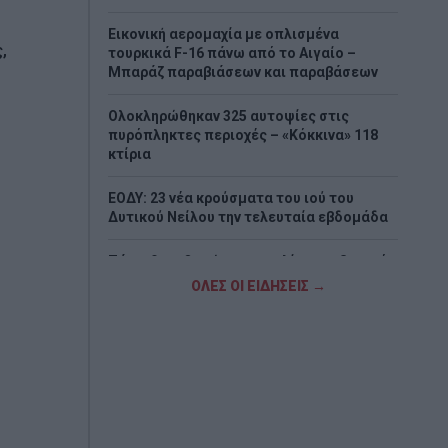
Εικονική αερομαχία με οπλισμένα
,
τουρκικά F-16 πάνω από το Αιγαίο –
Μπαράζ παραβιάσεων και παραβάσεων
Ολοκληρώθηκαν 325 αυτοψίες στις
πυρόπληκτες περιοχές – «Κόκκινα» 118
κτίρια
ΕΟΔΥ: 23 νέα κρούσματα του ιού του
Δυτικού Νείλου την τελευταία εβδομάδα
Ζάκυνθος: Οκτώ καταγγελίες για βιασμό
μέσα σε 20 ημέρες
ΟΛΕΣ ΟΙ ΕΙΔΗΣΕΙΣ →
Αργολίδα: Προφυλακίστηκαν οι δύο Ινδοί
για τη δολοφονία του 58χρονου
ψυχολόγου
Η μυστική συνάντηση του Πεζεσκιάν με
τον Χαμενεΐ στο πίσω μέρος αυτοκινήτου
με φιμέ τζάμια