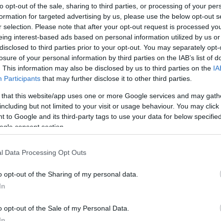
της προθεσμίας ανάληψης υπηρεσίας,
to opt-out of the sale, sharing to third parties, or processing of your per
formation for targeted advertising by us, please use the below opt-out s
ατρών Ε.Σ.Υ.
πριν από τη συμπλήρωση δυο (2) χρόνων από
r selection. Please note that after your opt-out request is processed y
eing interest-based ads based on personal information utilized by us or
υμπληρωθεί πέντε (5) χρόνια από την ημερομηνία παραίτη
disclosed to third parties prior to your opt-out. You may separately opt-
losure of your personal information by third parties on the IAB’s list of
 υπηρεσίας
σε ομοιόβαθμη με την κρινόμενη θέση εάν είναι
. This information may also be disclosed by us to third parties on the
IA
Participants
that may further disclose it to other third parties.
 that this website/app uses one or more Google services and may gath
ΟΤΗΤΑ ΠΡΟΣΛΗΨΕΙΣ
including but not limited to your visit or usage behaviour. You may click 
 to Google and its third-party tags to use your data for below specifi
ogle consent section.
ο Lykavitos.gr στο Google News
ώτοι όλες τις ειδήσεις
l Data Processing Opt Outs
o opt-out of the Sharing of my personal data.
In
o opt-out of the Sale of my Personal Data.
In