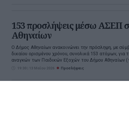
153 προσλήψεις μέσω ΑΣΕΠ σ
Αθηναίων
Ο Δήμος Αθηναίων ανακοινώνει την πρόσληψη, με σύμ
δικαίου ορισμένου χρόνου, συνολικά 153 ατόμων, για
αναγκών των Παιδικών Εξοχών του Δήμου Αθηναίων (τη
19:30 | 13 Μαΐου 2026
Προσλήψεις
Προσλήψεις σε δήμους: Σε εξέλ
για 2.228 θέσεις χωρίς πτυχίο
Σε πλήρη εξέλιξη βρίσκεται η διαδικασία υποβολής αι
σχολικών καθαριστών σε δήμους όλης της χώρας. Οι 