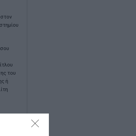
Χαλκίδα: Στο νοσοκομείο 35χρονη που
 στον
έπεσε από την Υψηλή γέφυρα
ιστημίου
σσου
ίτλου
σης του
ης ή
λίτη