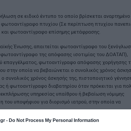
δήλωση σε ειδικό έντυπο το οποίο βρίσκεται αναρτημένο
, φωτοαντίγραφο πτυχίου (Σε περίπτωση πτυχίου πανεπ
ι και φωτοαντίγραφο επίσημης μετάφρασης.
αϊκής Ένωσης, απαιτείται φωτοαντίγραφο του ξενόγλω
 φωτοαντίγραφο της απόφασης ισοτιμίας του ΔΟΑΤΑΠ),
ύ επαγγέλματος, φωτοαντίγραφο απόφασης χορήγησης τ
γου στην οποία να βεβαιώνεται ο συνολικός χρόνος άσκη
ι ο συνολικός χρόνος άσκησής της, πιστοποιητικό γέννησ
ς ή φωτοαντίγραφο διαβατηρίου όταν πρόκειται για πο
 εκπλήρωσης υπηρεσίας υπαίθρου ή βεβαίωση νόμιμης
η του υποψήφιου για διορισμό ιατρού, στην οποία να
gr -
Do Not Process My Personal Information
ου ιατρών Ε.Σ.Υ.
ή σε αντίθετη περίπτωση, ότι έχουν