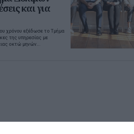
σεις και για
ου χρόνου εξέδωσε το Τμήμα
ες της υπηρεσίας με
ιας οκτώ μηνών....