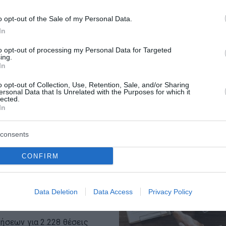
o opt-out of the Sale of my Personal Data.
In
σμία για τα
to opt-out of processing my Personal Data for Targeted
ing.
ς θέσεις στην
In
o opt-out of Collection, Use, Retention, Sale, and/or Sharing
ersonal Data that Is Unrelated with the Purposes for which it
lected.
ηλεκτρονική υποβολή
In
ποψήφιοι καλούνται να
άλουν τα απαιτ...
consents
CONFIRM
ιξη οι αιτήσεις
Data Deletion
Data Access
Privacy Policy
τήσεων για 2.228 θέσεις