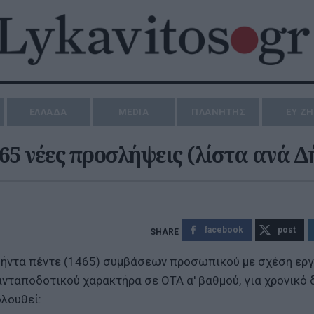
ΕΛΛΑΔΑ
MEDIA
ΠΛΑΝΗΤΗΣ
ΕΥ Ζ
465 νέες προσλήψεις (λίστα ανά Δ
facebook
post
ξήντα πέντε (1465) συμβάσεων προσωπικού με σχέση ερ
ανταποδοτικού χαρακτήρα σε ΟΤΑ α' βαθμού, για χρονικό
ολουθεί: