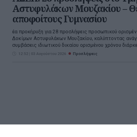
Αστυφυλάκων Μουζακίου – Θέ
αποφοίτους Γυμνασίου
έα προκήρυξη για 28 προσλήψεις προσωπικού ορισμέν
Δοκίμων Αστυφυλάκων Μουζακίου, καλύπτοντας ανάγκ
συμβάσεις ιδιωτικού δικαίου ορισμένου χρόνου διάρκε
12:52 | 03 Αυγούστου 2026
Προσλήψεις