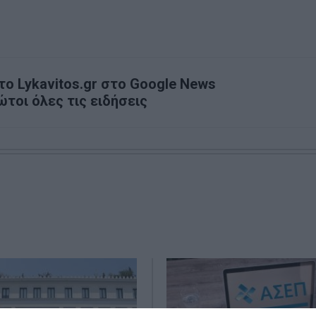
ο Lykavitos.gr στο Google News
ώτοι όλες τις ειδήσεις