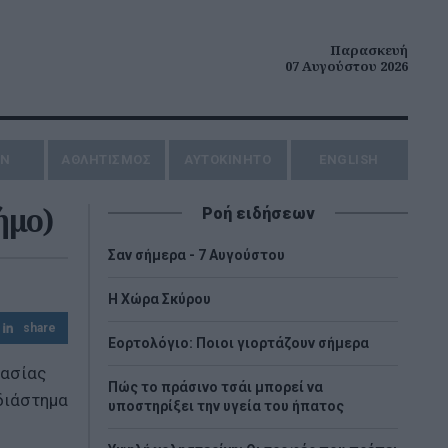
Παρασκευή
07 Αυγούστου 2026
ΗΝ
ΑΘΛΗΤΙΣΜΟΣ
AYTOKINHTO
ENGLISH
ήμο)
Ροή ειδήσεων
Σαν σήμερα - 7 Αυγούστου
Η Χώρα Σκύρου
share
Εορτολόγιο: Ποιοι γιορτάζουν σήμερα
γασίας
Πώς το πράσινο τσάι μπορεί να
 διάστημα
υποστηρίξει την υγεία του ήπατος