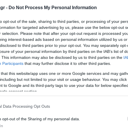
gr -
Do Not Process My Personal Information
to opt-out of the sale, sharing to third parties, or processing of your per
formation for targeted advertising by us, please use the below opt-out s
r selection. Please note that after your opt-out request is processed y
θέσεις εργασίας στον
ΑΣΕΠ: Σχεδόν 6.000 μ
eing interest-based ads based on personal information utilized by us or
disclosed to third parties prior to your opt-out. You may separately opt-
ηναίων
προσλήψεις στο Δημόσ
losure of your personal information by third parties on the IAB’s list of
Ποιες προκηρύξεις «τ
. This information may also be disclosed by us to third parties on the
IA
ηναίων ανακοίνωσε νέες
και ποιες έρχονται
Participants
that may further disclose it to other third parties.
ίας για 11 άτομα. Οι θέσεις
φορούν ειδικότητες όπως
 that this website/app uses one or more Google services and may gath
Σε πλήρη εξέλιξη βρίσκεται ο
οσωπικό εστίασης,
including but not limited to your visit or usage behaviour. You may click 
προγραμματισμός του ΑΣΕΠ γι
ς, οδηγούς και τεχνικούς
 to Google and its third-party tags to use your data for below specifi
μόνιμες προσλήψεις στο Δημό
ogle consent section.
τις ενεργές και τις επερχόμεν
 2026
προκηρύξεις να αφορούν συνο
σχεδόν 6.000 θέσει...
l Data Processing Opt Outs
24 Ιουλίου 2026
o opt-out of the Sharing of my personal data.
In