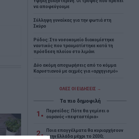
Υψηλή χοληστερίνη: Οι τροφές που πρέπει
να αποφεύγουμε
Σύλληψη γυναίκας για την φωτιά στη
Σκύρο
Ρόδος: Στο νοσοκομείο διακομίστηκε
ναυτικός που τραυματίστηκε κατά τη
πρόσδεση πλοίου στο λιμάνι
Δύο ακόμη αποχωρήσεις από το κόμμα
Καρυστιανού με αιχμές για «αρχηγισμό»
Δυσκόλεψε η πρόκριση για τον ΠΑΟΚ –
ΟΛΕΣ ΟΙ ΕΙΔΗΣΕΙΣ →
Ήττα 1-0 από την Άντερλεχτ στην Τούμπα
Τα πιο δημοφιλή
Τραγωδία στη Marfin: Έφτασε στην
Ελλάδα η 46χρονη κατηγορούμενη που
Περσείδες: Πότε θα γεμίσει ο
1
είχε συλληφθεί στο Λονδίνο
ουρανός «πεφταστέρια»
Ποια επαγγέλματα θα κυριαρχήσουν
2
στην Ελλάδα μέχρι το 2030;