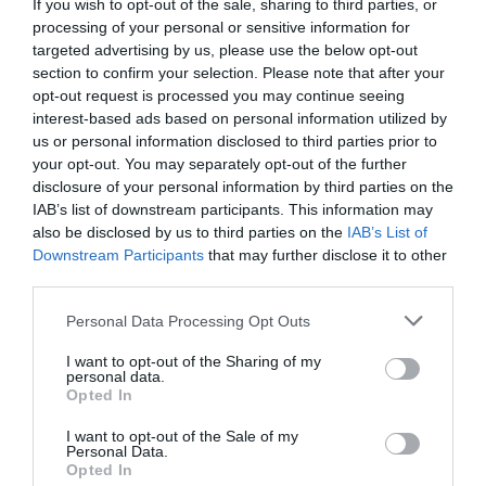
If you wish to opt-out of the sale, sharing to third parties, or
Ξεκινούν τα γυρίσµατα – Τι λέει ο δήµαρχος στο
processing of your personal or sensitive information for
«S»
targeted advertising by us, please use the below opt-out
section to confirm your selection. Please note that after your
opt-out request is processed you may continue seeing
Προγνωστικά
interest-based ads based on personal information utilized by
us or personal information disclosed to third parties prior to
Πώς ο Akylas θα πει «Ferto» στη Eurovision
your opt-out. You may separately opt-out of the further
disclosure of your personal information by third parties on the
Με αέρα φαβορί για το πρώτο βήµα στη Βιέννη
IAB’s list of downstream participants. This information may
also be disclosed by us to third parties on the
IAB’s List of
Downstream Participants
that may further disclose it to other
Λένα Ζευγαρά
third parties.
«Είµαι υπέρ του γάµου και της οικογένειας»
Please note that this website/app uses one or more Google
Personal Data Processing Opt Outs
services and may gather and store information including but
not limited to your visit or usage behaviour. You may click to
I want to opt-out of the Sharing of my
Η διάσηµη τραγουδίστρια αποκαλύπτει τα σχέδιά
personal data.
grant or deny consent to Google and its third-party tags to
Opted In
της
use your data for below specified purposes in below Google
consent section.
I want to opt-out of the Sale of my
Personal Data.
Opted In