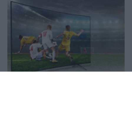
Με Βίλεμ – ΟΦΗ και
πρωτάθλημα Σκωτίας οι
αθλητικές μεταδόσεις της
ημέρας
Φτωχό είναι το τηλεοπτικό αθλητικό πρόγραμμα του