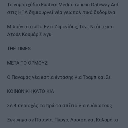
Το νοµοσχέδιο Εastern Mediterranean Gateway Act
στις ΗΠΑ δηµιουργεί νέα γεωπολιτικά δεδοµένα
Μιλούν στα «Π»: Εντι Ζεµενίδης, Τεντ Ντόιτς και
Ατούλ Κουµάρ Σινγκ
THE TIMES
ΜΕΤΑ ΤΟ ΟΡΜΟΥΖ
Ο Παναµάς νέα εστία έντασης για Τραµπ και Σι
ΚΟΙΝΩΝΙΚΗ ΚΑΤΟΙΚΙΑ
Σε 4 περιοχές τα πρώτα σπίτια για ευάλωτους
Ξεκίνηµα σε Παιανία, Πύργο, Λάρισα και Καλαµάτα