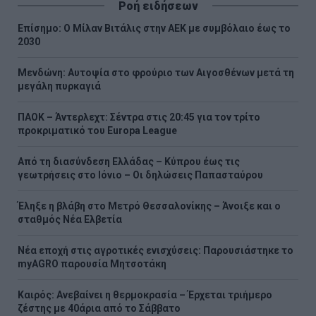
Ροή ειδήσεων
Επίσημο: Ο Μίλαν Βιτάλις στην ΑΕΚ με συμβόλαιο έως το
2030
Μενδώνη: Αυτοψία στο φρούριο των Αιγοσθένων μετά τη
μεγάλη πυρκαγιά
ΠΑΟΚ – Άντερλεχτ: Σέντρα στις 20:45 για τον τρίτο
προκριματικό του Europa League
Από τη διασύνδεση Ελλάδας – Κύπρου έως τις
γεωτρήσεις στο Ιόνιο – Οι δηλώσεις Παπασταύρου
Έληξε η βλάβη στο Μετρό Θεσσαλονίκης – Άνοιξε και ο
σταθμός Νέα Ελβετία
Νέα εποχή στις αγροτικές ενισχύσεις: Παρουσιάστηκε το
myAGRO παρουσία Μητσοτάκη
Καιρός: Ανεβαίνει η θερμοκρασία – Έρχεται τριήμερο
ζέστης με 40άρια από το Σάββατο