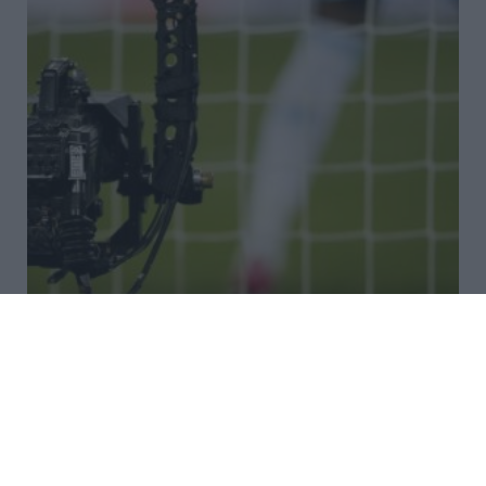
Οι αθλητικές μεταδόσεις της
Κυριακής: Πού θα δείτε το ΑΕΚ –
Σιντ-Τρούιντεν και όλη τη δράση
Με ενδιαφέρουσες αναμετρήσεις σε ποδόσφαιρο,
τένις, μηχανοκίνητο αθλητισμό και μπάσκετ