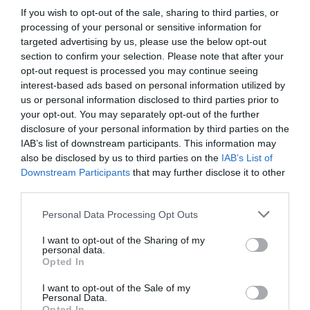
If you wish to opt-out of the sale, sharing to third parties, or
Η νέα Mercedes-Benz GLB: επαναπροσδιορίζει την
processing of your personal or sensitive information for
οικογενειακή κινητικότητα με έμφαση στην πολυτέλεια,
targeted advertising by us, please use the below opt-out
στην πρακτικότητα και στην ασφάλεια
section to confirm your selection. Please note that after your
opt-out request is processed you may continue seeing
Ιράν και Ομάν κατέληξαν σε συμφωνία 60 ημερών για τα
interest-based ads based on personal information utilized by
Στενά του Ορμούζ
us or personal information disclosed to third parties prior to
your opt-out. You may separately opt-out of the further
Πυρκαγιά στην Aγία Μαρίνα Ηλείας
disclosure of your personal information by third parties on the
IAB’s list of downstream participants. This information may
Δούρου: Θολή συμφωνία που αφήνει ανοικτά ερωτήματα
also be disclosed by us to third parties on the
IAB’s List of
σχετικά με τα κυριαρχικά δικαιώματα της Ελλάδας έναντι
Downstream Participants
that may further disclose it to other
της τουρκικής επιθετικότητας
third parties.
Ζάκυνθος: 57χρονος Βρετανός ανασύρθηκε νεκρός από τη
Please note that this website/app uses one or more Google
Personal Data Processing Opt Outs
θάλασσα
services and may gather and store information including but
not limited to your visit or usage behaviour. You may click to
I want to opt-out of the Sharing of my
personal data.
grant or deny consent to Google and its third-party tags to
ΟΛΕΣ ΟΙ ΕΙΔΗΣΕΙΣ →
Opted In
use your data for below specified purposes in below Google
διαβάστε ακόμη
consent section.
I want to opt-out of the Sale of my
Personal Data.
Opted In