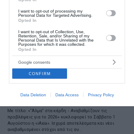
I want to opt-out of processing my
Personal Data for Targeted Advertising.
Opted In
I want to opt-out of Collection, Use,
Retention, Sale, and/or Sharing of my
Personal Data that Is Unrelated with the
Purposes for which it was collected.
Opted In
Google consents
CONFIRM
Στην «iAxia»: «Άλμα» στα κέρδη -
Data Deletion
Data Access
Privacy Policy
Αναβαθμίζουν τις προβλέψεις για το 2026
Με τίτλο: «"Άλμα" στα κέρδη - Αναβαθμίζουν τις
προβλέψεις για το 2026» κυκλοφορεί το Σάββατο 1
Αυγούστου η «iAxia». Ισχυρά αποτελέσματα και νέοι
αναβαθμισμένοι στόχοι από τις συ...