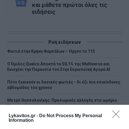
και μάθετε πρώτοι όλες τις
ειδήσεις
Ροή ειδήσεων
Φωτιά στην Κρήνη Φαρσάλων – Ήχησε το 112
Ο Όμιλος Qualco Αποκτά το 50,1% της Multiverse και
Ενισχύει την Παρουσία του Στην Ευρωπαϊκή Αγορά ΑΙ
Πότε ξεκινούν οι δασικές φωτιές - Oι έξι πιο επικίνδυνες
εβδομάδες του χρόνου
Μετρό Θεσσαλονίκης: Προσωρινές αλλαγές στο ωράριο
λειτουργίας σήμερα και αύριο
Lykavitos.gr -
Do Not Process My Personal
Σαμοθράκη: Τραυματίστηκε στο κεφάλι 15χρονη στη Γριά
Information
Βάθρα - Επιχείρηση διάσωσης από την Πυροσβεστική