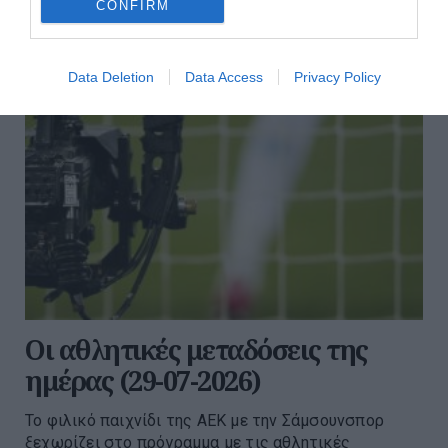
CONFIRM
Data Deletion
Data Access
Privacy Policy
Οι αθλητικές μεταδόσεις της
ημέρας (29-07-2026)
Το φιλικό παιχνίδι της ΑΕΚ με την Σάμσουνσπορ
ξεχωρίζει στο πρόγραμμα με τις αθλητικές