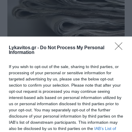
Lykavitos.gr -
Do Not Process My Personal
Information
Τα πρωτοσέλιδα των πολιτικών και
αθλητικών εφημερίδων (03-08-2026)
If you wish to opt-out of the sale, sharing to third parties, or
Διαβάστε τα πρωτοσέλιδα από τις πολιτικές, αθλητικές
processing of your personal or sensitive information for
και οικονομικές εφημερίδες. ΑΘΛΗΤΙΚΕΣ ...
targeted advertising by us, please use the below opt-out
section to confirm your selection. Please note that after your
03 Αυγούστου 2026
opt-out request is processed you may continue seeing
interest-based ads based on personal information utilized by
us or personal information disclosed to third parties prior to
διαβάστε επίσης
your opt-out. You may separately opt-out of the further
περισσότερες ειδήσεις από το lykavitos.gr
disclosure of your personal information by third parties on the
IAB’s list of downstream participants. This information may
also be disclosed by us to third parties on the
IAB’s List of