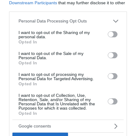
Downstream Participants
that may further disclose it to other
third parties.
Please note that this website/app uses one or more Google
Personal Data Processing Opt Outs
services and may gather and store information including but
not limited to your visit or usage behaviour. You may click to
I want to opt-out of the Sharing of my
personal data.
grant or deny consent to Google and its third-party tags to
Opted In
use your data for below specified purposes in below Google
consent section.
I want to opt-out of the Sale of my
Personal Data.
Opted In
I want to opt-out of processing my
Personal Data for Targeted Advertising.
Τα πρωτοσέλιδα των πολιτικών
Opted In
και αθλητικών εφημερίδων (31-
I want to opt-out of Collection, Use,
Retention, Sale, and/or Sharing of my
07-2026)
Personal Data that Is Unrelated with the
Purposes for which it was collected.
Opted In
Διαβάστε τα πρωτοσέλιδα από τις πολιτικές,
αθλητικές και οικονομικές εφημερίδες.
Google consents
07:30 | 31 Ιουλίου 2026
Media