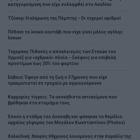
κατηγορούμενη που είχε συλληφθεί στο Λονδίνο
Τζόκερ: Η κλήρωση της Πέμπτης - Οι τυχεροί αριθμοί
Πέθανε το λευκό κουτάβι που είχε γίνει μέλος αγέλης
λύκων
Τεχεράνη: Πιθανός ο αποκλεισμός των Στενών του
Ορμούζ για «εχθρικά» πλοία – Σκέψεις για επιβολή
προστίμων έως 20% του φορτίου
Εύβοια: Έφυγε από τη ζωή ο 37χρονος που είχε
τραυματιστεί σε τροχαίο με αγριογούρουνο
Καρχαρίες τίγρεις: Τα ασυνήθιστα αντικείμενα που
βρέθηκαν στα στομάχια τους
Έπεσε η στάθμη του Δούναβη και φάνηκαν τα θεμέλια
αρχαίας γέφυρας του Μεγάλου Κωνσταντίνου (Photos)
Χαλκιδική: Νεκρός 69χρονος λουόμενος στην παραλία της