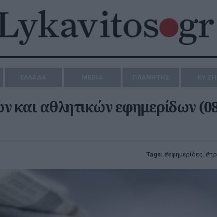
ΕΛΛΑΔΑ
MEDIA
ΠΛΑΝΗΤΗΣ
ΕΥ Ζ
ν και αθλητικών εφημερίδων (08
Tags:
εφημερίδες
,
πρ