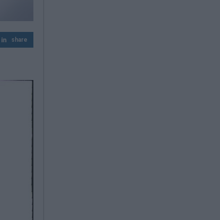
Μπρουτζάκης
Φωτιά σε Αττική και Βοιωτία: Πώς έγινε η
μεγάλη επιχείρηση διάσωσης δια
share
θαλάσσης