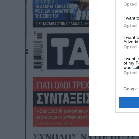
Opted 
I want t
Opted 
I want 
Advertis
Opted 
I want t
of my P
was col
Opted 
Google 