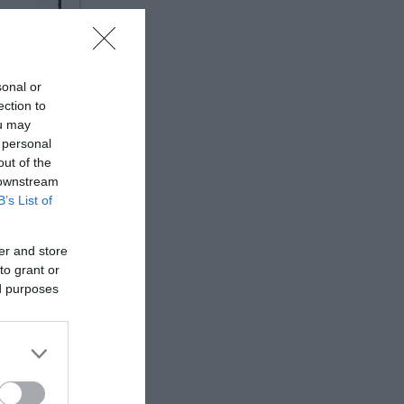
sonal or
ection to
ou may
 personal
out of the
 downstream
B’s List of
er and store
to grant or
ed purposes