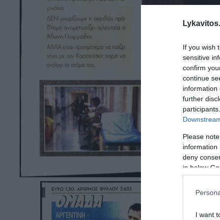
Lykavitos.
If you wish 
sensitive in
confirm you
continue se
information 
further disc
participants
Downstream 
Please note
information 
deny consent
in below Go
Persona
I want t