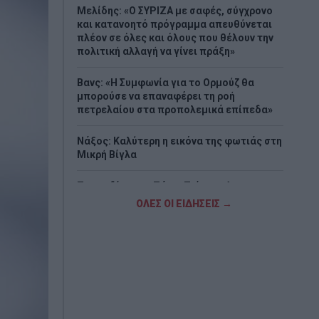
Μελίδης: «Ο ΣΥΡΙΖΑ με σαφές, σύγχρονο
και κατανοητό πρόγραμμα απευθύνεται
πλέον σε όλες και όλους που θέλουν την
πολιτική αλλαγή να γίνει πράξη»
Βανς: «Η Συμφωνία για το Ορμούζ θα
μπορούσε να επαναφέρει τη ροή
πετρελαίου στα προπολεμικά επίπεδα»
Νάξος: Καλύτερη η εικόνα της φωτιάς στη
Μικρή Βίγλα
Τραγωδία στην Πάρο: Πνίγηκε 4χρονος σε
πισίνα beach bar - Προσήχθησαν
ΟΛΕΣ ΟΙ ΕΙΔΗΣΕΙΣ →
ιδιοκτήτης και γονείς
Ο τυφώνας «Dolphin» σαρώνει την Ιαπωνία
- Πάνω από 50.000 κτίρια χωρίς ρεύμα
(Videos)
Νέα αποχώρηση από το κόμμα της Μαρίας
Καρυστιανού – Τι καταγγέλλει ο Νίκος