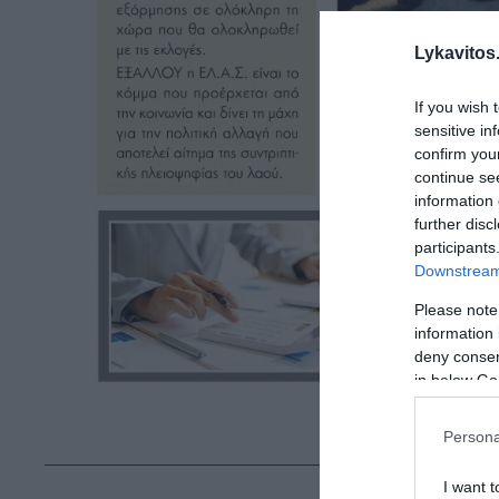
Lykavitos.
If you wish 
sensitive in
confirm you
continue se
information 
further disc
participants
Downstream 
Please note
information 
deny consent
in below Go
Persona
I want t