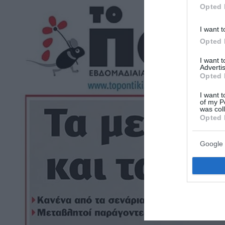
Opted 
I want t
Opted 
I want 
Advertis
Opted 
I want t
of my P
was col
Opted 
Google 