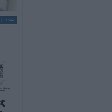
Σφοδρή επίθεση ΠΑΣΟΚ στην «Εστία»:
«Δεν θα παραδώσουμε την πολιτική μας
αυτονομία»
share
Ελληνικές εξαγωγές: Ανθεκτικότητα παρά
τις πιέσεις – Γιαούρτι, ακτινίδιο και
φράουλα οι μεγάλοι πρωταγωνιστές