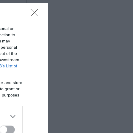
sonal or
ection to
ou may
 personal
out of the
 downstream
B’s List of
er and store
to grant or
ed purposes