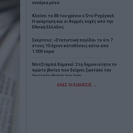
εναέρια μέσα
Κλείνει τα 88 του χρόνια ο Ότο Ρεχάγκελ:
Η ανάρτηση και οι θερμές ευχές από την
Εθνική Ελλάδος
Σκέρτσος: «Στατιστική παγίδα» το ότι 7
στους 10 έχουν καταθέσεις κάτω από
1.000 ευρώ
Μοτζταμπά Χαμενεΐ: Στη δημοσιότητα το
πρώτο βίντεο που δείχνει ζωντανό τον
Ανώτατο Ηγέτη του Ιράν
ΟΛΕΣ ΟΙ ΕΙΔΗΣΕΙΣ →
August Holiday Exodus Peaks as More
Than 129,000 Passengers Leave Attica
Ports
Ισπανία: Έλεγχοι σε ταξιδιώτες από την
Ιταλία μετά τη διαφωνία για το
μεταναστευτικό