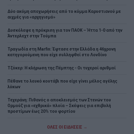
Δύο ακόμη αποχωρήσεις από το κόμμα Καρυστιανού με
αιχμές για «αρχηγισμό»
Δυσκόλεψε η πρόκριση για τον ΠΑΟΚ – Ήττα 1-0 από την
Άντερλεχτ στην Τούμπα
Τραγωδία στη Marfin: Έφτασε στην Ελλάδα η 46χρονη
κατηγορούμενη που είχε συλληφθεί στο Λονδίνο
Τζόκερ: Η κλήρωση της Πέμπτης - Οι τυχεροί αριθμοί
Πέθανε το λευκό κουτάβι που είχε γίνει μέλος αγέλης
λύκων
Τεχεράνη: Πιθανός ο αποκλεισμός των Στενών του
Ορμούζ για «εχθρικά» πλοία – Σκέψεις για επιβολή
προστίμων έως 20% του φορτίου
ΟΛΕΣ ΟΙ ΕΙΔΗΣΕΙΣ →