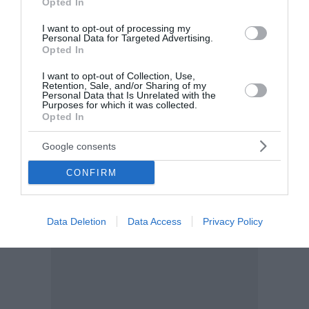
Opted In
I want to opt-out of processing my
Οι αθλητικές μεταδόσεις της
Personal Data for Targeted Advertising.
Opted In
ημέρας (31-07-2026)
I want to opt-out of Collection, Use,
Ματς ποδοσφαίρου και τένις περιλαμβάνει το
Retention, Sale, and/or Sharing of my
Personal Data that Is Unrelated with the
πρόγραμμα με τις αθλητικές μεταδόσεις της ημέρας.
Purposes for which it was collected.
Αναλυτικά όλες οι επιλογές: 08:40: COSMOTE SPORT
Opted In
5 HD | WRC Φινλανδία SS2 09:45: COSMOTE SPORT 5
HD | WRC Φι...
Google consents
07:45 | 31 Ιουλίου 2026
Media
CONFIRM
Data Deletion
Data Access
Privacy Policy