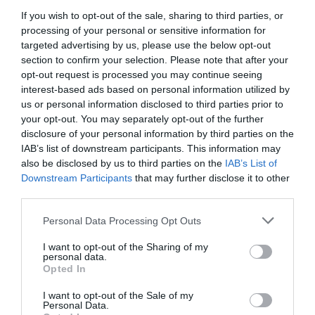
Το Πανελλήνιο Σωματείο Πυροσβεστών –
If you wish to opt-out of the sale, sharing to third parties, or
Δασοκομάντος στηρίζει δημόσια τη δημοσιογράφο
processing of your personal or sensitive information for
targeted advertising by us, please use the below opt-out
Μαρία Σιαμπάνου μετά τις αντιδράσεις στα social
section to confirm your selection. Please note that after your
media, κάνοντας λόγο για άδικη στοχοποίηση και
opt-out request is processed you may continue seeing
καλώντας σε αυτοσυγκράτηση.
interest-based ads based on personal information utilized by
12:27 | 04 Αυγούστου 2026
Media
us or personal information disclosed to third parties prior to
your opt-out. You may separately opt-out of the further
disclosure of your personal information by third parties on the
IAB’s list of downstream participants. This information may
also be disclosed by us to third parties on the
IAB’s List of
Downstream Participants
that may further disclose it to other
third parties.
Please note that this website/app uses one or more Google
Personal Data Processing Opt Outs
services and may gather and store information including but
not limited to your visit or usage behaviour. You may click to
I want to opt-out of the Sharing of my
personal data.
grant or deny consent to Google and its third-party tags to
Opted In
use your data for below specified purposes in below Google
consent section.
I want to opt-out of the Sale of my
Personal Data.