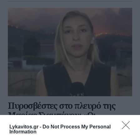
Πυροσβέστες στο πλευρό της
Μαρίας Σιαμπάνου: «Οι
ανθρωποφάγοι του καναπέ ας
Lykavitos.gr -
Do Not Process My Personal
δείξουν αυτοσυγκράτηση»
Information