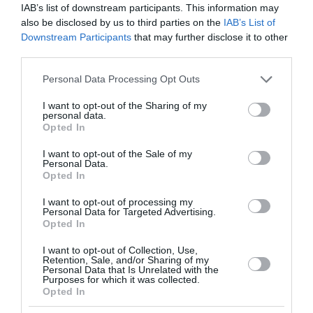
IAB’s list of downstream participants. This information may
07-2026)
also be disclosed by us to third parties on the
IAB’s List of
Downstream Participants
that may further disclose it to other
Διαβάστε τα πρωτοσέλιδα από τις πολιτικές,
third parties.
αθλητικές και οικονομικές εφημερίδες.
Please note that this website/app uses one or more Google
Personal Data Processing Opt Outs
07:30 | 31 Ιουλίου 2026
Media
services and may gather and store information including but
not limited to your visit or usage behaviour. You may click to
I want to opt-out of the Sharing of my
personal data.
grant or deny consent to Google and its third-party tags to
Opted In
use your data for below specified purposes in below Google
consent section.
I want to opt-out of the Sale of my
Personal Data.
Opted In
I want to opt-out of processing my
Personal Data for Targeted Advertising.
Opted In
I want to opt-out of Collection, Use,
Retention, Sale, and/or Sharing of my
Personal Data that Is Unrelated with the
Purposes for which it was collected.
Opted In