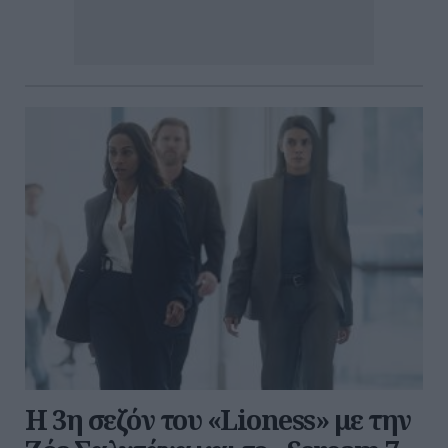
Η 3η σεζόν του «Lioness» με την