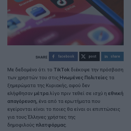
facebook
post
share
Με δεδομένο ότι το
TikTok
διέκοψε την πρόσβαση
των χρηστών του στις
Ηνωμένες Πολιτείες
τα
ξημερώματα της Κυριακής, αφού δεν
ελήφθησαν
μέτρα
λίγο πριν τεθεί σε ισχύ η
εθνική
απαγόρευση,
ένα από τα ερωτήματα που
εγείρονται είναι το ποιες θα είναι οι επιπτώσεις
για τους Έλληνες χρήστες της
δημοφιλούς
πλατφόρμας
.