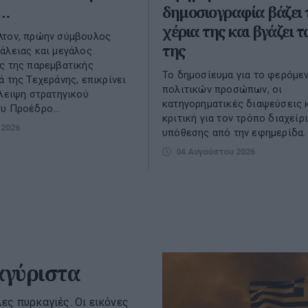
ή…
δημοσιογραφία βάζει 
χέρια της και βγάζει τ
λτον, πρώην σύμβουλος
της
άλειας και μεγάλος
ς της παρεμβατικής
Το δημοσίευμα για το φερόμε
ά της Τεχεράνης, επικρίνει
πολιτικών προσώπων, οι
λλειψη στρατηγικού
κατηγορηματικές διαψεύσεις κ
υ Προέδρο...
κριτική για τον τρόπο διαχείρ
 2026
υπόθεσης από την εφημερίδα.
04 Αυγούστου 2026
αγύριστα
ες πυρκαγιές. Οι εικόνες