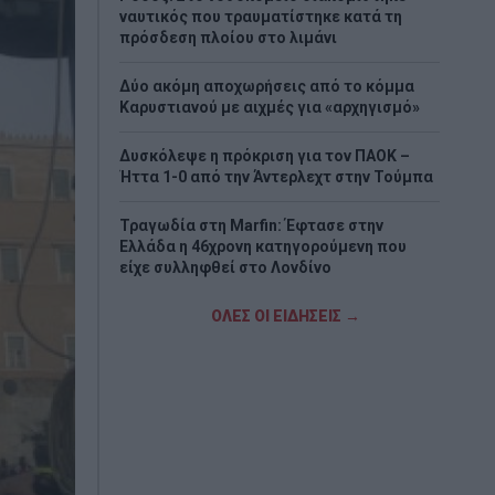
ναυτικός που τραυματίστηκε κατά τη
πρόσδεση πλοίου στο λιμάνι
Δύο ακόμη αποχωρήσεις από το κόμμα
Καρυστιανού με αιχμές για «αρχηγισμό»
Δυσκόλεψε η πρόκριση για τον ΠΑΟΚ –
Ήττα 1-0 από την Άντερλεχτ στην Τούμπα
Τραγωδία στη Marfin: Έφτασε στην
Ελλάδα η 46χρονη κατηγορούμενη που
είχε συλληφθεί στο Λονδίνο
Τζόκερ: Η κλήρωση της Πέμπτης - Οι
ΟΛΕΣ ΟΙ ΕΙΔΗΣΕΙΣ →
τυχεροί αριθμοί
Πέθανε το λευκό κουτάβι που είχε γίνει
μέλος αγέλης λύκων
Τεχεράνη: Πιθανός ο αποκλεισμός των
Στενών του Ορμούζ για «εχθρικά» πλοία –