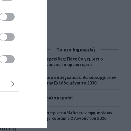
Τα πιο δημοφιλή
Περσείδες: Πότε θα γεμίσει ο
1
ουρανός «πεφταστέρια»
Ποια επαγγέλματα θα κυριαρχήσουν
2
στην Ελλάδα μέχρι το 2030;
3
Λούλα κεμπάπ
Tα πρωτοσέλιδα των εφημερίδων
4
της Κυριακής 2 Αυγούστου 2026
Όταν η