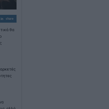
Σκέψεις για επιβολή προστίμων έως 20%
του φορτίου
share
ητικά θα
ο
ς
 αρκετές
ότητες
να
ις, αλλά