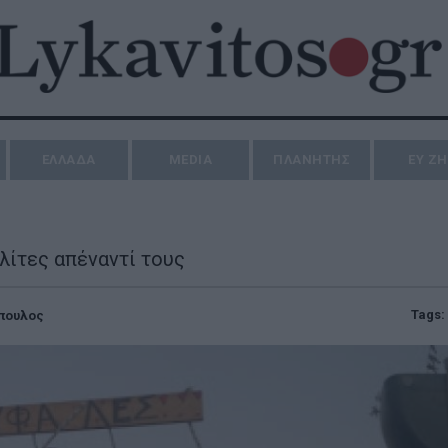
ΕΛΛΑΔΑ
MEDIA
ΠΛΑΝΗΤΗΣ
ΕΥ Ζ
λίτες απέναντί τους
Tags:
πουλος