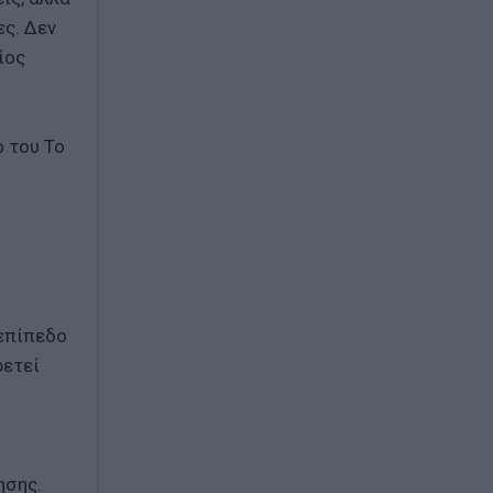
ες. Δεν
ίος
 του Το
 επίπεδο
ρετεί
ησης.