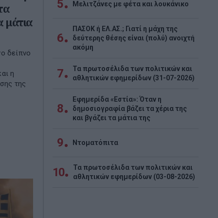
5
Μελιτζάνες με φέτα και λουκάνικο
τα
α μάτια
ΠΑΣΟΚ ή ΕΛ.ΑΣ.; Γιατί η μάχη της
6
δεύτερης θέσης είναι (πολύ) ανοιχτή
ακόμη
νο δείπνο
Τα πρωτοσέλιδα των πολιτικών και
7
αι η
αθλητικών εφημερίδων (31-07-2026)
ισης της
Εφημερίδα «Εστία»: Όταν η
8
δημοσιογραφία βάζει τα χέρια της
και βγάζει τα μάτια της
9
Ντοματόπιτα
Τα πρωτοσέλιδα των πολιτικών και
10
αθλητικών εφημερίδων (03-08-2026)