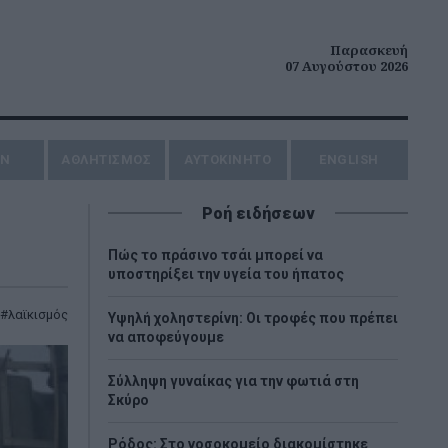
Παρασκευή
07 Αυγούστου 2026
ΗΝ
ΑΘΛΗΤΙΣΜΟΣ
AYTOKINHTO
ENGLISH
Ροή ειδήσεων
Πώς το πράσινο τσάι μπορεί να
υποστηρίξει την υγεία του ήπατος
λαϊκισμός
Υψηλή χοληστερίνη: Οι τροφές που πρέπει
να αποφεύγουμε
Σύλληψη γυναίκας για την φωτιά στη
Σκύρο
Ρόδος: Στο νοσοκομείο διακομίστηκε