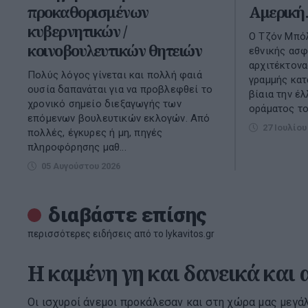
προκαθορισμένων
Αμερικ
κυβερνητικών /
Ο Τζόν Μπό
κοινοβουλευτικών θητειών
εθνικής ασφ
αρχιτέκτονα
Πολύς λόγος γίνεται και πολλή φαιά
γραμμής κατ
ουσία δαπανάται για να προβλεφθεί το
βίαια την έ
χρονικό σημείο διεξαγωγής των
οράματος το
επόμενων βουλευτικών εκλογών. Από
27 Ιουλίου
πολλές, έγκυρες ή μη, πηγές
πληροφόρησης μαθ...
05 Αυγούστου 2026
διαβάστε επίσης
περισσότερες ειδήσεις από το lykavitos.gr
Η καμένη γη και δανεικά και 
Οι ισχυροί άνεμοι προκάλεσαν και στη χώρα μας μεγάλ