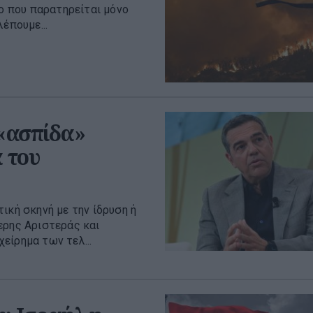
νο που παρατηρείται μόνο
έπουμε...
 «ασπίδα»
 του
ική σκηνή με την ίδρυση ή
ερης Αριστεράς και
είρημα των τελ...