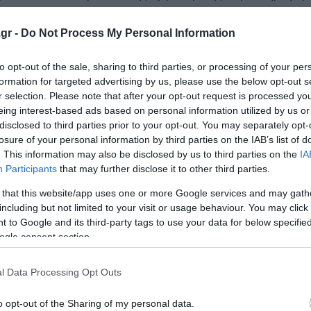
λουν να ομιλούν σε αλαλάζοντα κύμβαλα και σε μαριονέτε
αι αποφασίζουν. Αν παρακολουθήσει κανείς την ιστορία 
gr -
Do Not Process My Personal Information
οι δυνάμεις του ζόφου και του νέου ολοκληρωτισμού, οδή
to opt-out of the sale, sharing to third parties, or processing of your per
φή και στο διεθνή διασυρμό. Θα διαπιστώσουν πως μια
formation for targeted advertising by us, please use the below opt-out s
βερνάται από γελοίους παλιάτσους της πενταροδεκάρας.
r selection. Please note that after your opt-out request is processed y
eing interest-based ads based on personal information utilized by us or
 επικίνδυνη. Όμως, η αντίσταση στο λαϊκισμό και τη βλακ
disclosed to third parties prior to your opt-out. You may separately opt-
losure of your personal information by third parties on the IAB’s list of
ντριπτική νίκη της δημοκρατίας και της λογικής,απέναντι
. This information may also be disclosed by us to third parties on the
IA
Participants
that may further disclose it to other third parties.
 that this website/app uses one or more Google services and may gath
including but not limited to your visit or usage behaviour. You may click 
 to Google and its third-party tags to use your data for below specifi
βλέμμα στο «Κόμμα των Ιδιοκτητών», ενόψει Εκλογών!
ogle consent section.
τική τιμωρία ή αποτελεσματικό ιατρονομικό εργαλείο;
l Data Processing Opt Outs
o opt-out of the Sharing of my personal data.