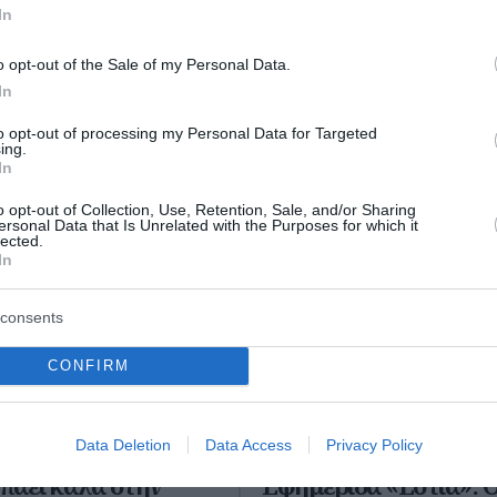
In
ο Lykavitos.gr στο Google News
o opt-out of the Sale of my Personal Data.
ώτοι όλες τις ειδήσεις
In
to opt-out of processing my Personal Data for Targeted
ing.
In
o opt-out of Collection, Use, Retention, Sale, and/or Sharing
ersonal Data that Is Unrelated with the Purposes for which it
lected.
In
consents
CONFIRM
Data Deletion
Data Access
Privacy Policy
 πάει καλά στην
Εφημερίδα «Εστία»: 