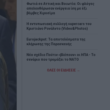
Φωτιά σε Αττική και Βοιωτία: Οι φλόγες
απελευθέρωσαν ενέργεια ίση με έξι
βόμβες Χιροσίμα
H εντυπωσιακή συλλογή supercars του
Κριστιάνο Ρονάλντο (Video&Photos)
Eurojackpot: Τα αποτελέσματα της
κλήρωσης της Παρασκευής
Νέο σχέδιο Πούτιν «βλέπουν» οι ΗΠΑ - Το
σενάριο που τρομάζει το ΝΑΤΟ
Στα «Παραπολιτικά»: Προς 30.000
ΟΛΕΣ ΟΙ ΕΙΔΗΣΕΙΣ →
προσλήψεις - Όλο το σχέδιο του
υπουργείου Εσωτερικών
Σκέρτσος: «ΠΑΣΟΚ και ΕΛΑΣ υποκαθιστούν
την οικονομική ανάλυση με πολιτική
προπαγάνδα»