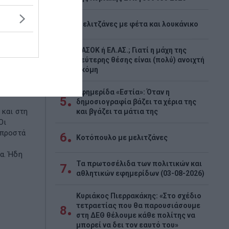
3
Μελιτζάνες με φέτα και λουκάνικο
ΠΑΣΟΚ ή ΕΛ.ΑΣ.; Γιατί η μάχη της
4
δεύτερης θέσης είναι (πολύ) ανοιχτή
ακόμη
κά και
Εφημερίδα «Εστία»: Όταν η
5
δημοσιογραφία βάζει τα χέρια της
 και στη
και βγάζει τα μάτια της
Οι
μπροστά
6
Κοτόπουλο με μελιτζάνες
α. Ήδη
Τα πρωτοσέλιδα των πολιτικών και
7
αθλητικών εφημερίδων (03-08-2026)
Κυριάκος Πιερρακάκης: «Στο σχέδιο
τετραετίας που θα παρουσιάσουμε
8
στη ΔΕΘ θέλουμε κάθε πολίτης να
μπορεί να δει τον εαυτό του»