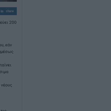
Κατρίνης: «Ανησυχητική η αδράνεια της
κυβέρνησης στο μεταβαλλόμενο
γεωπολιτικό περιβάλλον»
share
εύει 200
υ, εάν
εμμέσως
παίνει
ύσιμα
 νέους
 τις