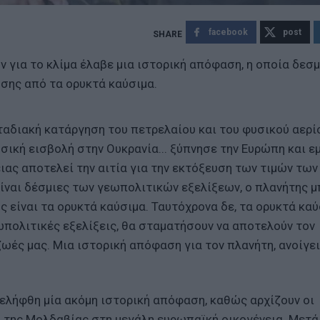
facebook
post
για το κλίμα έλαβε μια ιστορική απόφαση, η οποία δεσμ
σης από τα ορυκτά καύσιμα.
ταδιακή κατάργηση του πετρελαίου και του φυσικού αερίο
ρωσική εισβολή στην Ουκρανία... ξύπνησε την Ευρώπη και 
ιας αποτελεί την αιτία για την εκτόξευση των τιμών των
είναι δέσμιες των γεωπολιτικών εξελίξεων, ο πλανήτης μ
γής είναι τα ορυκτά καύσιμα. Ταυτόχρονα δε, τα ορυκτά κα
ωπολιτικές εξελίξεις, θα σταματήσουν να αποτελούν τον
ωές μας. Μια ιστορική απόφαση για τον πλανήτη, ανοίγει
ελήφθη μία ακόμη ιστορική απόφαση, καθώς αρχίζουν οι
ι της Μολδαβίας στη μεγάλη ευρωπαϊκή οικογένεια. Μετά