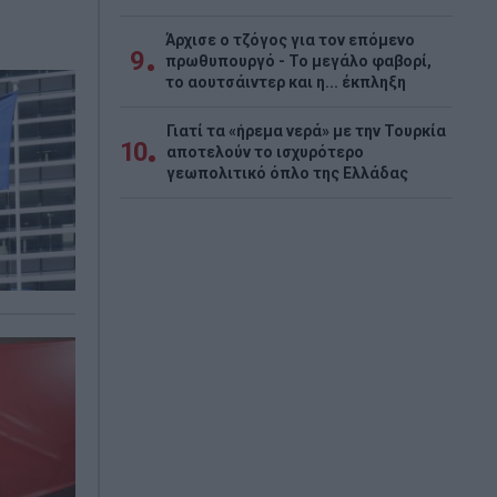
Άρχισε ο τζόγος για τον επόμενο
9
πρωθυπουργό - Το μεγάλο φαβορί,
το αουτσάιντερ και η... έκπληξη
Γιατί τα «ήρεμα νερά» με την Τουρκία
10
αποτελούν το ισχυρότερο
γεωπολιτικό όπλο της Ελλάδας