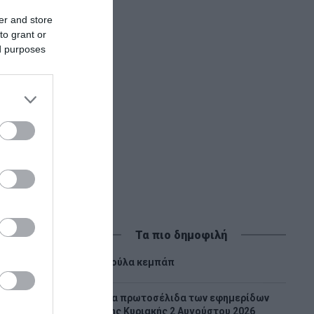
er and store
to grant or
ed purposes
Τα πιο δημοφιλή
1
Λούλα κεμπάπ
Tα πρωτοσέλιδα των εφημερίδων
2
της Κυριακής 2 Αυγούστου 2026