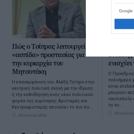
Google 
Πώς ο Τσίπρας λειτουργεί ως
Η αποκλ
«ασπίδα» προστασίας για
έντασης
την κυριαρχία του
ενισχύει
Μητσοτάκη
Ο Πρόεδρος 
πολυήμερα χ
Η επανεμφάνιση του Αλέξη Τσίπρα στην
είναι ατελέ
κεντρική πολιτική σκηνή με την ίδρυση
μπορούν ακό
ή την καθοδήγηση ενός νέου πολιτικού
ναυσιπλοΐα 
φορέα της ευρύτερης Αριστεράς και
τα πυ...
Κεντροαριστεράς αποτελεί το πιο πο...
30 Ιουλίου
29 Ιουλίου 2026