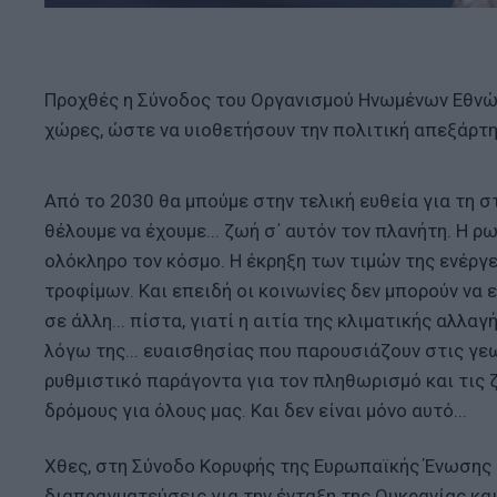
Προχθές η Σύνοδος του Οργανισμού Ηνωμένων Εθνών 
χώρες, ώστε να υιοθετήσουν την πολιτική απεξάρτη
Από το 2030 θα μπούμε στην τελική ευθεία για τη σ
θέλουμε να έχουμε... ζωή σ΄ αυτόν τον πλανήτη. Η 
ολόκληρο τον κόσμο. Η έκρηξη των τιμών της ενέργε
τροφίμων. Και επειδή οι κοινωνίες δεν μπορούν να 
σε άλλη... πίστα, γιατί η αιτία της κλιματικής αλλα
λόγω της... ευαισθησίας που παρουσιάζουν στις γε
ρυθμιστικό παράγοντα για τον πληθωρισμό και τις ζ
δρόμους για όλους μας. Και δεν είναι μόνο αυτό...
Χθες, στη Σύνοδο Κορυφής της Ευρωπαϊκής Ένωσης 
διαπραγματεύσεις για την ένταξη της Ουκρανίας κα