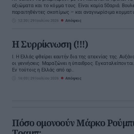
αξιώματα και το κόμμα τους. Είναι καμία 50αριά. Βουλε
παραιτηθέντες σκοπίμως – και αναγνωρίσιμα κομματικ
12:30 | 29 Ιουλίου 2026
Απόψεις
Η Συρρίκνωση (!!!)
Ι. Η Ελλάς φθείρει εαυτήν δια της ατεκνίας της. Αυξάν
οι γεννήσεις. Μαραζώνει η ύπαιθρος. Εγκαταλείπονται
Εν τούτοις η Ελλάς από αρ...
16:03 | 29 Ιουλίου 2026
Απόψεις
Πόσο ομονοούν Μάρκο Ρούμπι
Τραμπ;