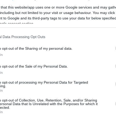
έος του προς την Ευρώπη...
 that this website/app uses one or more Google services and may gath
including but not limited to your visit or usage behaviour. You may click 
 to Google and its third-party tags to use your data for below specifi
 κατανοεί
ogle consent section.
 Μητσοτάκη
l Data Processing Opt Outs
o opt-out of the Sharing of my personal data.
ο Lykavitos.gr στο Google News
In
ώτοι όλες τις ειδήσεις
o opt-out of the Sale of my Personal Data.
In
to opt-out of processing my Personal Data for Targeted
ing.
In
o opt-out of Collection, Use, Retention, Sale, and/or Sharing
ersonal Data that Is Unrelated with the Purposes for which it
lected.
In