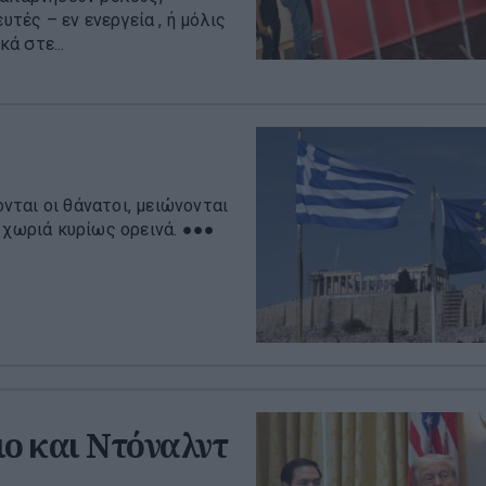
υτές – εν ενεργεία , ή μόλις
ά στε...
ονται οι θάνατοι, μειώνονται
 χωριά κυρίως ορεινά. ●●●
ο και Ντόναλντ