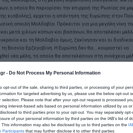
ων, η οποία θα περιορίσει την επιρροή της Ρωσίας σε με
 της εισβολής), έρχεται η απάντηση της Ευρώπης στον Πού
ωσική απειλή Μολδαβία. Πρόκειται για μια μεγάλη νίκη τη
 και μετά χιλίων κόπων και βασάνων, θα αποτελέσει μελλ
υκρανία και τη Μολδαβία όμως, ξεκίνησαν και οι διαδικα
τη Βοσνία-Ερζεγοβίνη. Η Ευρώπη δεν θα... κουραστεί να
χθεί νέα μέλη, τα οποία θα αποτελέσουν στη συνέχεια μέ
gr -
Do Not Process My Personal Information
 θεωρείται έκπληξη, λόγω της αντίθεσης της Ουγγαρίας, α
ωθυπουργός Βίκτωρ Όρμπαν, είχε αποχωρήσει από την αί
to opt-out of the sale, sharing to third parties, or processing of your per
formation for targeted advertising by us, please use the below opt-out s
ν την αντίθεση του στην ένταξη της Ουκρανίας και ταυτ
r selection. Please note that after your opt-out request is processed y
λευταία λέξη στους 26 συν-εταίρους τους στην Ευρωπαϊκ
eing interest-based ads based on personal information utilized by us or
με την απουσία του, αποσοβήθηκε το βέτο και σώθηκε η π
disclosed to third parties prior to your opt-out. You may separately opt-
άβει η χώρα του από τα ευρωπαϊκά ταμεία. Η φιλία με τ
losure of your personal information by third parties on the IAB’s list of
. This information may also be disclosed by us to third parties on the
IA
μεγαλύτερη ισχύ. Ο Όρμπαν έστω και δια της αποχώρησης 
Participants
that may further disclose it to other third parties.