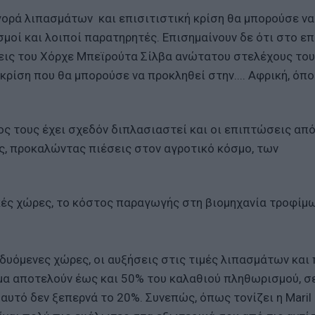
γορά λιπασμάτων και επισιτιστική κρίση θα μπορούσε να
ισμοί και λοιποί παρατηρητές. Επισημαίνουν δε ότι στο ε
εις του Χόρχε Μπεϊρούτα Σίλβα ανώτατου στελέχους του
ρίση που θα μπορούσε να προκληθεί στην.... Αφρική, όπο
ος τους έχει σχεδόν διπλασιαστεί και οι επιπτώσεις από
ς, προκαλώντας πιέσεις στον αγροτικό κόσμο, των
ικές χώρες, το κόστος παραγωγής στη βιομηχανία τροφίμω
δυόμενες χώρες, οι αυξήσεις στις τιμές λιπασμάτων κα
ιμα αποτελούν έως και 50% του καλαθιού πληθωρισμού, σ
υτό δεν ξεπερνά το 20%. Συνεπώς, όπως τονίζει η Maril 