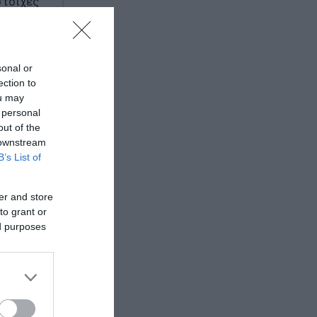
στοιχες
α
sonal or
ection to
ou may
πως της
 personal
out of the
ρια
 downstream
B’s List of
ισαγωγές
er and store
νώ η
to grant or
ed purposes
παραγωγή