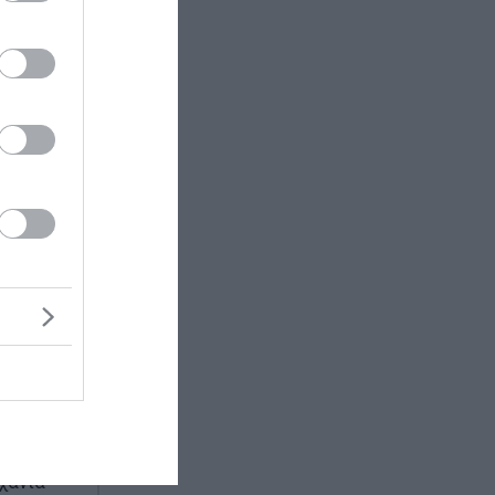
ες, στο
χουν
ι γνωστό
 συνεπώς
ια πηγή
γουρα δε
οι
 σε μια
χανία