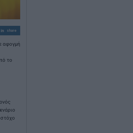
share
με αφογμή
πό το
γονός
σενάριο
 στόχο