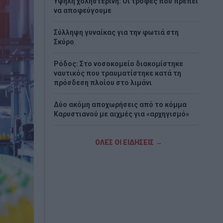
Υψηλή χοληστερίνη: Οι τροφές που πρέπει
να αποφεύγουμε
Σύλληψη γυναίκας για την φωτιά στη
Σκύρο
Ρόδος: Στο νοσοκομείο διακομίστηκε
ναυτικός που τραυματίστηκε κατά τη
πρόσδεση πλοίου στο λιμάνι
Δύο ακόμη αποχωρήσεις από το κόμμα
Καρυστιανού με αιχμές για «αρχηγισμό»
Δυσκόλεψε η πρόκριση για τον ΠΑΟΚ –
ΟΛΕΣ ΟΙ ΕΙΔΗΣΕΙΣ →
Ήττα 1-0 από την Άντερλεχτ στην Τούμπα
Τραγωδία στη Marfin: Έφτασε στην
Ελλάδα η 46χρονη κατηγορούμενη που
είχε συλληφθεί στο Λονδίνο