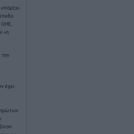
 υπάρξει
πίπεδο
 ΟΗΕ,
υ «η
 την
ν έχει
ι πρώτων
ε
Diron