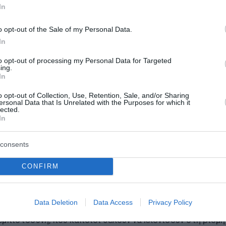
In
όπως καλαμπόκι και σιτάρι, αναμένεται να πληγούν πρώτ
 της κατάστασης.
o opt-out of the Sale of my Personal Data.
In
υ προηγούνται κάθε άλλο παρά ελλείψεις τροφίμων υπάρ
to opt-out of processing my Personal Data for Targeted
ναφορικά δε με το κόστος παραγωγής στην Ελλάδα, είνα
ing.
παραστατικών αγοράς λιπασμάτων.
In
o opt-out of Collection, Use, Retention, Sale, and/or Sharing
ώτος μεταποιητικός κλάδος της οικονομίας μας, δεν έχει
ersonal Data that Is Unrelated with the Purposes for which it
lected.
δοσκοπεί εις βάρος των καταναλωτών που είναι και η κύρ
In
consents
ις τροφίμων στην Ελλάδα άλλους σκοπούς εξυπηρετεί σί
, σε μια κρίσιμη για τη χώρα φάση. Με πιο απλά λόγια, 
CONFIRM
 υπονομεύουν το κύρος και την εξαγωγική της ικανότητα,
α αγροτική παραγωγή έχουν ανάγκη από νέες αγορές.
Data Deletion
Data Access
Privacy Policy
εμπιστοσύνη, που κάποιοι θέλουν να κλονίσουν στη βιομη