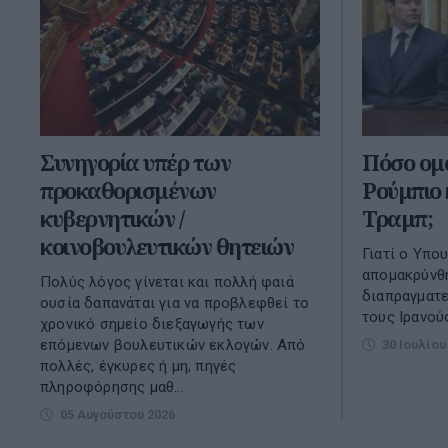
Συνηγορία υπέρ των
Πόσο ομ
προκαθορισμένων
Ρούμπιο 
κυβερνητικών /
Τραμπ;
κοινοβουλευτικών θητειών
Γιατί ο Υπο
απομακρύνθη
Πολύς λόγος γίνεται και πολλή φαιά
διαπραγματε
ουσία δαπανάται για να προβλεφθεί το
τους Ιρανού
χρονικό σημείο διεξαγωγής των
επόμενων βουλευτικών εκλογών. Από
30 Ιουλίου
πολλές, έγκυρες ή μη, πηγές
πληροφόρησης μαθ...
05 Αυγούστου 2026