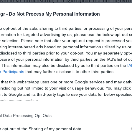
ίναι πολύ πιο ευάλωτες στα εξωτερικά σοκ από τις αντί
gr -
Do Not Process My Personal Information
, τονίζει ότι ακόμη και μια σύντομη σύγκρουση μπορεί ν
to opt-out of the sale, sharing to third parties, or processing of your per
μητριακά και ζωοτροφές, γαλακτοκομικά και κρέας.
formation for targeted advertising by us, please use the below opt-out s
r selection. Please note that after your opt-out request is processed y
μερική εμφανίζεται πιο ανθεκτική, χάρη σε οικονομίες ό
eing interest-based ads based on personal information utilized by us or
disclosed to third parties prior to your opt-out. You may separately opt-
υχίες για την επάρκεια λιπασμάτων. Στην Νιγηρία, η εγχώ
losure of your personal information by third parties on the IAB’s list of
. This information may also be disclosed by us to third parties on the
IA
Participants
that may further disclose it to other third parties.
 η Κένυα και το Πακιστάν εξαρτώνται περισσότερο από ε
 that this website/app uses one or more Google services and may gath
, το κόστος λιπασμάτων έχει ήδη αυξηθεί περίπου 40%, ε
including but not limited to your visit or usage behaviour. You may click 
μέα.
 to Google and its third-party tags to use your data for below specifi
ogle consent section.
οι εξαγωγές σιτηρών, η τρέχουσα κρίση επηρεάζει την 
άνω του 50%, επιβαρύνει τόσο την παραγωγή όσο και τη
l Data Processing Opt Outs
o opt-out of the Sharing of my personal data.