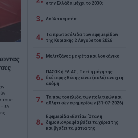
2
στην Ελλάδα μέχρι το 2030;
3
Λούλα κεμπάπ
Tα πρωτοσέλιδα των εφημερίδων
4
της Κυριακής 2 Αυγούστου 2026
5
Μελιτζάνες με φέτα και λουκάνικο
νοντας
τους
ΠΑΣΟΚ ή ΕΛ.ΑΣ.; Γιατί η μάχη της
6
δεύτερης θέσης είναι (πολύ) ανοιχτή
ακόμη
ον
ούν
Τα πρωτοσέλιδα των πολιτικών και
7
α τους.
αθλητικών εφημερίδων (31-07-2026)
 – εν
τες
Εφημερίδα «Εστία»: Όταν η
8
δημοσιογραφία βάζει τα χέρια της
και βγάζει τα μάτια της