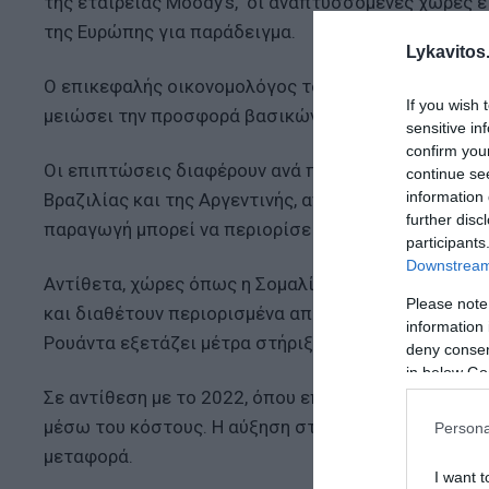
της εταιρείας Moody’s, οι αναπτυσσόμενες χώρες ε
της Ευρώπης για παράδειγμα.
Lykavitos.
Ο επικεφαλής οικονομολόγος του FAO, Maximo Torero
If you wish 
μειώσει την προσφορά βασικών προϊόντων, όπως δη
sensitive in
confirm you
Οι επιπτώσεις διαφέρουν ανά περιοχή. Η Λατινική Α
continue se
information 
Βραζιλίας και της Αργεντινής, αν και υπάρχουν ανησ
further disc
παραγωγή μπορεί να περιορίσει τις επιπτώσεις.
participants
Downstream 
Αντίθετα, χώρες όπως η Σομαλία, το Μπαγκλαντές,
Please note
και διαθέτουν περιορισμένα αποθέματα. Στην Κένυα
information 
Ρουάντα εξετάζει μέτρα στήριξης του αγροτικού το
deny consent
in below Go
Σε αντίθεση με το 2022, όπου επηρεάστηκαν άμεσα 
μέσω του κόστους. Η αύξηση στις τιμές ενέργειας, 
Persona
μεταφορά.
I want t