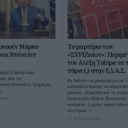
ονοούν Μάρκο
Το μαρτύριο των
και Ντόναλντ
«ΣΥΡΙΖαίων»: Περιμέ
τον Αλέξη Τσίπρα να 
πάρει (;) στην ΕΛ.Α.Σ.
υργός Εξωτερικών
κε από τις
Αν θέλουν να μπαρκάρουν με τ
ύσεις Ντόναλντ Τράμπ με
καπετάνιο πρέπει να απαρνηθ
ς;
ρόλους, αξιώματα και το κόμμ
Είναι καμία 50αριά. Βουλευτές
 2026
ενεργεία , ή μόλις παραιτηθέν
σκοπίμως – ...
29 Ιουλίου 2026