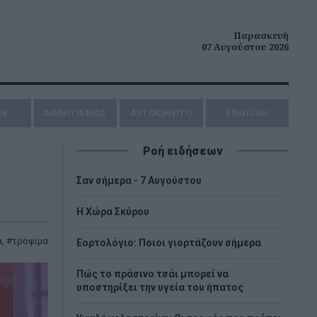
Παρασκευή
07 Αυγούστου 2026
ΗΝ
ΑΘΛΗΤΙΣΜΟΣ
AYTOKINHTO
ENGLISH
Ροή ειδήσεων
Σαν σήμερα - 7 Αυγούστου
Η Χώρα Σκύρου
α
,
τρόφιμα
Εορτολόγιο: Ποιοι γιορτάζουν σήμερα
Πώς το πράσινο τσάι μπορεί να
υποστηρίξει την υγεία του ήπατος