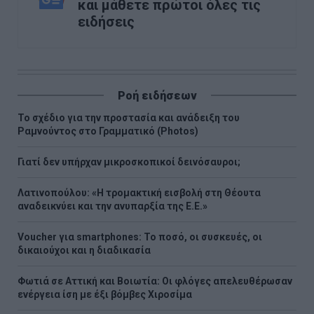
και μάθετε πρώτοι όλες τις
ειδήσεις
Ροή ειδήσεων
Το σχέδιο για την προστασία και ανάδειξη του
Ραμνούντος στο Γραμματικό (Photos)
Γιατί δεν υπήρχαν μικροσκοπικοί δεινόσαυροι;
Λατινοπούλου: «Η τρομακτική εισβολή στη Θέουτα
αναδεικνύει και την ανυπαρξία της Ε.Ε.»
Voucher για smartphones: Το ποσό, οι συσκευές, οι
δικαιούχοι και η διαδικασία
Φωτιά σε Αττική και Βοιωτία: Οι φλόγες απελευθέρωσαν
ενέργεια ίση με έξι βόμβες Χιροσίμα