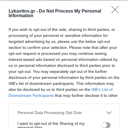
Lykavitos.gr -
Do Not Process My Personal
Information
If you wish to opt-out of the sale, sharing to third parties, or
processing of your personal or sensitive information for
Πώς ο Τσίπρας λειτουργεί ως
targeted advertising by us, please use the below opt-out
section to confirm your selection. Please note that after your
«ασπίδα» προστασίας για την
opt-out request is processed you may continue seeing
κυριαρχία του Μητσοτάκη
interest-based ads based on personal information utilized by
us or personal information disclosed to third parties prior to
your opt-out. You may separately opt-out of the further
Η επανεμφάνιση του Αλέξη Τσίπρα στην κεντρική
disclosure of your personal information by third parties on the
πολιτική σκηνή με την ίδρυση ή την καθοδήγηση ενός
IAB’s list of downstream participants. This information may
νέου πολιτικού φορέα της ευρύτερης Αριστεράς και
also be disclosed by us to third parties on the
IAB’s List of
Κεντροαριστεράς αποτελεί το πιο πολυσυζητημένο
Downstream Participants
that may further disclose it to other
εγχείρημα των τελ...
third parties.
09:00 | 29 Ιουλίου 2026
Απόψεις
Please note that this website/app uses one or more Google
Personal Data Processing Opt Outs
services and may gather and store information including but
not limited to your visit or usage behaviour. You may click to
I want to opt-out of the Sharing of my
personal data.