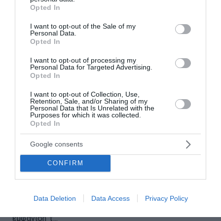
grant or deny consent to Google and its third-party tags to
Opted In
use your data for below specified purposes in below Google
consent section.
I want to opt-out of the Sale of my
Personal Data.
Opted In
I want to opt-out of processing my
Personal Data for Targeted Advertising.
Opted In
I want to opt-out of Collection, Use,
Retention, Sale, and/or Sharing of my
Personal Data that Is Unrelated with the
Purposes for which it was collected.
Opted In
Η μεγάλη απειλή για την
Google consents
ευημερία μας
CONFIRM
Η χαμηλή παραγωγικότητα και η αντιεπιχειρηματική
ιδεολογία, τόσο για την Ελλάδα όσο και για πολλές
αναπτυγμένες οικονομίες είναι οι μεγάλες απειλές
Data Deletion
Data Access
Privacy Policy
για το μέλλον τους. Πολλά χρόνια πριν κάνουν την
εμφάνισή τ...