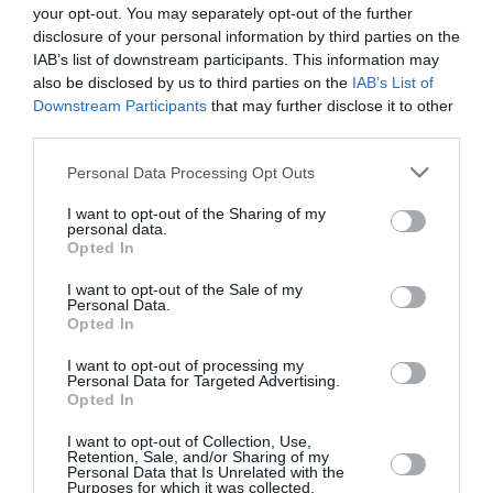
your opt-out. You may separately opt-out of the further
χώρου από τρίτα αεροσκάφη ή drones, η Ελλάδα θα
disclosure of your personal information by third parties on the
διαθέτει τα απαραίτητα θεσμικά και νομικά
IAB’s list of downstream participants. This information may
also be disclosed by us to third parties on the
IAB’s List of
εργαλεία για την προστασία της εθνικής της
Downstream Participants
that may further disclose it to other
κυριαρχίας.
third parties.
Please note that this website/app uses one or more Google
Ταυτόχρονα, η χώρα μπορεί να συντονιστεί με τους
Personal Data Processing Opt Outs
services and may gather and store information including but
συμμάχους της στο ΝΑΤΟ για την κατάλληλη
not limited to your visit or usage behaviour. You may click to
I want to opt-out of the Sharing of my
συλλογική αντίδραση, διασφαλίζοντας ότι κάθε
personal data.
grant or deny consent to Google and its third-party tags to
Opted In
ενέργειά της θα είναι νομικά τεκμηριωμένη,
use your data for below specified purposes in below Google
consent section.
συντονισμένη και προσαρμοσμένη στις διεθνείς
I want to opt-out of the Sale of my
Personal Data.
διαδικασίες.
Opted In
I want to opt-out of processing my
Το πλαίσιο αυτό, παρέχει ασφάλεια και
Personal Data for Targeted Advertising.
Opted In
νομιμοποίηση στη λήψη αποφάσεων, χωρίς να
δεσμεύει προκαταβολικά σε συγκεκριμένες
I want to opt-out of Collection, Use,
Retention, Sale, and/or Sharing of my
ενέργειες ή στρατιωτικά μέτρα.
Personal Data that Is Unrelated with the
Purposes for which it was collected.