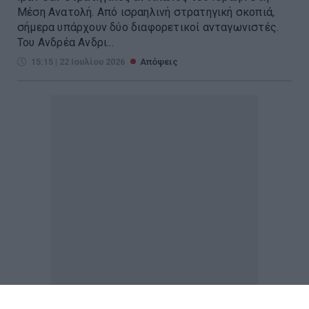
Μέση Ανατολή. Από ισραηλινή στρατηγική σκοπιά,
σήμερα υπάρχουν δύο διαφορετικοί ανταγωνιστές.
Του Ανδρέα Ανδρι...
15:15 | 22 Ιουλίου 2026
Απόψεις