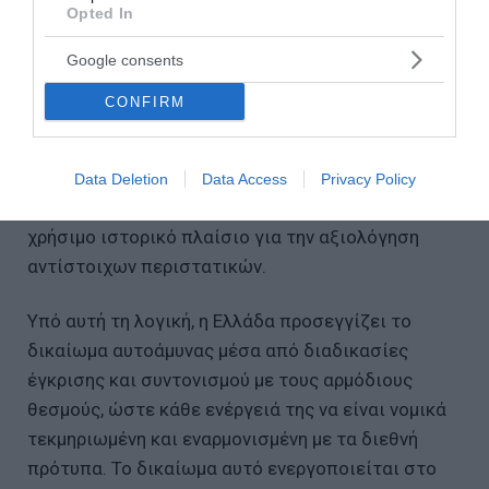
Opted In
Το προηγούμενο δε, της Τουρκικής Πολεμικής
Αεροπορίας, όπου στις 24 Νοεμβρίου 2015
Google consents
κατέρριψε ένα ρωσικό βομβαρδιστικό τύπου
CONFIRM
Sukhoi Su-24M που επιχειρούσε κατά Σύριων
Τουρκμένων ανταρτών στη βόρεια Συρία, με την
αιτιολογία της προσωρινής παραβίασης του
Data Deletion
Data Access
Privacy Policy
εναέριου χώρου της Τουρκίας, προσφέρει ένα
χρήσιμο ιστορικό πλαίσιο για την αξιολόγηση
αντίστοιχων περιστατικών.
Υπό αυτή τη λογική, η Ελλάδα προσεγγίζει το
δικαίωμα αυτοάμυνας μέσα από διαδικασίες
έγκρισης και συντονισμού με τους αρμόδιους
θεσμούς, ώστε κάθε ενέργειά της να είναι νομικά
τεκμηριωμένη και εναρμονισμένη με τα διεθνή
πρότυπα. Το δικαίωμα αυτό ενεργοποιείται στο