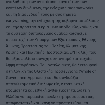
αναβάθμιση των αντι-drone ικανοτήτων των
ενόπλων δυνάμεων, την ενίσχυση radarnetworks
και τη διασύνδεσή τους με συστήματα
earlywarning, την ενίσχυση της κυβερνο-ασφάλειας
και την προστασία κρίσιμων υποδομών, καθώς και
τη σύσταση διυπουργικής ομάδας κρίσης(με
συμμετοχή των Υπουργείων Εξωτερικών, Εθνικής
Άμυνας, Προστασίας του Πολίτη, Κλιματικής
Κρίσης και Πολιτικής Προστασίας, ΕΥΠ κ.λπ.), που
θα εξασφαλίσει συνεχή συντονισμό και ταχεία
λήψη αποφάσεων. Το μοντέλο αυτό, θα λειτουργεί
στη λογική της Ολιστικής Προσέγγισης (Whole of
GovernmentApproach) και θα συνδυάζει
αποτελεσματική διπλωματία, στρατιωτική
ετοιμότητα και εθνική ανθεκτικότητα, ώστε η
Ελλάδα να παραμείνει ευέλικτη, προσαρμοστική,
αποφασιστική και ικανή να προστατεύσει τα