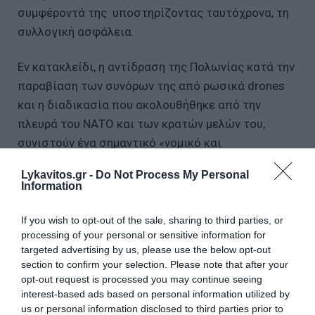
συμφέροντά της υποστηρίζοντας ταυτόχρονα, τη
συλλογική ασφάλεια.
Εν κατακλείδι, η αντίδραση της Πολωνίας κατά την
παραβίαση των συνόρων της από ρωσικά drones
και η διαδικασία που ακολουθήθηκε από την
πλευρά του ΝΑΤΟ και των κρατών μελών του,
συνιστούν ένα σημαντικό «νομικό και
επιχειρησιακό προηγούμενο». Το προηγούμενο
Lykavitos.gr -
Do Not Process My Personal
αυτό μπορεί να αξιοποιηθεί από την Ελλάδα, ως
Information
σημείο αναφοράς για την ενίσχυση της
νομιμοποίησης και της τεκμηρίωσης των δικών
If you wish to opt-out of the sale, sharing to third parties, or
processing of your personal or sensitive information for
της ενεργειών, σε περίπτωση σοβαρής
targeted advertising by us, please use the below opt-out
παραβίασης του εθνικού της εναέριου χώρου.
section to confirm your selection. Please note that after your
opt-out request is processed you may continue seeing
Σε ένα αντίστοιχο περιστατικό, όπως σε
interest-based ads based on personal information utilized by
us or personal information disclosed to third parties prior to
περίπτωση παραβίασης του ελληνικού εναέριου