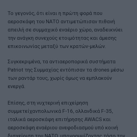
Το γεγονός, ότι είναι η πρώτη φορά που
αεροσκάφη του ΝΑΤΟ αντιμετώπισαν πιθανή
απειλή σε συμμαχικό εναέριο χώρο, αναδεικνύει
την ανάγκη συνεχούς ετοιμότητας και άμεσης
επικοινωνίας μεταξύ των κρατών-μελών.
Συγκεκριμένα, τα αντιαεροπορικά συστήματα
Patriot της Συμμαχίας εντόπισαν τα drones μέσω
των ραντάρ τους, χωρίς όμως να εμπλακούν
ενεργά.
Επίσης, στη νυχτερινή επιχείρηση
συμμετείχανπολωνικά F-16, ολλανδικά F-35,
ιταλικά αεροσκάφη επιτήρησης AWACS και
αεροσκάφη εναέριου ανεφοδιασμού υπό κοινή
διαχείριση του ΝΑΤΟ, υπογραμμίζοντας τόσο τον