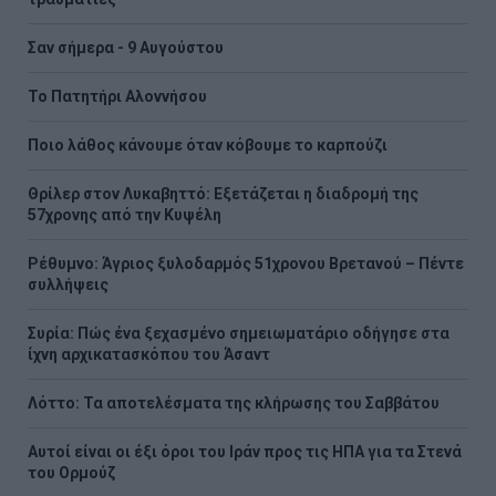
Σαν σήμερα - 9 Αυγούστου
Το Πατητήρι Αλοννήσου
Ποιο λάθος κάνουμε όταν κόβουμε το καρπούζι
Θρίλερ στον Λυκαβηττό: Εξετάζεται η διαδρομή της
57χρονης από την Κυψέλη
Ρέθυμνο: Άγριος ξυλοδαρμός 51χρονου Βρετανού – Πέντε
συλλήψεις
Συρία: Πώς ένα ξεχασμένο σημειωματάριο οδήγησε στα
ίχνη αρχικατασκόπου του Άσαντ
Λόττο: Τα αποτελέσματα της κλήρωσης του Σαββάτου
Αυτοί είναι οι έξι όροι του Ιράν προς τις ΗΠΑ για τα Στενά
του Ορμούζ