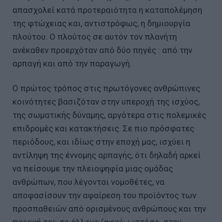
απασχολεί κατά προτεραιότητα η καταπολέμηση
της φτώχειας και, αντιστρόφως, η δημιουργία
πλούτου. Ο πλούτος σε αυτόν τον πλανήτη
ανέκαθεν προερχόταν από δύο πηγές : από την
αρπαγή και από την παραγωγή.
Ο πρώτος τρόπος στις πρωτόγονες ανθρώπινες
κοινότητες βασιζόταν στην υπεροχή της ισχύος,
της σωματικής δύναμης, αργότερα στις πολεμικές
επιδρομές και κατακτήσεις. Σε πιο πρόσφατες
περιόδους, και ιδίως στην εποχή μας, ισχύει η
αντίληψη της έννομης αρπαγής, ότι δηλαδή αρκεί
να πείσουμε την πλειοψηφία μιας ομάδας
ανθρώπων, που λέγονται νομοθέτες, να
αποφασίσουν την αφαίρεση του προϊόντος των
προσπαθειών από ορισμένους ανθρώπους και την
παροχή του σε άλλους (αφού, ωστόσο, στην