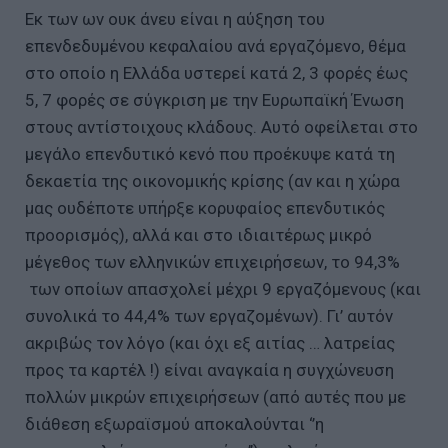
Εκ των ων ουκ άνευ είναι η αύξηση του
επενδεδυμένου κεφαλαίου ανά εργαζόμενο, θέμα
στο οποίο η Ελλάδα υστερεί κατά 2, 3 φορές έως
5, 7 φορές σε σύγκριση με την Ευρωπαϊκή Ένωση
στους αντίστοιχους κλάδους. Αυτό οφείλεται στο
μεγάλο επενδυτικό κενό που προέκυψε κατά τη
δεκαετία της οικονομικής κρίσης (αν και η χώρα
μας ουδέποτε υπήρξε κορυφαίος επενδυτικός
προορισμός), αλλά και στο ιδιαιτέρως μικρό
μέγεθος των ελληνικών επιχειρήσεων, το 94,3%
των οποίων απασχολεί μέχρι 9 εργαζόμενους (και
συνολικά το 44,4% των εργαζομένων). Γι’ αυτόν
ακριβώς τον λόγο (και όχι εξ αιτίας … λατρείας
προς τα καρτέλ !) είναι αναγκαία η συγχώνευση
πολλών μικρών επιχειρήσεων (από αυτές που με
διάθεση εξωραϊσμού αποκαλούνται ‘’η