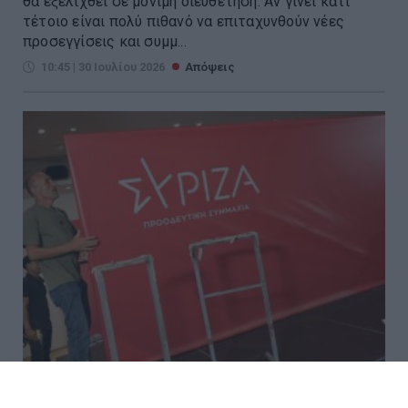
θα εξελιχθεί σε μόνιμη διευθέτηση. Αν γίνει κάτι
τέτοιο είναι πολύ πιθανό να επιταχυνθούν νέες
προσεγγίσεις και συμμ...
10:45 | 30 Ιουλίου 2026
Απόψεις
Το μαρτύριο των «ΣΥΡΙΖαίων»: