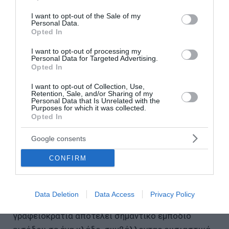
use your data for below specified purposes in below Google
την συνολική ανταγωνιστικότητα και, για τρίτο
consent section.
I want to opt-out of the Sale of my
συνεχόμενο έτος, πρώτη (!) - δηλ. τελευταία … - ως
Personal Data.
Opted In
η πιο σύνθετη χώρα για την άσκηση
επιχειρηματικής δραστηριότητας, με κύριους
I want to opt-out of processing my
Personal Data for Targeted Advertising.
συστατικούς παράγοντες του προβλήματος τις
Opted In
συνεχείς νομοθετικές αλλαγές και τις σε διαρκή
I want to opt-out of Collection, Use,
εξέλιξη, ρυθμιστικές μεταρρυθμίσεις. Η σχετική
Retention, Sale, and/or Sharing of my
Personal Data that Is Unrelated with the
αρνητική λίστα έχει ως εξής: 1) Ελλάδα 2) Μεξικό
Purposes for which it was collected.
Opted In
3) Βραζιλία 4) Γαλλία 5) Τουρκία 6) Κολομβία 7)
Βολιβία 8) Ιταλία 9) Αργεντινή 10) Περού. Η
Google consents
κατάταξη προκύπτει με βάση τον Παγκόσμιο
CONFIRM
Δείκτη Επιχειρηματικής Πολυπλοκότητας (Global
Business Complexity Index – GBCI 2026) του TMF
Group, βάσει 292 επιμέρους δεικτών ανά χώρα. Ας
Data Deletion
Data Access
Privacy Policy
μη μας διαφεύγει το γεγονός ότι η υπέρμετρη
γραφειοκρατία αποτελεί σημαντικό εμπόδιο