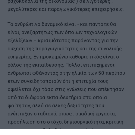
ραχοκοκαλιά της οικονομίας’’) σε λιγότερες ,
μεγαλύτερες και παραγωγικότερες επιχειρήσεις.
Το ανθρώπινο δυναμικό είναι - και πάντοτε θα
είναι, ανεξαρτήτως των όποιων τεχνολογικών
εξελίξεων – κρισιμότατος παράγοντας για την
αύξηση της παραγωγικότητας και της συνολικής
ευημερίας, Εν προκειμένω καθοριστικός είναι ο
ρόλος της εκπαίδευσης. Πολλοί επιτυχημένοι
άνθρωποι φθάνοντας στην ηλικία των 50 περίπου
ετών συνειδητοποιούν ότι η επιτυχία τους
οφείλεται όχι τόσο στις γνώσεις που απέκτησαν
από τα διάφορα εκπαιδευτήρια στα οποία
φοίτησαν, αλλά σε άλλες δεξιότητες που
ανέπτυξαν σταδιακά, όπως : ομαδική εργασία,
προσήλωση στο στόχο, δημιουργικότητα, κριτική
ικανότητα κ.α. Οι δεξιότητες αυτές δεν