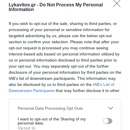
προάγονται με την από καθέδρας διδασκαλία στα
Lykavitos.gr -
Do Not Process My Personal
Information
σχολεία και τα πανεπιστήμια, αλλά με τη
λειτουργία workshops, ανάθεση ομαδικών
If you wish to opt-out of the sale, sharing to third parties, or
εργασιών και ενθάρρυνση της αυτενέργειας,
processing of your personal or sensitive information for
κατευθύνσεις προς τις οποίες πρέπει να στραφεί
targeted advertising by us, please use the below opt-out
το εκπαιδευτικό σύστημα.
section to confirm your selection. Please note that after your
opt-out request is processed you may continue seeing
interest-based ads based on personal information utilized by
Μέγας εχθρός της παραγωγικότητας είναι η
us or personal information disclosed to third parties prior to
υπέρμετρη γραφειοκρατία και η πολυπλοκότητα
your opt-out. You may separately opt-out of the further
από τις υπερβολικές - ως προς τον αριθμό και την
disclosure of your personal information by third parties on the
IAB’s list of downstream participants. This information may
έκταση - ρυθμίσεις, που αφορούν κάθε πτυχή
also be disclosed by us to third parties on the
IAB’s List of
άσκησης επιχειρηματικής δραστηριότητας.
Downstream Participants
that may further disclose it to other
Σύμφωνα με στοιχεία που περιέχονται στο
third parties.
πρόσφατο Policy Paper του ΚΕΦΙΜ με τίτλο ‘’Η
Please note that this website/app uses one or more Google
Personal Data Processing Opt Outs
Ανταγωνιστικότητα της Ελληνικής και Ευρωπαϊκής
services and may gather and store information including but
Οικονομίας: Προκλήσεις και Προοπτικές ‘’, η
not limited to your visit or usage behaviour. You may click to
I want to opt-out of the Sharing of my
personal data.
grant or deny consent to Google and its third-party tags to
Ελλάδα είναι 50η μεταξύ 69 οικονομιών ως προς
Opted In