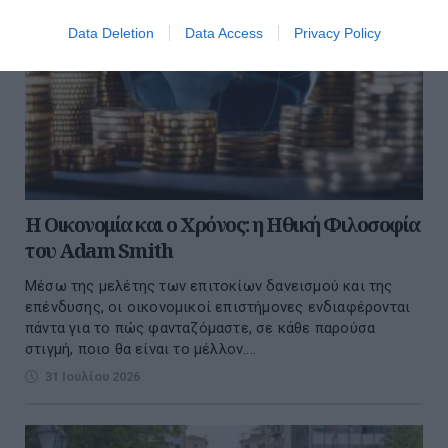
Data Deletion
Data Access
Privacy Policy
Η Οικονομία και ο Χρόνος: η Ηθική Φιλοσοφία
του Adam Smith
Μέσω της μελέτης των επιτοκίων δανεισμού και της
επένδυσης, οι οικονομικοί επιστήμονες ενδιαφέρονται
πάντα για το πώς φανταζόμαστε, σε κάθε παρούσα
στιγμή, ποιο θα είναι το μέλλον....
31 Ιουλίου 2026