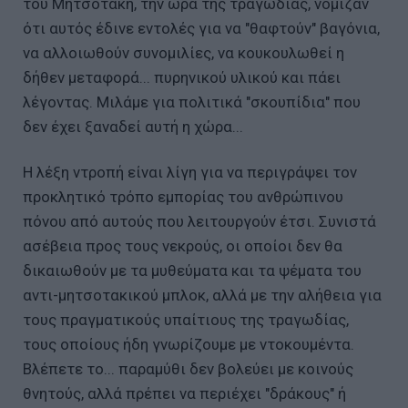
του Μητσοτάκη, την ώρα της τραγωδίας, νόμιζαν
ότι αυτός έδινε εντολές για να "θαφτούν" βαγόνια,
να αλλοιωθούν συνομιλίες, να κουκουλωθεί η
δήθεν μεταφορά... πυρηνικού υλικού και πάει
λέγοντας. Μιλάμε για πολιτικά "σκουπίδια" που
δεν έχει ξαναδεί αυτή η χώρα...
Η λέξη ντροπή είναι λίγη για να περιγράψει τον
προκλητικό τρόπο εμπορίας του ανθρώπινου
πόνου από αυτούς που λειτουργούν έτσι. Συνιστά
ασέβεια προς τους νεκρούς, οι οποίοι δεν θα
δικαιωθούν με τα μυθεύματα και τα ψέματα του
αντι-μητσοτακικού μπλοκ, αλλά με την αλήθεια για
τους πραγματικούς υπαίτιους της τραγωδίας,
τους οποίους ήδη γνωρίζουμε με ντοκουμέντα.
Βλέπετε το... παραμύθι δεν βολεύει με κοινούς
θνητούς, αλλά πρέπει να περιέχει "δράκους" ή