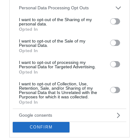
Please note that this website/app uses one or more Google
Personal Data Processing Opt Outs
services and may gather and store information including but
not limited to your visit or usage behaviour. You may click to
I want to opt-out of the Sharing of my
personal data.
grant or deny consent to Google and its third-party tags to
Opted In
use your data for below specified purposes in below Google
consent section.
I want to opt-out of the Sale of my
Το μαρτύριο των «ΣΥΡΙΖαίων»: Περιμένοντας
Personal Data.
τον Αλέξη Τσίπρα να τους πάρει (;) στην
Opted In
ΕΛ.Α.Σ.
I want to opt-out of processing my
Personal Data for Targeted Advertising.
Αν θέλουν να μπαρκάρουν με τον καπετάνιο πρέπει να
Opted In
απαρνηθούν ρόλους, αξιώματα και το κόμμα τους. Είναι
καμία 50αριά. Βουλευτές – εν ενεργεία , ή μόλις
I want to opt-out of Collection, Use,
Retention, Sale, and/or Sharing of my
παραιτηθέντες σκοπίμως – ...
Personal Data that Is Unrelated with the
Purposes for which it was collected.
29 Ιουλίου 2026
Opted In
Google consents
CONFIRM