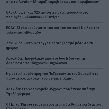
από το Αιγαίο – Μπαράζ παραβιάσεων και παραβάσεων
Ολοκληρώθηκαν 325 αυτοψίες στις πυρόπληκτες
περιοχές – «Κόκκινα» 118 κτίρια
ΕΟΔΥ: 23 νέα κρούσματα του ιού του Δυτικού Νείλου την
τελευταία εβδομάδα
Ζάκυνθος: Οκτώ καταγγελίες για βιασμό μέσα σε 20
ημέρες
Αργολίδα: Προφυλακίστηκαν οι δύο Ινδοί για τη
δολοφονία του 58χρονου ψυχολόγου
Η μυστική συνάντηση του Πεζεσκιάν με τον Χαμενεΐ στο
πίσω μέρος αυτοκινήτου με φιμέ τζάμια
Χαλκίδα: Στο νοσοκομείο 35χρονη που έπεσε από την
Υψηλή γέφυρα
ΟΤΕ: Για 18η συνεχόμενη χρονιά στη διεθνή σειρά δεικτών