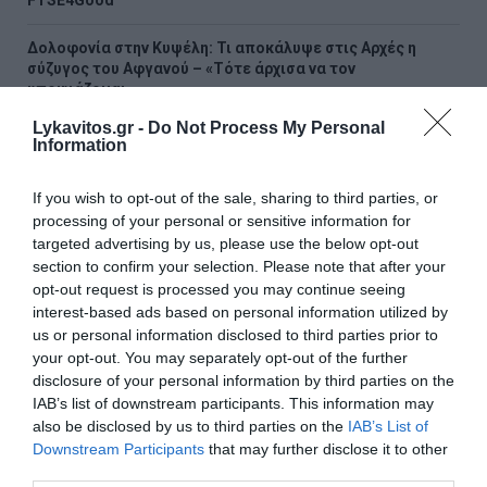
FTSE4Good
Δολοφονία στην Κυψέλη: Τι αποκάλυψε στις Αρχές η
σύζυγος του Αφγανού – «Τότε άρχισα να τον
υποψιάζομαι»
Lykavitos.gr -
Do Not Process My Personal
CrediaBank: Υψηλοί ρυθμοί ανάπτυξης και νέα ρεκόρ
Information
επιδόσεων στο εξάμηνο
If you wish to opt-out of the sale, sharing to third parties, or
ΟΛΕΣ ΟΙ ΕΙΔΗΣΕΙΣ →
processing of your personal or sensitive information for
targeted advertising by us, please use the below opt-out
διαβάστε ακόμη
section to confirm your selection. Please note that after your
opt-out request is processed you may continue seeing
interest-based ads based on personal information utilized by
us or personal information disclosed to third parties prior to
your opt-out. You may separately opt-out of the further
disclosure of your personal information by third parties on the
IAB’s list of downstream participants. This information may
also be disclosed by us to third parties on the
IAB’s List of
Downstream Participants
that may further disclose it to other
third parties.