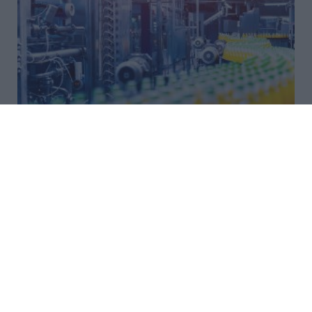
Στρατηγικός πυλώνας της
οικονομίας η βιομηχανία
τροφίμων
Διεξοδική μελέτη του ΙΟΒΕ, φέρνει στο προσκήνιο
την τεράστια παραγωγική σημασία της βιομηχανίας
τροφίμων – ποτών, που οδεύει προς 27
δισεκατομμύρια ευρώ τζίρο, 7,4 δισ. εξαγωγές και
γύρω από το μηδέν δείκτη τιμ...
17:12 | 24 Ιουλίου 2026
Απόψεις