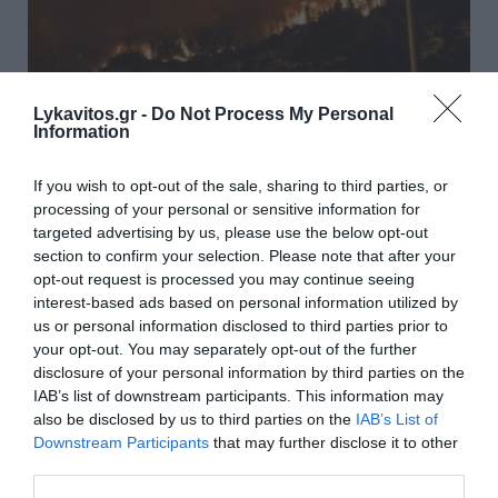
Η καμένη γη και δανεικά και
Lykavitos.gr -
Do Not Process My Personal
Information
αγύριστα
If you wish to opt-out of the sale, sharing to third parties, or
Οι ισχυροί άνεμοι προκάλεσαν και στη χώρα μας
processing of your personal or sensitive information for
μεγάλες πυρκαγιές. Οι εικόνες που καίνε ότι βρουν
targeted advertising by us, please use the below opt-out
μπροστά τους, δεν είναι φαινόμενο που
section to confirm your selection. Please note that after your
παρατηρείται μόνο στην Ελλάδα. Ήδη εδώ και
opt-out request is processed you may continue seeing
πολλές μέρες, ακούμε και βλέπουμε...
interest-based ads based on personal information utilized by
us or personal information disclosed to third parties prior to
16:00 | 02 Αυγούστου 2026
Απόψεις
your opt-out. You may separately opt-out of the further
disclosure of your personal information by third parties on the
IAB’s list of downstream participants. This information may
also be disclosed by us to third parties on the
IAB’s List of
Downstream Participants
that may further disclose it to other
third parties.