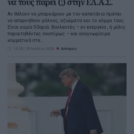
να τους πάρει (;) στην ΕΛ.Α.Σ.
Αν θέλουν να μπαρκάρουν με τον καπετάνιο πρέπει
να απαρνηθούν ρόλους, αξιώματα και το κόμμα τους.
Είναι καμία 50αριά. Βουλευτές – εν ενεργεία , ή μόλις
παραιτηθέντες σκοπίμως – και αναγνωρίσιμα
κομματικά στε...
12:30 | 29 Ιουλίου 2026
Απόψεις