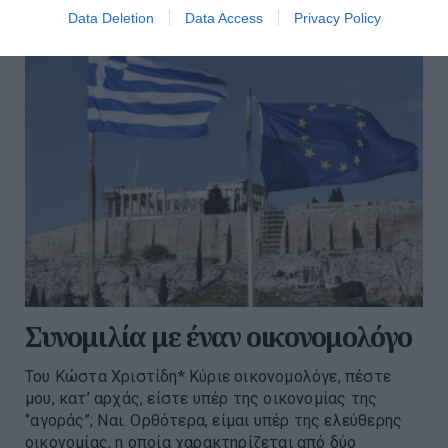
Data Deletion
Data Access
Privacy Policy
Συνομιλία με έναν οικονομολόγο
Του Κώστα Χριστίδη* Κύριε οικονομολόγε, πέστε
μου, κατ’ αρχάς, είστε υπέρ της οικονομίας της
‘’αγοράς’’; Ναι. Ορθότερα, είμαι υπέρ της ελεύθερης
οικονομίας, η οποία χαρακτηρίζεται από δύο