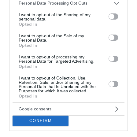
Please note that this website/app uses one or more Google
Personal Data Processing Opt Outs
services and may gather and store information including but
not limited to your visit or usage behaviour. You may click to
I want to opt-out of the Sharing of my
personal data.
grant or deny consent to Google and its third-party tags to
Opted In
use your data for below specified purposes in below Google
consent section.
I want to opt-out of the Sale of my
Personal Data.
Opted In
I want to opt-out of processing my
Η αποκλιμάκωση της έντασης
Personal Data for Targeted Advertising.
Opted In
στη Μέση Ανατολή ενισχύει το
I want to opt-out of Collection, Use,
επενδυτικό κλίμα
Retention, Sale, and/or Sharing of my
Personal Data that Is Unrelated with the
Purposes for which it was collected.
Ο Πρόεδρος Τραμπ διέγνωσε ότι τα πολυήμερα
Opted In
χτυπήματα κατά του Ιράν είναι ατελέσφορα καθώς
οι Ιρανοί μπορούν ακόμη να ανταποδίδουν, ενώ η
Google consents
ναυσιπλοΐα συνεχίζει να πλήττεται από τα πυρά των
ανταρτών, με συνέπεια τ...
CONFIRM
16:03 | 30 Ιουλίου 2026
Απόψεις