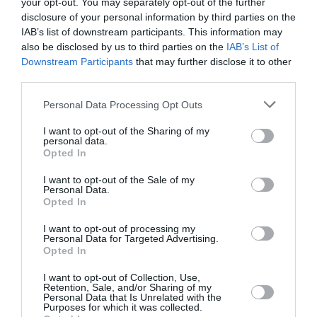
your opt-out. You may separately opt-out of the further
όπλο που ήδη ανατρέπει τάξεις πραγμάτων και
disclosure of your personal information by third parties on the
που θα ήταν πολύ επικίνδυνο να αντιμετωπιστεί
IAB’s list of downstream participants. This information may
also be disclosed by us to third parties on the
IAB’s List of
με λαϊκιστική ανευθυνότητα.
Downstream Participants
that may further disclose it to other
third parties.
(*) Γνωστός συγγραφέας και στοχαστής. Το άρθρο
Please note that this website/app uses one or more Google
του επιμελήθηκε ο σύμβουλος του ιστοτόπου μας Αθ.
Personal Data Processing Opt Outs
services and may gather and store information including but
Χ. Παπανδρόπουλος
not limited to your visit or usage behaviour. You may click to
I want to opt-out of the Sharing of my
personal data.
grant or deny consent to Google and its third-party tags to
Opted In
Εδώ είναι Βαλκάνια, δεν είναι Γερμανία
use your data for below specified purposes in below Google
consent section.
I want to opt-out of the Sale of my
Η «άχρηστη γνώση», ως όπλο μαζικής
Personal Data.
αποβλάκωσης
Opted In
Η ελευθερία της τέχνης
I want to opt-out of processing my
Personal Data for Targeted Advertising.
Opted In
Ακολουθήστε το Lykavitos.gr
I want to opt-out of Collection, Use,
Retention, Sale, and/or Sharing of my
στο Google News
Personal Data that Is Unrelated with the
Purposes for which it was collected.
και μάθετε πρώτοι όλες τις