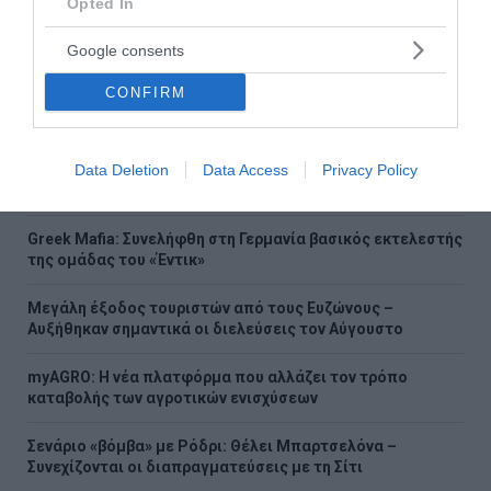
Opted In
ειδήσεις
Google consents
CONFIRM
Ροή ειδήσεων
Έβελυν Μητροπούλου: Ασημένιο μετάλλιο στο Παγκόσμιο
Data Deletion
Data Access
Privacy Policy
Πρωτάθλημα Στίβου Κ20 με άλμα στα 6,44 μ.
Greek Mafia: Συνελήφθη στη Γερμανία βασικός εκτελεστής
της ομάδας του «Έντικ»
Μεγάλη έξοδος τουριστών από τους Ευζώνους –
Αυξήθηκαν σημαντικά οι διελεύσεις τον Αύγουστο
myAGRO: Η νέα πλατφόρμα που αλλάζει τον τρόπο
καταβολής των αγροτικών ενισχύσεων
Σενάριο «βόμβα» με Ρόδρι: Θέλει Μπαρτσελόνα –
Συνεχίζονται οι διαπραγματεύσεις με τη Σίτι