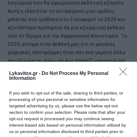
λογισμικά που θα αφαιρούσαν εκδοτική εξουσία.
Αυτή η ιδέα ήταν το αντικείμενο μιας ομάδας
μελέτης που ηγήθηκα στο Στάνφορντ το 2020 και
εξετάστηκε πρόσφατα σε μια εξαιρετική έκθεση
από το Ίδρυμα για την Αμερικανική Καινοτομία . Το
2020, είπαμε στην έκθεσή μας ότι οι μεγάλες
ψηφιακές πλατφόρμες ήταν σαν ένα γεμάτο όπλο
που βρίσκεται πάνω σε ένα τραπέζι μπροστά μας
και μπορούσαμε μόνο να ελπίζουμε ότι κανένας
Lykavitos.gr -
Do Not Process My Personal
κακόβουλος δεν θα το σήκωνε και θα μας
Information
πυροβολούσε.
If you wish to opt-out of the sale, sharing to third parties, or
processing of your personal or sensitive information for
Αυτό είναι το σενάριο που διαδραματίστηκε με το
targeted advertising by us, please use the below opt-out
Twitter και τον Elon Musk. Επομένως, η μείωση της
section to confirm your selection. Please note that after your
ισχύος των πλατφορμών παραμένει στην ημερήσια
opt-out request is processed you may continue seeing
διάταξη, αλλά η μεταρρύθμιση μπλοκάρεται επειδή
interest-based ads based on personal information utilized by
us or personal information disclosed to third parties prior to
ο Χ κραδαίνει τώρα ένα πολύ μεγάλο όπλο. Ένα