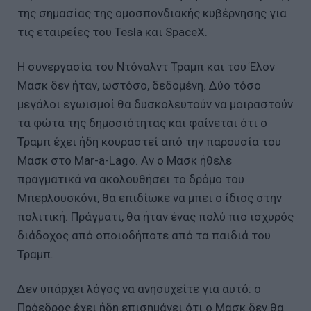
της σημασίας της ομοσπονδιακής κυβέρνησης για
τις εταιρείες του Tesla και SpaceX.
Η συνεργασία του Ντόναλντ Τραμπ και του Έλον
Μασκ δεν ήταν, ωστόσο, δεδομένη. Δύο τόσο
μεγάλοι εγωισμοί θα δυσκολευτούν να μοιραστούν
τα φώτα της δημοσιότητας και φαίνεται ότι ο
Τραμπ έχει ήδη κουραστεί από την παρουσία του
Μασκ στο Mar-a-Lago. Αν ο Μασκ ήθελε
πραγματικά να ακολουθήσει το δρόμο του
Μπερλουσκόνι, θα επιδίωκε να μπει ο ίδιος στην
πολιτική. Πράγματι, θα ήταν ένας πολύ πιο ισχυρός
διάδοχος από οποιοδήποτε από τα παιδιά του
Τραμπ.
Δεν υπάρχει λόγος να ανησυχείτε για αυτό: ο
Πρόεδρος έχει ήδη επισημάνει ότι ο Μασκ δεν θα