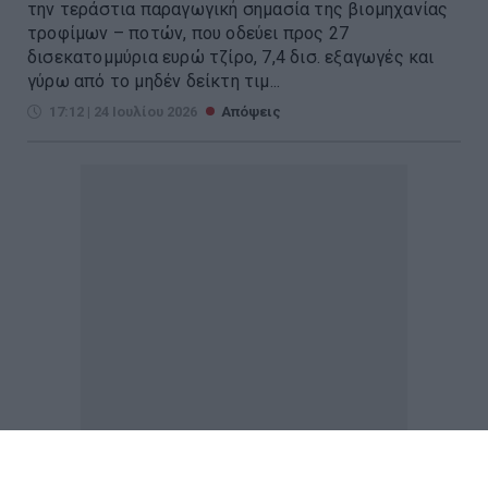
την τεράστια παραγωγική σημασία της βιομηχανίας
τροφίμων – ποτών, που οδεύει προς 27
δισεκατομμύρια ευρώ τζίρο, 7,4 δισ. εξαγωγές και
γύρω από το μηδέν δείκτη τιμ...
17:12 | 24 Ιουλίου 2026
Απόψεις