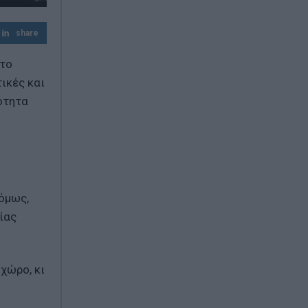
Σκέψεις για επιβολή προστίμων έως 20%
του φορτίου
share
 το
ικές και
ιότητα
 όμως,
ίας
χώρο, κι