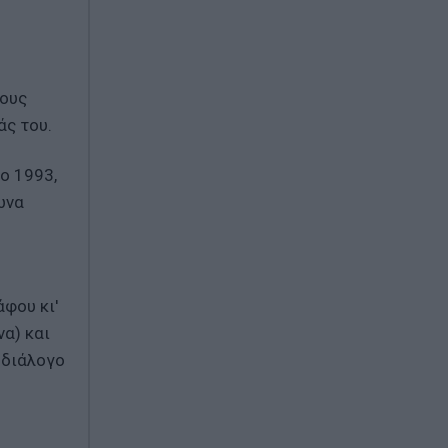
τους
άς του.
ο 1993,
ωνα
φου κι'
να) και
 διάλογο