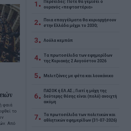
Περσείδες: Πότε θα γεμίσει ο
1
ουρανός «πεφταστέρια»
Ποια επαγγέλματα θα κυριαρχήσουν
2
στην Ελλάδα μέχρι το 2030;
3
Λούλα κεμπάπ
Tα πρωτοσέλιδα των εφημερίδων
4
της Κυριακής 2 Αυγούστου 2026
5
Μελιτζάνες με φέτα και λουκάνικο
ΠΑΣΟΚ ή ΕΛ.ΑΣ.; Γιατί η μάχη της
ειών
6
δεύτερης θέσης είναι (πολύ) ανοιχτή
ακόμη
ή φαιά
εφθεί το
Τα πρωτοσέλιδα των πολιτικών και
7
ων
αθλητικών εφημερίδων (31-07-2026)
ών. Από