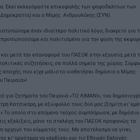
ητα. Εκεί εκλεγόμαστε επικεφαλής των ψηφοδελτίων των
 Δημοκρατία) και ο Μίμης Ανδρουλάκης (ΣΥΝ).
διατυπώναμε έναν ιδιαίτερο πολιτικό λόγο, διακριτό για 
προσωπούσαμε και πολιτισμένο για την φύση της εκφορ
1 και μετά την επαναφορά του ΠΑΣΟΚ στην εξουσία, μετά τ
 πολιτικές συζητήσεις, σε πολλά σημεία της χώρας. Σύμφ
 εποχής, που είχε μάλιστα υιοθετήσει δημόσια ο Μίμης
υ Πειραιά»!
ό για ζητήματα του Πειραιά «ΤΟ ΛΙΜΑΝΙ», του δημοσιογρά
ρη Κατσικάρη, με εξώφυλλο τους δύο μας (Σημίτη κι' εμέ
» Το οποίο στο επόμενο τεύχος συμπλήρωσε, με δημόσιο
 τις εξελίξεις, μόνο τα στελέχη του ΠΑΣΟΚ προφανώς τα
η αρχηγό του κόμματός τους. Με αποτέλεσμα να γίνει,
 κι' αργότερα να κερδίσει και τις Εθνικές Εκλογές.