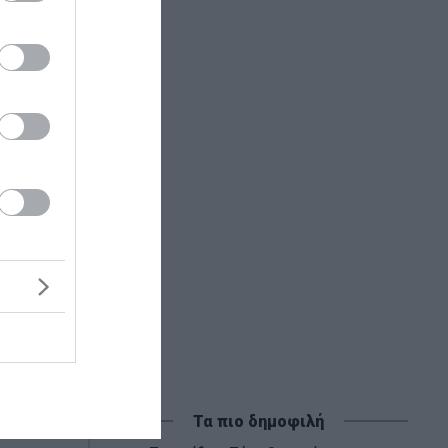
με
ύμε...
Τα πιο δημοφιλή