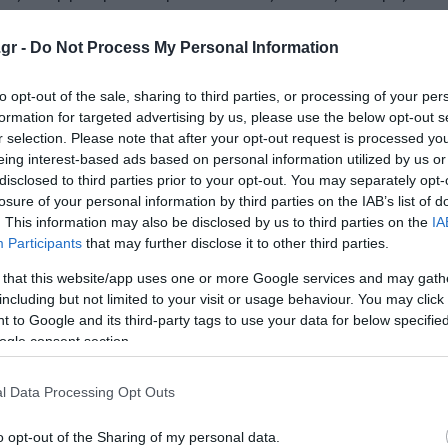
ημίτη δεν είναι εύκολη. Διότι στη διάρκεια της θητείας 
gr -
Do Not Process My Personal Information
ση του χρηματιστηρίου, η ευνόηση με κρατικές χρηματοδ
 των κρατικών δαπανών.
to opt-out of the sale, sharing to third parties, or processing of your per
formation for targeted advertising by us, please use the below opt-out s
r selection. Please note that after your opt-out request is processed y
την πτώχευση της ελληνικής οικονομίας. Κάθε φορά που 
eing interest-based ads based on personal information utilized by us or
ν Ελλάδα είχε αρκετά εγκωμιαστικά σχόλια να κάνει. Πά
disclosed to third parties prior to your opt-out. You may separately opt-
ερί κινδύνων, λόγω μεγάλου δανεισμού και δυσθεώρητων
losure of your personal information by third parties on the IAB’s list of
. This information may also be disclosed by us to third parties on the
IA
ωνα, αντιμετώπιζα την χλεύη και την ειρωνεία! Μέχρι π
Participants
that may further disclose it to other third parties.
 that this website/app uses one or more Google services and may gath
including but not limited to your visit or usage behaviour. You may click 
υ σε συγκεκριμένους πολιτικούς στόχους, μέχρι την υλο
 to Google and its third-party tags to use your data for below specifi
ogle consent section.
ταξη της Κύπρου στην Ε.Ε. και η δέσμευση της Λισαβώνας,
l Data Processing Opt Outs
 δίχως να έχουν λυθεί οι διαφορές της με τους γείτονες
ση της διακυβέρνησης της χώρας - δίχως φανφάρες και
o opt-out of the Sharing of my personal data.