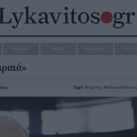
ΕΛΛΑΔΑ
MEDIA
ΠΛΑΝΗΤΗΣ
ΕΥ Ζ
ιραιά»
Tags:
Σημίτης
,
Ανδριανόπουλος
υλος