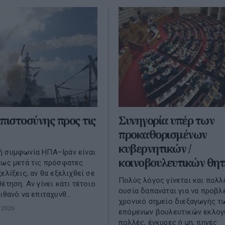
πιστοσύνης προς τις
Συνηγορία υπέρ των
προκαθορισμένων
κυβερνητικών /
ή συμφωνία ΗΠΑ–Ιράν είναι
κοινοβουλευτικών θητ
ίως μετά τις πρόσφατες
ελίξεις, αν θα εξελιχθεί σε
Πολύς λόγος γίνεται και πολλ
έτηση. Αν γίνει κάτι τέτοιο
ουσία δαπανάται για να προβλ
ιθανό να επιταχυνθ...
χρονικό σημείο διεξαγωγής τ
 2026
επόμενων βουλευτικών εκλογ
πολλές, έγκυρες ή μη, πηγές