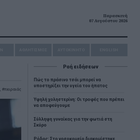
Παρασκευή
07 Αυγούστου 2026
ΗΝ
ΑΘΛΗΤΙΣΜΟΣ
AYTOKINHTO
ENGLISH
Ροή ειδήσεων
Πώς το πράσινο τσάι μπορεί να
υποστηρίξει την υγεία του ήπατος
,
πειραιάς
Υψηλή χοληστερίνη: Οι τροφές που πρέπει
να αποφεύγουμε
Σύλληψη γυναίκας για την φωτιά στη
Σκύρο
Ρόδος: Στο νοσοκομείο διακομίστηκε