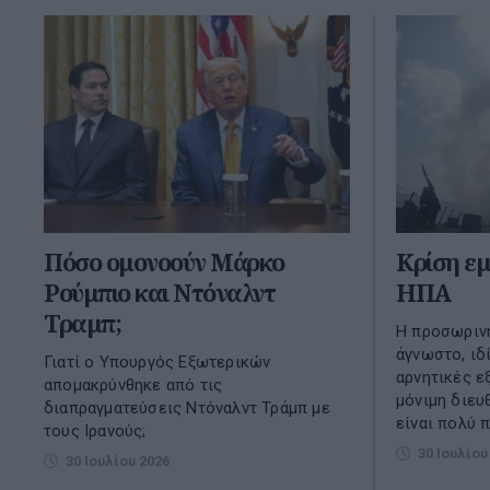
Πόσο ομονοούν Μάρκο
Κρίση εμ
Ρούμπιο και Ντόναλντ
ΗΠΑ
Τραμπ;
Η προσωριν
άγνωστο, ιδ
Γιατί ο Υπουργός Εξωτερικών
αρνητικές εξ
απομακρύνθηκε από τις
μόνιμη διευθ
διαπραγματεύσεις Ντόναλντ Τράμπ με
είναι πολύ π
τους Ιρανούς;
30 Ιουλίου
30 Ιουλίου 2026