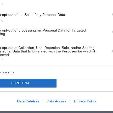
In
ε να τον ενθουσιάζει τόσο η ανάληψή της, ολοκληρώθηκε 
o opt-out of the Sale of my Personal Data.
In
για τον Πειραιά. Πάντα θα τον θυμόμαστε και θα τον τιμο
to opt-out of processing my Personal Data for Targeted
ing.
In
o opt-out of Collection, Use, Retention, Sale, and/or Sharing
ersonal Data that Is Unrelated with the Purposes for which it
lected.
In
consents
ο Lykavitos.gr στο Google News
ώτοι όλες τις ειδήσεις
CONFIRM
Data Deletion
Data Access
Privacy Policy