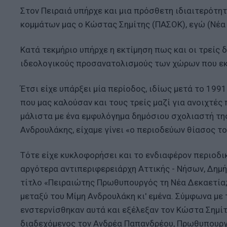
Στον Πειραιά υπήρχε και μια πρόσθετη ιδιαιτερότ
κομμάτων μας ο Κώστας Σημίτης (ΠΑΣΟΚ), εγώ (Νέα
Κατά τεκμήριο υπήρχε η εκτίμηση πως και οι τρείς 
ιδεολογικούς προσανατολισμούς των χώρων που εκ
Έτσι είχε υπάρξει μία περίοδος, ιδίως μετά το 199
που μας καλούσαν και τους τρείς μαζί για ανοιχτές
μάλιστα με ένα εμφυλόγημα δημόσιου σχολιαστή της
Ανδρουλάκης, είχαμε γίνει «ο περιοδεύων θίασος το
Τότε είχε κυκλοφορήσει και το ενδιαφέρον περιοδικ
αργότερα αντιπεριφερειάρχη Αττικής - Νήσων, Δημήτ
τίτλο «Πειραιώτης Πρωθυπουργός τη Νέα Δεκαετία;
μεταξύ του Μίμη Ανδρουλάκη κι' εμένα. Σύμφωνα με
ενστερνίσθηκαν αυτά και εξέλεξαν τον Κώστα Σημίτ
διαδεχόμενος τον Ανδρέα Παπανδρέου, Πρωθυπουργός