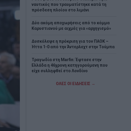
ναυτικός που τραυματίστηκε κατά τη
πρόσδεση πλοίου στο λιμάνι
Δύο ακόμη αποχωρήσεις από το κόμμα
Καρυστιανού με αιχμές για «αρχηγισμό»
Δυσκόλεψε η πρόκριση για τον ΠΑΟΚ –
Ήττα 1-0 από την Άντερλεχτ στην Τούμπα
Τραγωδία στη Marfin: Έφτασε στην
Ελλάδα η 46χρονη κατηγορούμενη που
είχε συλληφθεί στο Λονδίνο
Τζόκερ: Η κλήρωση της Πέμπτης - Οι
ΟΛΕΣ ΟΙ ΕΙΔΗΣΕΙΣ →
τυχεροί αριθμοί
Πέθανε το λευκό κουτάβι που είχε γίνει
μέλος αγέλης λύκων
Τεχεράνη: Πιθανός ο αποκλεισμός των
Στενών του Ορμούζ για «εχθρικά» πλοία –