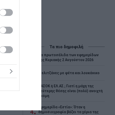
Τα πιο δημοφιλή
Tα πρωτοσέλιδα των εφημερίδων
1
της Κυριακής 2 Αυγούστου 2026
2
Μελιτζάνες με φέτα και λουκάνικο
ΠΑΣΟΚ ή ΕΛ.ΑΣ.; Γιατί η μάχη της
3
δεύτερης θέσης είναι (πολύ) ανοιχτή
ακόμη
Εφημερίδα «Εστία»: Όταν η
4
δημοσιογραφία βάζει τα χέρια της