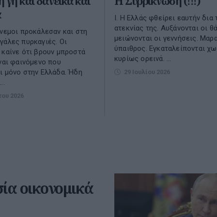
 γη και δανεικά και
Η Συρρίκνωση (!!!)
α
Ι. Η Ελλάς φθείρει εαυτήν δια 
ατεκνίας της. Αυξάνονται οι θά
άνεμοι προκάλεσαν και στη
μειώνονται οι γεννήσεις. Μαρ
γάλες πυρκαγιές. Οι
ύπαιθρος. Εγκαταλείπονται χω
 καίνε ότι βρουν μπροστά
κυρίως ορεινά. ...
ίναι φαινόμενο που
ι μόνο στην Ελλάδα. Ήδη
29 Ιουλίου 2026
..
του 2026
σία οικονομικά