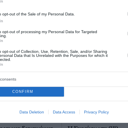
In
o opt-out of the Sale of my Personal Data.
ο Lykavitos.gr στο Google News
In
ώτοι όλες τις ειδήσεις
to opt-out of processing my Personal Data for Targeted
ing.
In
o opt-out of Collection, Use, Retention, Sale, and/or Sharing
ersonal Data that Is Unrelated with the Purposes for which it
lected.
In
consents
CONFIRM
Data Deletion
Data Access
Privacy Policy