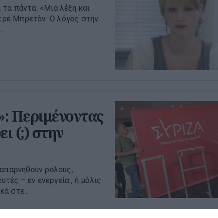
… τα πάντα. «Μια λέξη και
ντρέ Μπρετόν. Ο λόγος στην
..
: Περιμένοντας
ι (;) στην
 απαρνηθούν ρόλους,
υτές – εν ενεργεία , ή μόλις
ά στε...