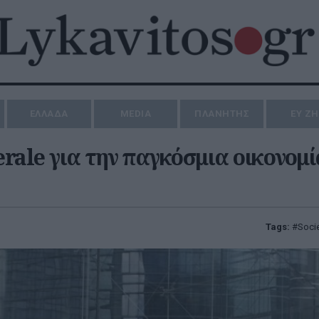
ΕΛΛΑΔΑ
MEDIA
ΠΛΑΝΗΤΗΣ
ΕΥ Ζ
erale για την παγκόσμια οικονομί
Tags:
Soci