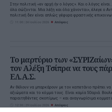
Στην πολιτική «εν αρχή ήν ο λόγος». Και ο λόγος είναι
όλα σώζονται. Μια λέξη και όλα χάνονται», έλεγε ο Α
πολιτική δεν είναι απλώς γέφυρα φραστικής επικοινω.
11:00 | 24 Ιουλίου 2026
Απόψεις
Το μαρτύριο των «ΣΥΡΙΖαίων»
τον Αλέξη Τσίπρα να τους πάρε
ΕΛ.Α.Σ.
Αν θέλουν να μπαρκάρουν με τον καπετάνιο πρέπει να
αξιώματα και το κόμμα τους. Είναι καμία 50αριά. Βουλε
παραιτηθέντες σκοπίμως – και αναγνωρίσιμα κομματικ
12:30 | 29 Ιουλίου 2026
Απόψεις