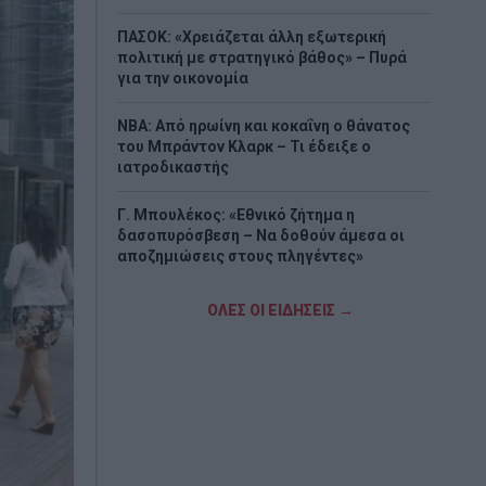
ΠΑΣΟΚ: «Χρειάζεται άλλη εξωτερική
πολιτική με στρατηγικό βάθος» – Πυρά
για την οικονομία
NBA: Από ηρωίνη και κοκαΐνη ο θάνατος
του Μπράντον Κλαρκ – Τι έδειξε ο
ιατροδικαστής
Γ. Μπουλέκος: «Εθνικό ζήτημα η
δασοπυρόσβεση – Να δοθούν άμεσα οι
αποζημιώσεις στους πληγέντες»
Φωτιά σε ακατοίκητο κτίριο στην Αθήνα:
ΟΛΕΣ ΟΙ ΕΙΔΗΣΕΙΣ →
Δραματικός απεγκλωβισμός από τον
δεύτερο όροφο
Τελωνείο Ευζώνων: «Βούλιαξε» από
Βαλκάνιους τουρίστες – Πάνω από 4 ώρες
η αναμονή
Δασικές πυρκαγιές: Η πρόληψη και η