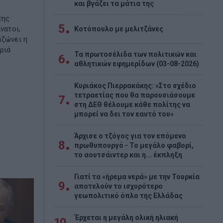
και βγάζει τα μάτια της
της
5
νατοι,
Κοτόπουλο με μελιτζάνες
αζώνει η
ριά
Τα πρωτοσέλιδα των πολιτικών και
6
αθλητικών εφημερίδων (03-08-2026)
Κυριάκος Πιερρακάκης: «Στο σχέδιο
τετραετίας που θα παρουσιάσουμε
7
στη ΔΕΘ θέλουμε κάθε πολίτης να
μπορεί να δει τον εαυτό του»
Άρχισε ο τζόγος για τον επόμενο
8
πρωθυπουργό - Το μεγάλο φαβορί,
το αουτσάιντερ και η... έκπληξη
Γιατί τα «ήρεμα νερά» με την Τουρκία
9
αποτελούν το ισχυρότερο
γεωπολιτικό όπλο της Ελλάδας
Έρχεται η μεγάλη ολική ηλιακή
10