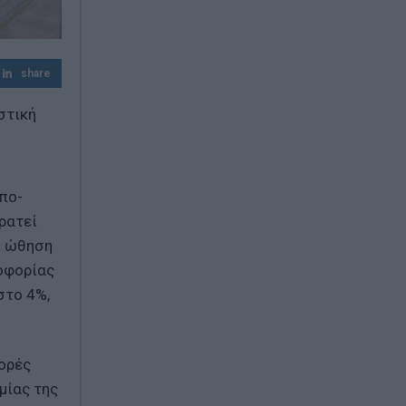
έγκαιρη προετοιμασία στο επίκεντρο
Κατσαφάδος: Από 10 Αυγούστου οι
αιτήσεις αποζημίωσης για τους
share
πυρόπληκτους – Μέσα Σεπτεμβρίου τα
αντιπλημμυρικά
στική
πο-
ρατεί
ι ώθηση
δοφορίας
στο 4%,
γορές
μίας της