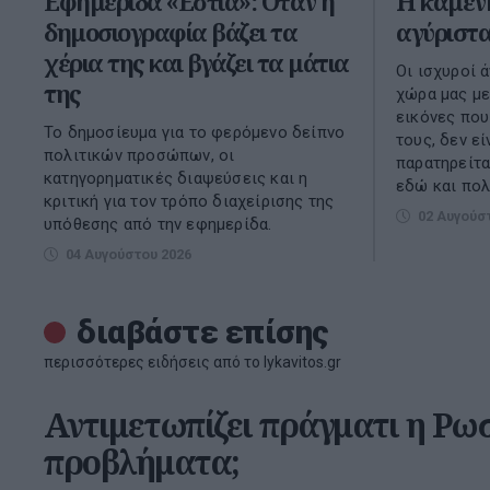
Εφημερίδα «Εστία»: Όταν η
Η καμένη
δημοσιογραφία βάζει τα
αγύριστ
χέρια της και βγάζει τα μάτια
Οι ισχυροί 
της
χώρα μας με
εικόνες που
Το δημοσίευμα για το φερόμενο δείπνο
τους, δεν ε
πολιτικών προσώπων, οι
παρατηρείτα
κατηγορηματικές διαψεύσεις και η
εδώ και πολ.
κριτική για τον τρόπο διαχείρισης της
02 Αυγούσ
υπόθεσης από την εφημερίδα.
04 Αυγούστου 2026
διαβάστε επίσης
περισσότερες ειδήσεις από το lykavitos.gr
Αντιμετωπίζει πράγματι η Ρω
προβλήματα;