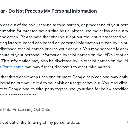
εδα, πάνω από το όριο του 2% που θέτει η Ευρωπαϊκή Κε
ην οικονομία, η Societe Generale, προσαρμόζει αναλόγως
gr -
Do Not Process My Personal Information
to opt-out of the sale, sharing to third parties, or processing of your per
formation for targeted advertising by us, please use the below opt-out s
σουν αμυντικές μετοχές έναντι των κυκλικών, καθώς αν 
r selection. Please note that after your opt-out request is processed y
λάδων της οικονομίας θα πιεστούν σε πολύ σημαντικό βα
eing interest-based ads based on personal information utilized by us or
κών μετοχών κατά τον τελευταίο ενάμιση χρόνο. Μεταξύ
disclosed to third parties prior to your opt-out. You may separately opt-
 και αυτήν που αφορά τη διακράτηση των τραπεζικών κα
losure of your personal information by third parties on the IAB’s list of
. This information may also be disclosed by us to third parties on the
IA
κού αερίου). καθώς θα προσφέρουν καλύτερη αντιστάθμι
Participants
that may further disclose it to other third parties.
πίπεδα. Και επειδή τα πράγματα μπορεί να... στραβώσουν
 that this website/app uses one or more Google services and may gath
ών στις μετοχές της υψηλής κεφαλαιοποίησης, με παράλ
including but not limited to your visit or usage behaviour. You may click 
 to Google and its third-party tags to use your data for below specifi
ogle consent section.
l Data Processing Opt Outs
;
o opt-out of the Sharing of my personal data.