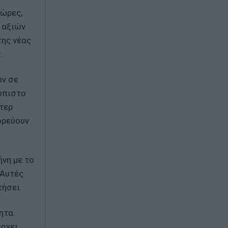
χώρες,
 αξιών
της νέας
ν.
ων σε
ιόπιστο
ήτερ
ορεύουν
ήνη με το
 Αυτές
τήσει.
ητα.
άρχει