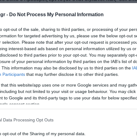
". Ασχετα αν οι Δυτικοί, εθελοτυφλούντες, αρνούνται να 
gr -
Do Not Process My Personal Information
ορα του Ισλάμ στάζουν αίμα". Κι' όταν κάποιοι τον αμφισ
to opt-out of the sale, sharing to third parties, or processing of your per
σχετικά ποσοτικά γεωπολιτικά δεδομένα για την επιβεβα
formation for targeted advertising by us, please use the below opt-out s
r selection. Please note that after your opt-out request is processed y
eing interest-based ads based on personal information utilized by us or
disclosed to third parties prior to your opt-out. You may separately opt-
losure of your personal information by third parties on the IAB’s list of
» της αντιπολίτευσης
. This information may also be disclosed by us to third parties on the
IA
Participants
that may further disclose it to other third parties.
 that this website/app uses one or more Google services and may gath
including but not limited to your visit or usage behaviour. You may click 
 to Google and its third-party tags to use your data for below specifi
ο Lykavitos.gr στο Google News
ogle consent section.
ώτοι όλες τις ειδήσεις
l Data Processing Opt Outs
o opt-out of the Sharing of my personal data.