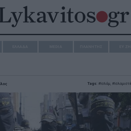
ΕΛΛΑΔΑ
MEDIA
ΠΛΑΝΗΤΗΣ
ΕΥ Ζ
Tags:
Ισλάμ
,
Ισλαμιστ
υλος