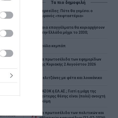
Τα πιο δημοφιλή
Περσείδες: Πότε θα γεμίσει ο
1
ουρανός «πεφταστέρια»
Ποια επαγγέλματα θα κυριαρχήσουν
2
στην Ελλάδα μέχρι το 2030;
3
Λούλα κεμπάπ
Tα πρωτοσέλιδα των εφημερίδων
4
της Κυριακής 2 Αυγούστου 2026
ργεί ως
5
Μελιτζάνες με φέτα και λουκάνικο
για
ΠΑΣΟΚ ή ΕΛ.ΑΣ.; Γιατί η μάχη της
6
δεύτερης θέσης είναι (πολύ) ανοιχτή
ακόμη
ίπρα στην
ν ίδρυση
Τα πρωτοσέλιδα των πολιτικών και
7
ολιτικού
αθλητικών εφημερίδων (31-07-2026)