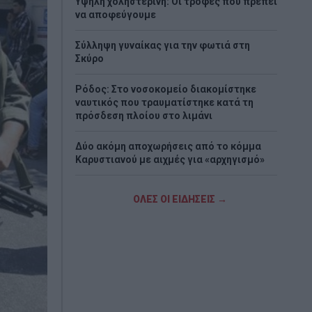
Υψηλή χοληστερίνη: Οι τροφές που πρέπει
να αποφεύγουμε
Σύλληψη γυναίκας για την φωτιά στη
Σκύρο
Ρόδος: Στο νοσοκομείο διακομίστηκε
ναυτικός που τραυματίστηκε κατά τη
πρόσδεση πλοίου στο λιμάνι
Δύο ακόμη αποχωρήσεις από το κόμμα
Καρυστιανού με αιχμές για «αρχηγισμό»
Δυσκόλεψε η πρόκριση για τον ΠΑΟΚ –
ΟΛΕΣ ΟΙ ΕΙΔΗΣΕΙΣ →
Ήττα 1-0 από την Άντερλεχτ στην Τούμπα
Τραγωδία στη Marfin: Έφτασε στην
Ελλάδα η 46χρονη κατηγορούμενη που
είχε συλληφθεί στο Λονδίνο