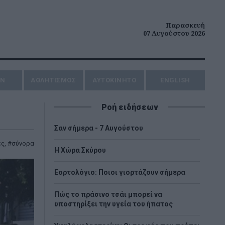
Παρασκευή
07 Αυγούστου 2026
ΗΝ
ΑΘΛΗΤΙΣΜΟΣ
AYTOKINHTO
ENGLISH
Ροή ειδήσεων
Σαν σήμερα - 7 Αυγούστου
ές
,
σύνορα
Η Χώρα Σκύρου
Εορτολόγιο: Ποιοι γιορτάζουν σήμερα
Πώς το πράσινο τσάι μπορεί να
υποστηρίξει την υγεία του ήπατος