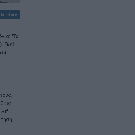
share
νια: "Το
. Eκεί
rb).
τους.
 Στις
ίντ"
άτηση.