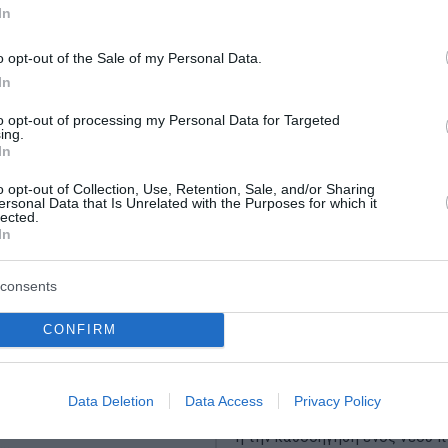
In
o opt-out of the Sale of my Personal Data.
In
to opt-out of processing my Personal Data for Targeted
ing.
In
o opt-out of Collection, Use, Retention, Sale, and/or Sharing
ersonal Data that Is Unrelated with the Purposes for which it
lected.
In
 γη και δανεικά και
Πώς ο Τσίπρας λειτου
consents
α
«ασπίδα» προστασίας 
την κυριαρχία του
CONFIRM
άνεμοι προκάλεσαν και στη
Μητσοτάκη
γάλες πυρκαγιές. Οι
 καίνε ότι βρουν μπροστά
Η επανεμφάνιση του Αλέξη Τσ
Data Deletion
Data Access
Privacy Policy
ίναι φαινόμενο που
κεντρική πολιτική σκηνή με τη
ι μόνο στην Ελλάδα. Ήδη
ή την καθοδήγηση ενός νέου π
..