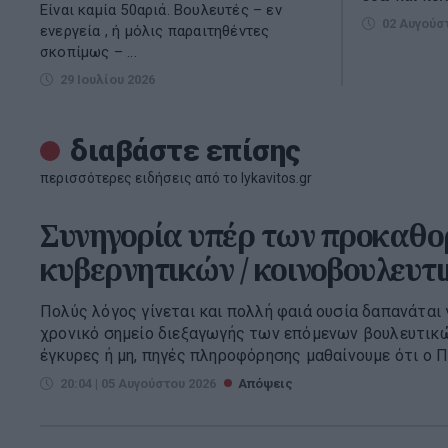
Είναι καμία 50αριά. Βουλευτές – εν
02 Αυγούσ
ενεργεία , ή μόλις παραιτηθέντες
σκοπίμως – ...
29 Ιουλίου 2026
διαβάστε επίσης
περισσότερες ειδήσεις από το lykavitos.gr
Συνηγορία υπέρ των προκαθο
κυβερνητικών / κοινοβουλευτ
Πολύς λόγος γίνεται και πολλή φαιά ουσία δαπανάται 
χρονικό σημείο διεξαγωγής των επόμενων βουλευτικώ
έγκυρες ή μη, πηγές πληροφόρησης μαθαίνουμε ότι ο Π
20:04 | 05 Αυγούστου 2026
Απόψεις