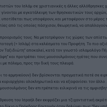
) πιστών του Ισλάμ σε χριστιανικές η άλλες αλλόθρησκες 
 γίνονται με εγκατάλειψη των θρησκευτικών τους αρχών,
ι υποτίθεται πως υποφέρουν, και μεταφέρουν στο μέρος 
οπίες από τις οποίες πάσχισαν, θεωρητικά, να απαλλαγού
ο προορισμός τους. Να μετατρέψουν τις χώρες των απίστ
οταγή (= Ισλάμ) στα κελέσματα του Προφήτη. Το πιο αξ
τον Ταξιδιώτη" αποκαλεί, κατά τον γνωστό ισλαμολόγο Π
δάφη" και προτρέπει τους μουσουλμάνους ηγέτες που συν
ι με πόλεμο, προς την δική τους πλευρά.
οι το ερμηνεύουν) δεν βρίσκονται πραγματικά ποτέ σε ειρ
να κυριαρχήσει ολοκληρωτικά και να εξαφανίσει τον άλλο.
 μουσουλμάνος δεν επιτρέπεται ειλικρινά να τις αμφισβη
όθρευση του Ισραήλ δεν εκφράζει μια τζιχαντιστική ακρότ
υτο δίκιο ο Πρόεδρος Ερντογάν όταν δηλώνει πως "δεν υπ