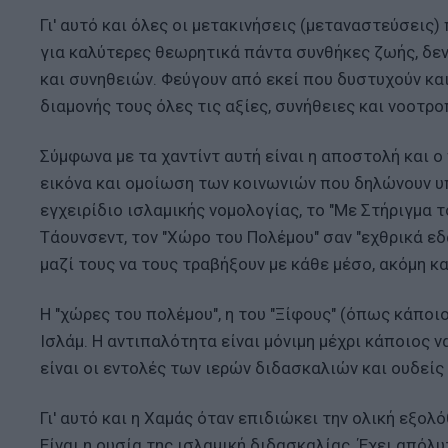
Γι' αυτό και όλες οι μετακινήσεις (μεταναστεύσεις
για καλύτερες θεωρητικά πάντα συνθήκες ζωής, δεν
και συνηθειών. Φεύγουν από εκεί που δυστυχούν κα
διαμονής τους όλες τις αξίες, συνήθειες και νοοτρ
Σύμφωνα με τα χαντίντ αυτή είναι η αποστολή και 
εικόνα και ομοίωση των κοινωνιών που δηλώνουν υπ
εγχειρίδιο ισλαμικής νομολογίας, το "Με Στήριγμα 
Τάουνσεντ, τον "Χώρο του Πολέμου" σαν "εχθρικά ε
μαζί τους να τους τραβήξουν με κάθε μέσο, ακόμη κα
Η "χώρες του πολέμου", η του "Ξίφους" (όπως κάποι
Ισλάμ. Η αντιπαλότητα είναι μόνιμη μέχρι κάποιος 
είναι οι εντολές των ιερών διδασκαλιών και ουδείς
Γι' αυτό και η Χαμάς όταν επιδιώκει την ολική εξολ
Είναι η ουσία της ισλαμική διδασκαλίας. Έχει απόλ