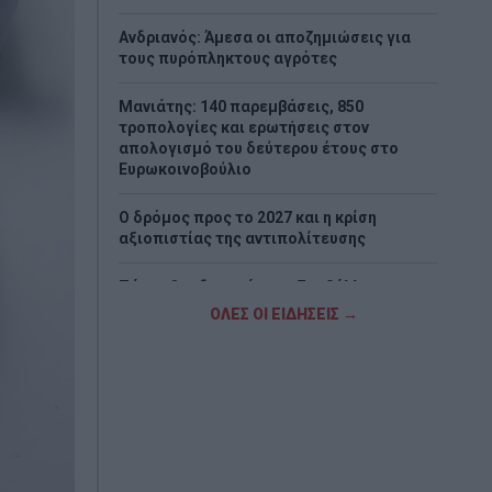
Ανδριανός: Άμεσα οι αποζημιώσεις για
τους πυρόπληκτους αγρότες
Μανιάτης: 140 παρεμβάσεις, 850
τροπολογίες και ερωτήσεις στον
απολογισμό του δεύτερου έτους στο
Ευρωκοινοβούλιο
Ο δρόμος προς το 2027 και η κρίση
αξιοπιστίας της αντιπολίτευσης
Τάκης Θεοδωρικάκος: «Συμβάλλουμε στην
εθνική ασφάλεια της πατρίδας μας με νέο
ΟΛΕΣ ΟΙ ΕΙΔΗΣΕΙΣ →
αναπτυξιακό καθεστώς για την Άμυνα»
Προσοχή στις γονικές παροχές – Πότε μια
μεταφορά χρημάτων φορολογείται
Κοτόπουλο με μελιτζάνες