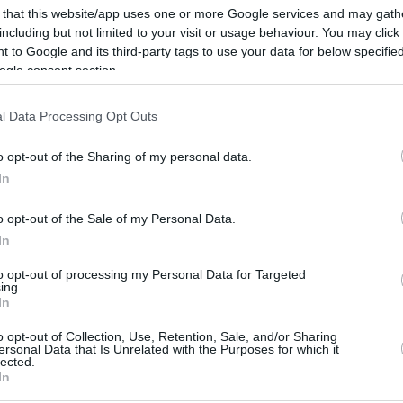
 that this website/app uses one or more Google services and may gath
including but not limited to your visit or usage behaviour. You may click 
 to Google and its third-party tags to use your data for below specifi
ogle consent section.
l Data Processing Opt Outs
o opt-out of the Sharing of my personal data.
In
ο Lykavitos.gr στο Google News
ώτοι όλες τις ειδήσεις
o opt-out of the Sale of my Personal Data.
In
to opt-out of processing my Personal Data for Targeted
ing.
In
o opt-out of Collection, Use, Retention, Sale, and/or Sharing
ersonal Data that Is Unrelated with the Purposes for which it
lected.
In