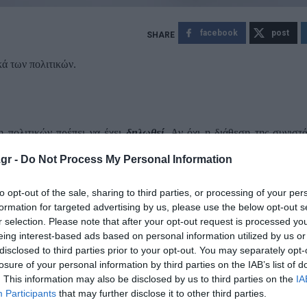
facebook
post
ά των πολιτικών.
ολιτικών πρέπει να έχει
δηλωθεί.
Αν όχι η διάθεση της συνισ
ληρονόμων.
gr -
Do Not Process My Personal Information
to opt-out of the sale, sharing to third parties, or processing of your per
Μυστικοί λογαριασμοί δεν υπάρχουν, πλέον. Άρα για τον εκεί κρ
formation for targeted advertising by us, please use the below opt-out s
r selection. Please note that after your opt-out request is processed y
eing interest-based ads based on personal information utilized by us or
υν ανατεθεί σε ασχέτους.
disclosed to third parties prior to your opt-out. You may separately opt-
losure of your personal information by third parties on the IAB’s list of
. This information may also be disclosed by us to third parties on the
IA
Participants
that may further disclose it to other third parties.