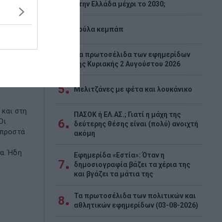
στην Ελλάδα μέχρι το 2030;
3
Λούλα κεμπάπ
Tα πρωτοσέλιδα των εφημερίδων
4
της Κυριακής 2 Αυγούστου 2026
κά και
5
Μελιτζάνες με φέτα και λουκάνικο
 και στη
ΠΑΣΟΚ ή ΕΛ.ΑΣ.; Γιατί η μάχη της
6
Οι
δεύτερης θέσης είναι (πολύ) ανοιχτή
μπροστά
ακόμη
α. Ήδη
Εφημερίδα «Εστία»: Όταν η
7
δημοσιογραφία βάζει τα χέρια της
και βγάζει τα μάτια της
Τα πρωτοσέλιδα των πολιτικών και
8
αθλητικών εφημερίδων (03-08-2026)