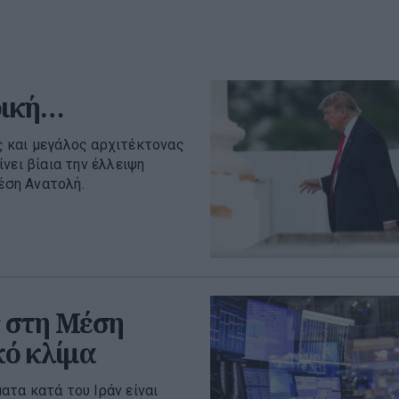
ρική…
 και μεγάλος αρχιτέκτονας
νει βίαια την έλλειψη
έση Ανατολή.
 στη Μέση
κό κλίμα
τα κατά του Ιράν είναι