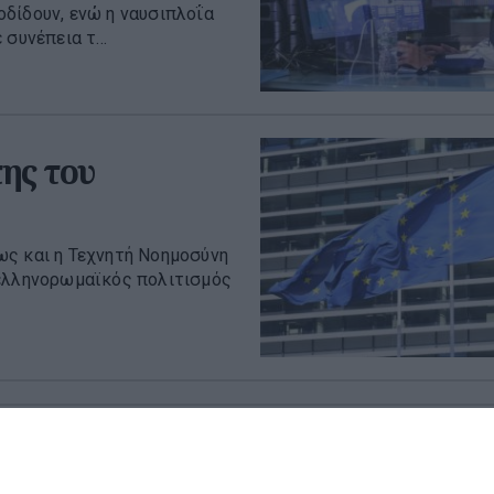
δίδουν, ενώ η ναυσιπλοΐα
συνέπεια τ...
ης του
ως και η Τεχνητή Νοημοσύνη
 ελληνορωμαϊκός πολιτισμός