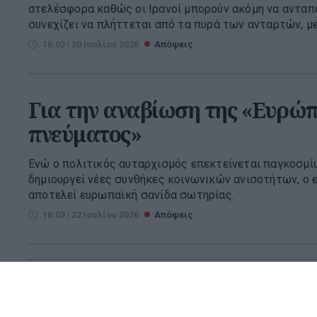
ατελέσφορα καθώς οι Ιρανοί μπορούν ακόμη να ανταπο
συνεχίζει να πλήττεται από τα πυρά των ανταρτών, με 
16:03 | 30 Ιουλίου 2026
Απόψεις
Για την αναβίωση της «Ευρώπ
πνεύματος»
Ενώ ο πολιτικός αυταρχισμός επεκτείνεται παγκοσμί
δημιουργεί νέες συνθήκες κοινωνικών ανισοτήτων, ο
αποτελεί ευρωπαϊκή σανίδα σωτηρίας.
16:03 | 22 Ιουλίου 2026
Απόψεις
Η Συρρίκνωση (!!!)