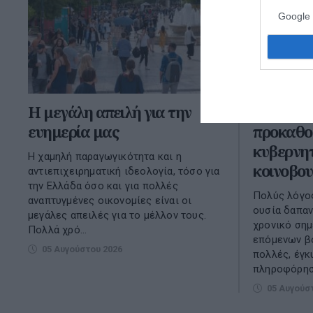
Google 
Η μεγάλη απειλή για την
Συνηγορί
ευημερία μας
προκαθο
κυβερνητ
Η χαμηλή παραγωγικότητα και η
κοινοβου
αντιεπιχειρηματική ιδεολογία, τόσο για
την Ελλάδα όσο και για πολλές
Πολύς λόγος
αναπτυγμένες οικονομίες είναι οι
ουσία δαπαν
μεγάλες απειλές για το μέλλον τους.
χρονικό σημ
Πολλά χρό...
επόμενων β
05 Αυγούστου 2026
πολλές, έγκ
πληροφόρηση
05 Αυγούσ