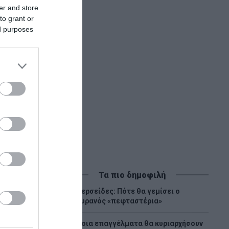
er and store
to grant or
ed purposes
Τα πιο δημοφιλή
Περσείδες: Πότε θα γεμίσει ο
1
ουρανός «πεφταστέρια»
Ποια επαγγέλματα θα κυριαρχήσουν
2