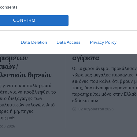
consents
CONFIRM
Data Deletion
Data Access
Privacy Policy
α υπέρ των
Η καμένη γη και δανει
ρισμένων
αγύριστα
ικών /
Οι ισχυροί άνεμοι προκάλεσαν
λευτικών θητειών
χώρα μας μεγάλες πυρκαγιές. 
εικόνες που καίνε ότι βρουν 
 γίνεται και πολλή φαιά
τους, δεν είναι φαινόμενο που
άται για να προβλεφθεί το
παρατηρείται μόνο στην Ελλάδ
είο διεξαγωγής των
εδώ και πολ...
ουλευτικών εκλογών. Από
02 Αυγούστου 2026
υρες ή μη, πηγές
ς μαθ...
του 2026