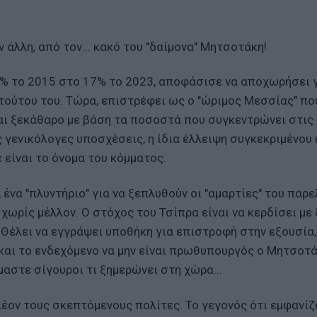
 άλλη, από τον... κακό του "δαίμονα" Μητσοτάκη!
6% το 2015 στο 17% το 2023, αποφάσισε να αποχωρήσει γι
ιτούτου του. Τώρα, επιστρέφει ως ο "ώριμος Μεσσίας" πο
ναι ξεκάθαρο με βάση τα ποσοστά που συγκεντρώνει στις
ς γενικόλογες υποσχέσεις, η ίδια έλλειψη συγκεκριμένου 
είναι το όνομα του κόμματος.
ένα "πλυντήριο" για να ξεπλυθούν οι "αμαρτίες" του παρε
 χωρίς μέλλον. Ο στόχος του Τσίπρα είναι να κερδίσει με
 Θέλει να εγγράψει υποθήκη για επιστροφή στην εξουσία,
και το ενδεχόμενο να μην είναι πρωθυπουργός ο Μητσοτά
μαστε σίγουροι τι ξημερώνει στη χώρα...
λέον τους σκεπτόμενους πολίτες. Το γεγονός ότι εμφανίζ