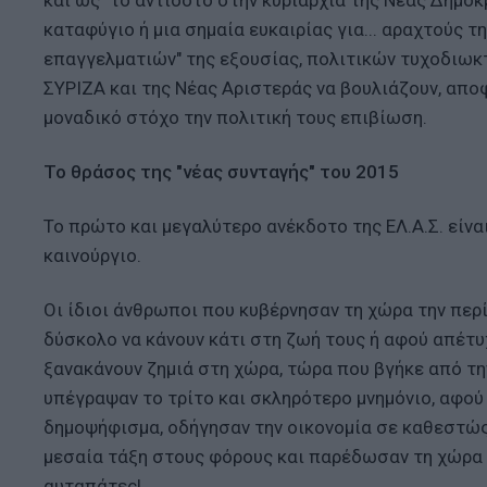
και ως "το αντίδοτο στην κυριαρχία της Νέας Δημοκ
καταφύγιο ή μια σημαία ευκαιρίας για... αραχτούς της
επαγγελματιών" της εξουσίας, πολιτικών τυχοδιωκ
ΣΥΡΙΖΑ και της Νέας Αριστεράς να βουλιάζουν, αποφ
μοναδικό στόχο την πολιτική τους επιβίωση.
Το θράσος της "νέας συνταγής" του 2015
Το πρώτο και μεγαλύτερο ανέκδοτο της ΕΛ.Α.Σ. είνα
καινούργιο.
Οι ίδιοι άνθρωποι που κυβέρνησαν τη χώρα την περ
δύσκολο να κάνουν κάτι στη ζωή τους ή αφού απέτυχ
ξανακάνουν ζημιά στη χώρα, τώρα που βγήκε από τη
υπέγραψαν το τρίτο και σκληρότερο μνημόνιο, αφο
δημοψήφισμα, οδήγησαν την οικονομία σε καθεστώς ε
μεσαία τάξη στους φόρους και παρέδωσαν τη χώρα δε
αυταπάτες!