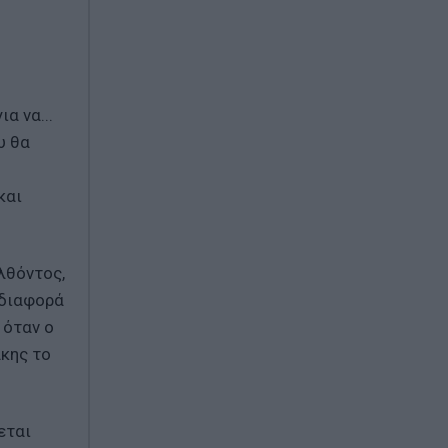
α να...
υ θα
και
λθόντος,
 διαφορά
 όταν ο
κης το
εται