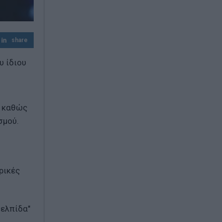
Πανσέληνος Αυγούστου: Ανοιχτά και με
ελεύθερη είσοδο μουσεία, αρχαιολογικοί
χώροι και μνημεία
share
υ ίδιου
, καθώς
σμού.
ρικές
 ελπίδα"