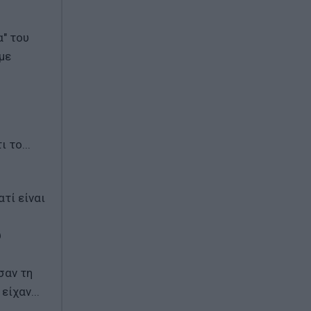
" του
με
 το...
τί είναι
υ
σαν τη
ίχαν...