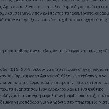
ρατίας" δεν είναι τίποτα περισσότερο από ένα πολιτικό
 Αριστεράς. Είναι το... ασφαλές "λιμάνι" για μια "στρατιά
τών και στελεχών που βλέποντας τα "ακυβέρνητα καράβια
άσισαν να πηδήξουν στη νέα... σχεδία του αρχηγού τους, 
ι η προσπάθεια των στελεχών της να εμφανιστούν ως κάτι
ίοδο 2015–2019, θέλουν να επιστρέψουν στην εξουσία για
αν την "πρώτη φορά Αριστερά", θέλουν να έρθουν για να
ν εποπτεία της Ευρωπαϊκής Επιτροπής. Είναι οι ίδιοι πο
ύ πρώτα εξαπάτησαν έναν ολόκληρο λαό με ένα ψεύτικο
λέγχου στην κίνηση κεφαλαίων (capital controls), τσάκι
μένη χειροπόδαρα για 99 χρόνια στο Υπερταμείο, γιατί ε