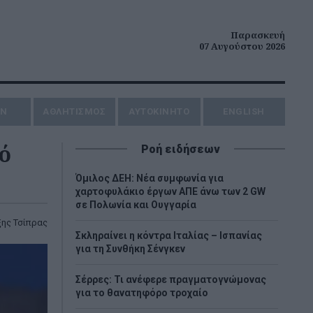
Παρασκευή
07 Αυγούστου 2026
ΗΝ
ΑΘΛΗΤΙΣΜΟΣ
AYTOKINHTO
ENGLISH
κό
Ροή ειδήσεων
Όμιλος ΔΕΗ: Νέα συμφωνία για
χαρτοφυλάκιο έργων ΑΠΕ άνω των 2 GW
σε Πολωνία και Ουγγαρία
ης Τσίπρας
Σκληραίνει η κόντρα Ιταλίας – Ισπανίας
για τη Συνθήκη Σένγκεν
Σέρρες: Τι ανέφερε πραγματογνώμονας
για το θανατηφόρο τροχαίο