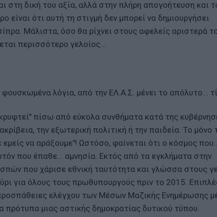
ι στη δική του αξία, αλλά στην πλήρη απογοήτευση και τ
ο είναι ότι αυτή τη στιγμή δεν μπορεί να δημιουργήσει
σίπρα. Μάλιστα, όσο θα ρίχνει στους αφελείς αριστερά τ
εται περισσότερο γελοίος...
φουσκωμένα λόγια, από την ΕΛ.Α.Σ. μένει το απόλυτο... τ
 "κρυφτεί" πίσω από εύκολα συνθήματα κατά της κυβέρνησ
ακρίβεια, την εξωτερική πολιτική ή την παιδεία. Το μόνο 
 εμείς να αράξουμε"! Ωστόσο, φαίνεται ότι ο κόσμος που..
υτόν που έπαθε... αμνησία. Εκτός από τα εγκλήματα στην
εσπών που χάρισε εθνική ταυτότητα και γλώσσα στους γε
ούρι για όλους τους πρωθυπουργούς πριν το 2015. Επιπλέ
 προσπάθειες ελέγχου των Μέσων Μαζικής Ενημέρωσης 
α πρότυπα μιας αστικής δημοκρατίας δυτικού τύπου.