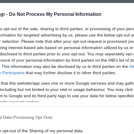
gr -
Do Not Process My Personal Information
ει να πατήσει στα πεπραγμένα του... πολυχρονεμένου "βεζ
νατόν να αποδεχθείς απατεώνες που υπόσχονταν σκίσιμο
to opt-out of the sale, sharing to third parties, or processing of your per
ους επώδυνο μνημόνιο ως... επιτυχία, να τρώνε ατελείωτ
formation for targeted advertising by us, please use the below opt-out s
 εμφανίζονται πάλι με άλλο... τσίρκο, υποσχόμενοι να μα
r selection. Please note that after your opt-out request is processed y
ει την πραγματικότητα. Ίσως η λέξη αναισθησία να αποτ
eing interest-based ads based on personal information utilized by us or
disclosed to third parties prior to your opt-out. You may separately opt-
losure of your personal information by third parties on the IAB’s list of
. This information may also be disclosed by us to third parties on the
IA
ΣΥΡΙΖΑ μέτωπο", διότι η μνήμη του ελληνικού λαού δεν εί
Participants
that may further disclose it to other third parties.
πρα. Ξέρουμε ότι αρκετοί πάσχουν από "πολιτική άνοια" 
 that this website/app uses one or more Google services and may gath
δημοψήφισμα του 2015, αποτελεί σημείο καμπής για την 
including but not limited to your visit or usage behaviour. You may click 
πιστροφή αυτών των προσώπων στο προσκήνιο δεν αποτελε
 to Google and its third-party tags to use your data for below specifi
.
ogle consent section.
μετανάστες"
l Data Processing Opt Outs
o opt-out of the Sharing of my personal data.
λαισιώνουν την ΕΛ.Α.Σ., θα αντικρίσει ένα θλιβερό μωσαϊ