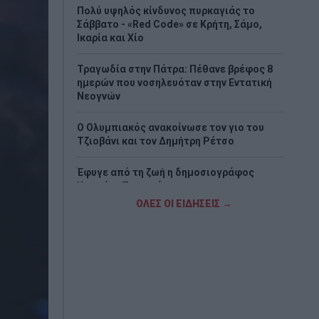
Πολύ υψηλός κίνδυνος πυρκαγιάς το
Σάββατο - «Red Code» σε Κρήτη, Σάμο,
Ικαρία και Χίο
Τραγωδία στην Πάτρα: Πέθανε βρέφος 8
ημερών που νοσηλευόταν στην Εντατική
Νεογνών
O Ολυμπιακός ανακοίνωσε τον γιο του
Τζιοβάνι και τον Δημήτρη Ρέτσο
Έφυγε από τη ζωή η δημοσιογράφος
Χριστίνα Πιτουρά
ΟΛΕΣ ΟΙ ΕΙΔΗΣΕΙΣ →
Τέλος ο Κωνσταντίνος Ζούλας από τον
ΣΚΑΪ
Νίκος Ρωμανός: «Η αντιπολίτευση
διαστρεβλώνει τα στοιχεία του ΟΟΣΑ – Το
διαθέσιμο εισόδημα των νοικοκυριών
αυξήθηκε 17,1% από το 2019»