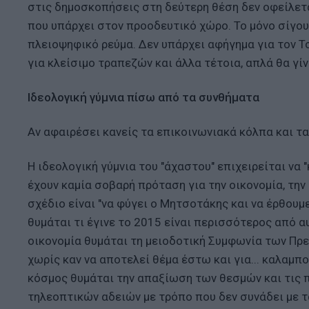
στις δημοσκοπήσεις στη δεύτερη θέση δεν οφείλετα
που υπάρχει στον προοδευτικό χώρο. Το μόνο σίγουρ
πλειοψηφικό ρεύμα. Δεν υπάρχει αφήγημα για τον Τ
για κλείσιμο τραπεζών και άλλα τέτοια, απλά θα γίν
Ιδεολογική γύμνια πίσω από τα συνθήματα
Αν αφαιρέσει κανείς τα επικοινωνιακά κόλπα και τα 
Η ιδεολογική γύμνια του "άχαστου" επιχειρείται να
έχουν καμία σοβαρή πρόταση για την οικονομία, την 
σχέδιο είναι "να φύγει ο Μητσοτάκης και να έρθουμε
θυμάται τι έγινε το 2015 είναι περισσότερος από α
οικονομία θυμάται τη μειοδοτική Συμφωνία των Πρ
χωρίς καν να αποτελεί θέμα έστω και για... καλαμπ
κόσμος θυμάται την απαξίωση των θεσμών και τις
τηλεοπτικών αδειών με τρόπο που δεν συνάδει με τ