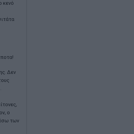
ο κενό
σιτάτα
ίποτα!
ης. Δεν
τους
.
ίτονες,
ον, ο
μέσω των