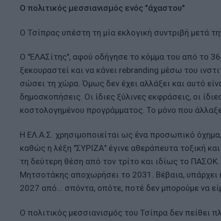
Ο πολιτικός μεσσιανισμός ενός "άχαστου"
Ο Τσίπρας υπέστη τη μία εκλογική συντριβή μετά την
Ο "ΕΛΑΣίτης", αφού οδήγησε το κόμμα του από το 3
ξεκουραστεί και να κάνει rebranding μέσω του ινστ
σώσει τη χώρα. Όμως δεν έχει αλλάξει και αυτό εί
δημοσκοπήσεις. Οι ίδιες ξύλινες εκφράσεις, οι ίδιε
κοστολογημένου προγράμματος. Το μόνο που άλλαξε 
Η ΕΛ.Α.Σ. χρησιμοποιείται ως ένα προσωπικό όχημα, 
καθώς η λέξη "ΣΥΡΙΖΑ" έγινε αθεράπευτα τοξική και
τη δεύτερη θέση από τον τρίτο και ιδίως το ΠΑΣΟΚ.
Μητσοτάκης αποχωρήσει το 2031. Βέβαια, υπάρχει 
2027 από... σπόντα, οπότε, ποτέ δεν μπορούμε να εί
Ο πολιτικός μεσσιανισμός του Τσίπρα δεν πείθει π