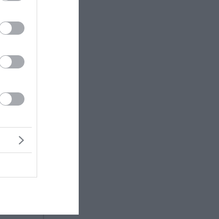
ή τους
! Κανείς
κροτητής
κρισμα.
θρωποι
κάθονται
ς δεν