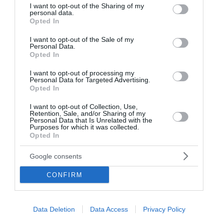
not limited to your visit or usage behaviour. You may click to
I want to opt-out of the Sharing of my
Πρόοδος στις συνομιλίες Ιράν και Ομάν
personal data.
grant or deny consent to Google and its third-party tags to
Opted In
use your data for below specified purposes in below Google
Επεκτείνεται η πρωτοβουλία για φθηνότερα βασικά
consent section.
αγαθά – Πάνω από 900 προϊόντα με μειώσεις τιμών στα
I want to opt-out of the Sale of my
Personal Data.
σούπερ μάρκετ
Opted In
Μποτσουάνα: Ιπποπόταμος καταδίωξε τουριστικό
I want to opt-out of processing my
σκάφος – Το βίντεο που προκαλεί σοκ
Personal Data for Targeted Advertising.
Opted In
Μεγάλη έξοδος των αδειούχων – Χιλιάδες ταξιδιώτες
I want to opt-out of Collection, Use,
εγκαταλείπουν την Αθήνα
Retention, Sale, and/or Sharing of my
Personal Data that Is Unrelated with the
Purposes for which it was collected.
ΟΛΕΣ ΟΙ ΕΙΔΗΣΕΙΣ →
Opted In
διαβάστε ακόμη
Google consents
CONFIRM
Data Deletion
Data Access
Privacy Policy