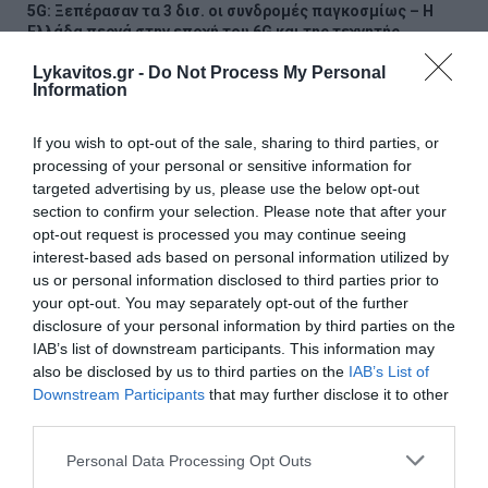
5G: Ξεπέρασαν τα 3 δισ. οι συνδρομές παγκοσμίως – Η
Ελλάδα περνά στην εποχή του 6G και της τεχνητής
νοημοσύνης
Lykavitos.gr -
Do Not Process My Personal
Information
Νέο χωροταξικό για τον τουρισμό: Νέοι κανόνες για
Airbnb, ξενοδοχεία, νησιά και περιοχές Natura
If you wish to opt-out of the sale, sharing to third parties, or
processing of your personal or sensitive information for
«Τουρισμός για Όλους 2026-2027»: Συνεχίζονται οι
targeted advertising by us, please use the below opt-out
αιτήσεις – Ποιοι υποβάλλουν σήμερα
section to confirm your selection. Please note that after your
opt-out request is processed you may continue seeing
Πόρτο Γερμενό: Σε εξέλιξη οι εργασίες αποκατάστασης
interest-based ads based on personal information utilized by
μετά την καταστροφική πυρκαγιά – Αυτοψίες για τις
ζημιές
us or personal information disclosed to third parties prior to
your opt-out. You may separately opt-out of the further
disclosure of your personal information by third parties on the
Υπόθεση Marfin: Την Τρίτη η απολογία της 46χρονης –
«Δεν υπάρχει ταυτοποίηση», υποστηρίζει ο συνήγορός
IAB’s list of downstream participants. This information may
της
also be disclosed by us to third parties on the
IAB’s List of
Downstream Participants
that may further disclose it to other
Χαρδαλιάς: «Καμία ανεμογεννήτρια σε καμένες και
third parties.
αναδασωτέες περιοχές της Αττικής – Καμία ανοχή»
Please note that this website/app uses one or more Google
Personal Data Processing Opt Outs
services and may gather and store information including but
ΗΠΑ: «Κοντά» σε συμφωνία για τα Στενά του Ορμούζ –