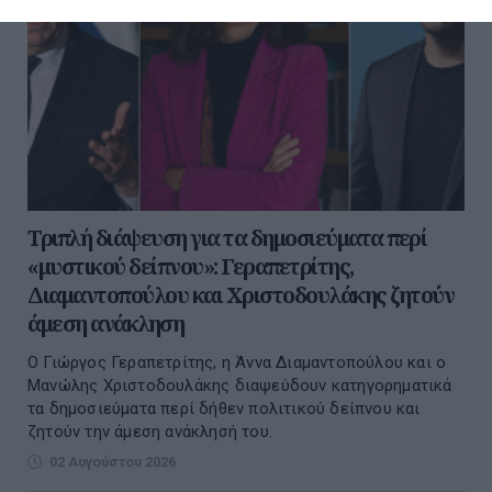
Τριπλή διάψευση για τα δημοσιεύματα περί
«μυστικού δείπνου»: Γεραπετρίτης,
Διαμαντοπούλου και Χριστοδουλάκης ζητούν
άμεση ανάκληση
Ο Γιώργος Γεραπετρίτης, η Άννα Διαμαντοπούλου και ο
Μανώλης Χριστοδουλάκης διαψεύδουν κατηγορηματικά
τα δημοσιεύματα περί δήθεν πολιτικού δείπνου και
ζητούν την άμεση ανάκλησή του.
02 Αυγούστου 2026