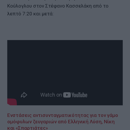
Κούλογλου στον Στέφανο Κασσελάκη από το
λεπτό 7:20 και μετά:
Ενστάσεις αντισυνταγματικότητας για τον γάμο
ομόφυλων ζευγαριών από Ελληνική Λύση, Νίκη
και «Σπαρτιάτες»