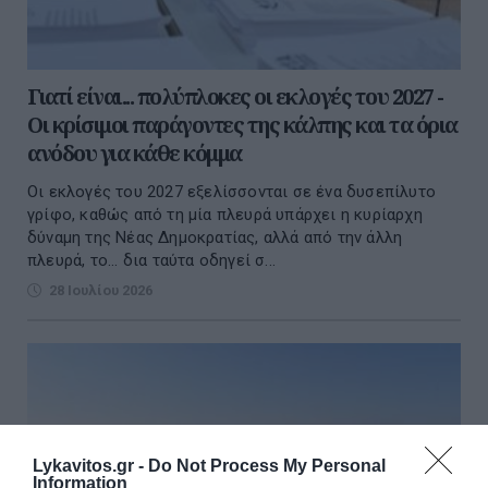
Γιατί είναι... πολύπλοκες οι εκλογές του 2027 -
Οι κρίσιμοι παράγοντες της κάλπης και τα όρια
ανόδου για κάθε κόμμα
Οι εκλογές του 2027 εξελίσσονται σε ένα δυσεπίλυτο
γρίφο, καθώς από τη μία πλευρά υπάρχει η κυρίαρχη
δύναμη της Νέας Δημοκρατίας, αλλά από την άλλη
πλευρά, το... δια ταύτα οδηγεί σ...
28 Ιουλίου 2026
Lykavitos.gr -
Do Not Process My Personal
Information