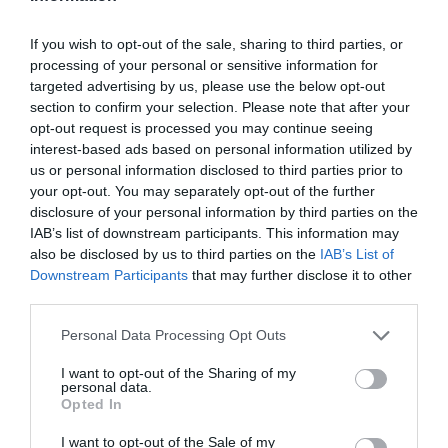
If you wish to opt-out of the sale, sharing to third parties, or
processing of your personal or sensitive information for
targeted advertising by us, please use the below opt-out
section to confirm your selection. Please note that after your
opt-out request is processed you may continue seeing
interest-based ads based on personal information utilized by
Γιατί τα «ήρεμα νερά» με την Τουρκία
us or personal information disclosed to third parties prior to
your opt-out. You may separately opt-out of the further
αποτελούν το ισχυρότερο γεωπολιτικό όπλο
disclosure of your personal information by third parties on the
της Ελλάδας
IAB’s list of downstream participants. This information may
also be disclosed by us to third parties on the
IAB’s List of
Πώς η Ελλάδα ενισχύει τη γεωπολιτική της θέση,
Downstream Participants
that may further disclose it to other
προσελκύει επενδύσεις, αναβαθμίζει την αποτρεπτική
third parties.
της ισχύ και αξιοποιεί την οικονομική διπλωματία για να
διαμορφώσει νέες ισορροπίε...
Please note that this website/app uses one or more Google
Personal Data Processing Opt Outs
services and may gather and store information including but
05 Αυγούστου 2026
not limited to your visit or usage behaviour. You may click to
I want to opt-out of the Sharing of my
personal data.
grant or deny consent to Google and its third-party tags to
Opted In
διαβάστε επίσης
use your data for below specified purposes in below Google
consent section.
I want to opt-out of the Sale of my