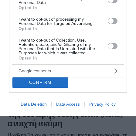
περισσότερες ειδήσεις από το lykavitos.gr
Personal Data.
Opted In
I want to opt-out of processing my
Personal Data for Targeted Advertising.
Opted In
I want to opt-out of Collection, Use,
Retention, Sale, and/or Sharing of my
Personal Data that Is Unrelated with the
Purposes for which it was collected.
Opted In
Google consents
CONFIRM
ΠΑΣΟΚ ή ΕΛ.ΑΣ.; Γιατί η μάχη
Data Deletion
Data Access
Privacy Policy
της δεύτερης θέσης είναι (πολύ)
ανοιχτή ακόμη
Η κάλπη θα κρίνει ποιο κόμμα μπορεί να εκφράσει τη