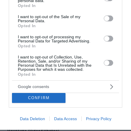
personal data.
grant or deny consent to Google and its third-party tags to
Opted In
use your data for below specified purposes in below Google
consent section.
Ροή ειδήσεων
I want to opt-out of the Sale of my
Personal Data.
Opted In
Εορτολόγιο: Ποιοι γιορτάζουν σήμερα
I want to opt-out of processing my
Το σχέδιο για την προστασία και ανάδειξη του
Personal Data for Targeted Advertising.
Ραμνούντος στο Γραμματικό (Photos)
Opted In
I want to opt-out of Collection, Use,
Γιατί δεν υπήρχαν μικροσκοπικοί δεινόσαυροι;
Retention, Sale, and/or Sharing of my
Personal Data that Is Unrelated with the
Purposes for which it was collected.
Λατινοπούλου: «Η τρομακτική εισβολή στη Θέουτα
Opted In
αναδεικνύει και την ανυπαρξία της Ε.Ε.»
Google consents
Voucher για smartphones: Το ποσό, οι συσκευές, οι
δικαιούχοι και η διαδικασία
CONFIRM
Φωτιά σε Αττική και Βοιωτία: Οι φλόγες απελευθέρωσαν
ενέργεια ίση με έξι βόμβες Χιροσίμα
Data Deletion
Data Access
Privacy Policy
H εντυπωσιακή συλλογή supercars του Κριστιάνο