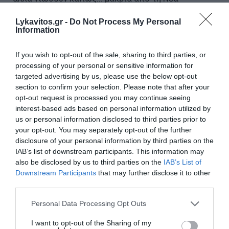
Δημοκρατία!
Lykavitos.gr -
Do Not Process My Personal
Information
«Γαλάζιος» πονοκέφαλος για τον Σαμαρά: Οι
καραμανλικοί κρατούν αποστάσεις
If you wish to opt-out of the sale, sharing to third parties, or
Η υπενθύμιση της εξαπάτησης του λαού από τον
processing of your personal or sensitive information for
Τσίπρα και γιατί το εκλογικό σώμα δεν πρέπει να
targeted advertising by us, please use the below opt-out
«τσιμπήσει» στο... rebranding!
section to confirm your selection. Please note that after your
opt-out request is processed you may continue seeing
Κόντρα Μωραΐτη–Ζαχαριάδη με φόντο τον
interest-based ads based on personal information utilized by
ΣΥΡΙΖΑ και τον Τσίπρα – «Πόλεμος» για τις
us or personal information disclosed to third parties prior to
αποχωρήσεις
your opt-out. You may separately opt-out of the further
disclosure of your personal information by third parties on the
IAB’s list of downstream participants. This information may
also be disclosed by us to third parties on the
IAB’s List of
Ακολουθήστε το Lykavitos.gr
Downstream Participants
that may further disclose it to other
στο Google News
third parties.
και μάθετε πρώτοι όλες τις
Please note that this website/app uses one or more Google
ειδήσεις
Personal Data Processing Opt Outs
services and may gather and store information including but
not limited to your visit or usage behaviour. You may click to
I want to opt-out of the Sharing of my