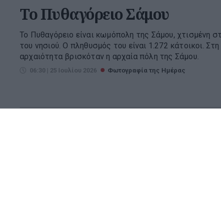
To Πυθαγόρειο Σάμου
Το Πυθαγόρειο είναι κωμόπολη της Σάμου, χτισμένη σ
του νησιού. Ο πληθυσμός του είναι 1.272 κάτοικοι. Στ
αρχαιότητα βρισκόταν η αρχαία πόλη της Σάμου.
06:30 | 25 Ιουλίου 2026
Φωτογραφία της Ημέρας
H παραλία Νας στην Ικαρία
Η Νας βρίσκεται στα βόρεια της Ικαρίας και θεωρείτα
της Ελλάδας. Για αυτό τον λόγο είναι και μοναδική πο
προκειμένου να μπορούν οι τολμηροί λουόμενοι που την
06:30 | 30 Ιουλίου 2026
Φωτογραφία της Ημέρας