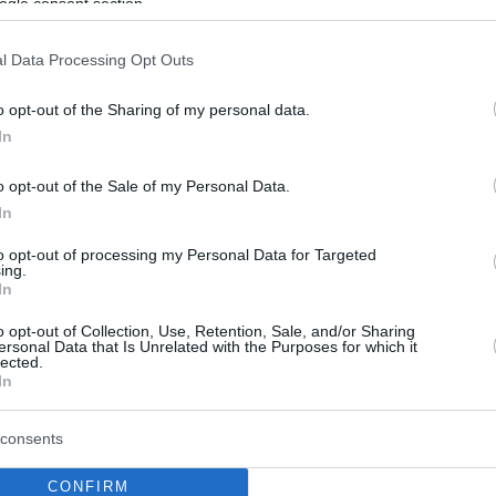
ogle consent section.
l Data Processing Opt Outs
o opt-out of the Sharing of my personal data.
In
o opt-out of the Sale of my Personal Data.
In
to opt-out of processing my Personal Data for Targeted
ing.
In
Σκύρου
H Σκιάθος
o opt-out of Collection, Use, Retention, Sale, and/or Sharing
ersonal Data that Is Unrelated with the Purposes for which it
lected.
ου είναι πρωτεύουσα και
Η Σκιάθος ανήκει στο νησιωτι
In
 οικισμός της Σκύρου και
σύμπλεγμα των Σποράδων και 
 ένα μέρος που παρέμεινε
πληθυσμό 5.802 κατοίκους. Απ
consents
στον χρόνο.
μόλις 2,4 ναυτικά μίλια από τι
του νοτίου Πηλίου και έχει α
του 2026
CONFIRM
τη Σκόπελ...