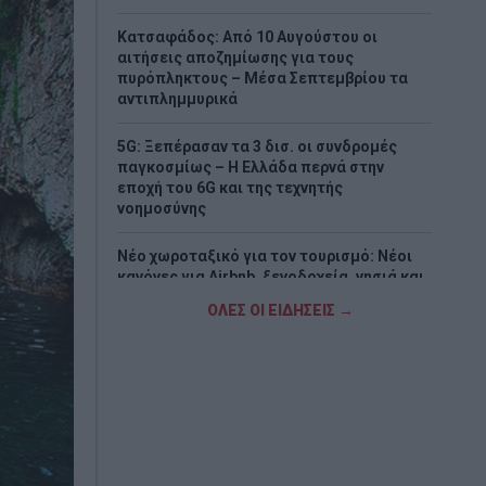
Κατσαφάδος: Από 10 Αυγούστου οι
αιτήσεις αποζημίωσης για τους
πυρόπληκτους – Μέσα Σεπτεμβρίου τα
αντιπλημμυρικά
5G: Ξεπέρασαν τα 3 δισ. οι συνδρομές
παγκοσμίως – Η Ελλάδα περνά στην
εποχή του 6G και της τεχνητής
νοημοσύνης
Νέο χωροταξικό για τον τουρισμό: Νέοι
κανόνες για Airbnb, ξενοδοχεία, νησιά και
περιοχές Natura
ΟΛΕΣ ΟΙ ΕΙΔΗΣΕΙΣ →
«Τουρισμός για Όλους 2026-2027»:
Συνεχίζονται οι αιτήσεις – Ποιοι
υποβάλλουν σήμερα
Πόρτο Γερμενό: Σε εξέλιξη οι εργασίες
αποκατάστασης μετά την καταστροφική
πυρκαγιά – Αυτοψίες για τις ζημιές