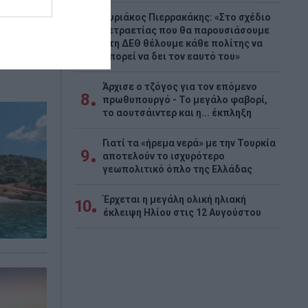
Κυριάκος Πιερρακάκης: «Στο σχέδιο
τετραετίας που θα παρουσιάσουμε
7
στη ΔΕΘ θέλουμε κάθε πολίτης να
μπορεί να δει τον εαυτό του»
Άρχισε ο τζόγος για τον επόμενο
8
πρωθυπουργό - Το μεγάλο φαβορί,
το αουτσάιντερ και η... έκπληξη
Γιατί τα «ήρεμα νερά» με την Τουρκία
9
αποτελούν το ισχυρότερο
γεωπολιτικό όπλο της Ελλάδας
Έρχεται η μεγάλη ολική ηλιακή
10
έκλειψη Ηλίου στις 12 Αυγούστου