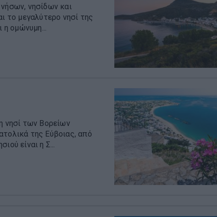
 νήσων, νησίδων και
αι το μεγαλύτερο νησί της
 η ομώνυμη...
ση νησί των Βορείων
ατολικά της Εύβοιας, από
ού είναι η Σ...