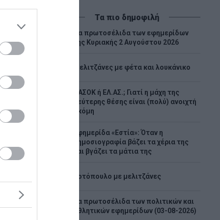
Τα πιο δημοφιλή
Tα πρωτοσέλιδα των εφημερίδων
1
της Κυριακής 2 Αυγούστου 2026
2
Μελιτζάνες με φέτα και λουκάνικο
ΠΑΣΟΚ ή ΕΛ.ΑΣ.; Γιατί η μάχη της
3
δεύτερης θέσης είναι (πολύ) ανοιχτή
ακόμη
Εφημερίδα «Εστία»: Όταν η
4
δημοσιογραφία βάζει τα χέρια της
και βγάζει τα μάτια της
κό
5
έχει
Κοτόπουλο με μελιτζάνες
έχει
ς ακτές
Τα πρωτοσέλιδα των πολιτικών και
6
νατολικά
αθλητικών εφημερίδων (03-08-2026)