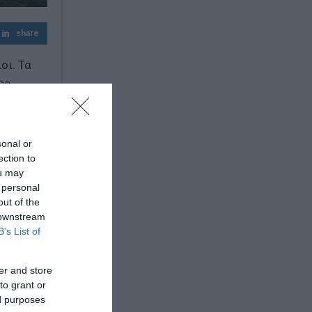
Υπόθεση Marfin: Την Τρίτη η απολογία της
share
46χρονης – «Δεν υπάρχει ταυτοποίηση»,
υποστηρίζει ο συνήγορός της
οι. Τα
Χαρδαλιάς: «Καμία ανεμογεννήτρια σε
ες.
καμένες και αναδασωτέες περιοχές της
Αττικής – Καμία ανοχή»
sonal or
ection to
ou may
 personal
out of the
 downstream
B’s List of
er and store
to grant or
ed purposes