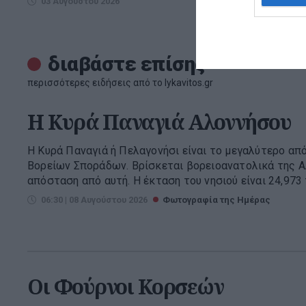
03 Αυγούστου 2026
διαβάστε επίσης
περισσότερες ειδήσεις από το lykavitos.gr
H Κυρά Παναγιά Αλοννήσου
Η Κυρά Παναγιά ή Πελαγονήσι είναι το μεγαλύτερο απ
Βορείων Σποράδων. Βρίσκεται βορειοανατολικά της Α
απόσταση από αυτή. Η έκταση του νησιού είναι 24,973 τ
06:30 | 08 Αυγούστου 2026
Φωτογραφία της Ημέρας
Οι Φούρνοι Κορσεών