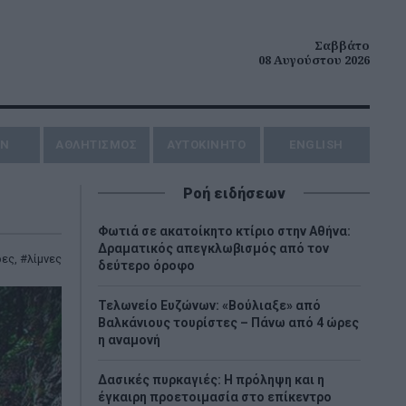
Σαββάτο
08 Αυγούστου 2026
ΗΝ
ΑΘΛΗΤΙΣΜΟΣ
AYTOKINHTO
ENGLISH
Ροή ειδήσεων
Φωτιά σε ακατοίκητο κτίριο στην Αθήνα:
Δραματικός απεγκλωβισμός από τον
ρες
,
λίμνες
δεύτερο όροφο
Τελωνείο Ευζώνων: «Βούλιαξε» από
Βαλκάνιους τουρίστες – Πάνω από 4 ώρες
η αναμονή
Δασικές πυρκαγιές: Η πρόληψη και η
έγκαιρη προετοιμασία στο επίκεντρο