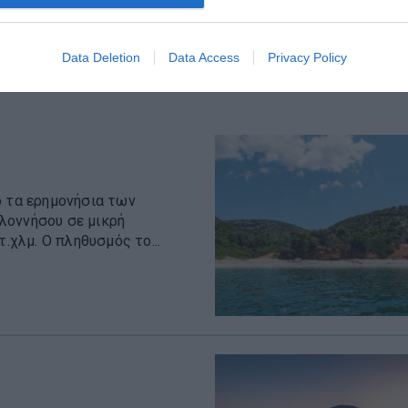
04 Αυγούστου 2026
Data Deletion
Data Access
Privacy Policy
ό τα ερημονήσια των
λοννήσου σε μικρή
.χλμ. Ο πληθυσμός το...