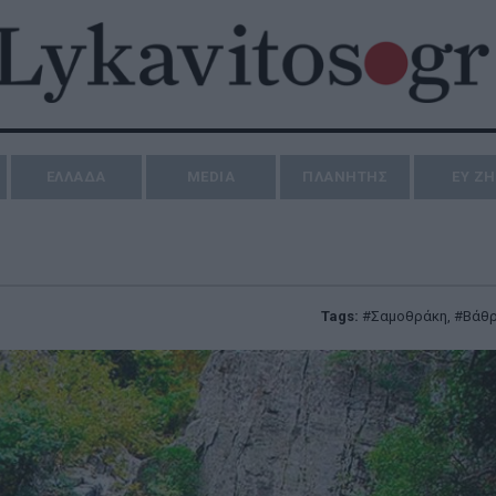
ΕΛΛΑΔΑ
MEDIA
ΠΛΑΝΗΤΗΣ
ΕΥ Ζ
Tags:
Σαμοθράκη
,
Βάθ