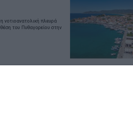
τη νοτιοανατολική πλευρά
η θέση του Πυθαγορείου στην
ι η πιο επικίνδυνη παραλία
υ διαθέτει σχοινί ασφαλείας
...