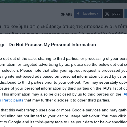
facebook
post
ι το κολύμπι στις «Βάθρες» όπως τις αποκαλούν οι ντόπι
ς και δημιουργούν καταρράκτες και λίμνες ή αλλιώς βάθρ
gr -
Do Not Process My Personal Information
to opt-out of the sale, sharing to third parties, or processing of your per
formation for targeted advertising by us, please use the below opt-out s
r selection. Please note that after your opt-out request is processed y
eing interest-based ads based on personal information utilized by us or
disclosed to third parties prior to your opt-out. You may separately opt-
losure of your personal information by third parties on the IAB’s list of
. This information may also be disclosed by us to third parties on the
IA
ο Lykavitos.gr στο Google News
Participants
that may further disclose it to other third parties.
ώτοι όλες τις ειδήσεις
 that this website/app uses one or more Google services and may gath
including but not limited to your visit or usage behaviour. You may click 
 to Google and its third-party tags to use your data for below specifi