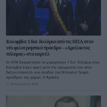
Κολομβία: 1 δισ. δολάρια από τις ΗΠΑ στον
νέο φιλοτραμπικό πρόεδρο – «Αμείλικτος
πόλεμος» στα καρτέλ
Οι ΗΠΑ δεσμεύτηκαν να χορηγήσουν 1 δισ. δολάρια στην
Κολομβία λίγες ώρες μετά την ορκωμοσία του νέου
δεξιού λαϊκιστή -και οπαδού του Ντόναλντ Τραμπ-
προέδρου της χώρας. Ο Αμπελά...
09 Αυγούστου 2026