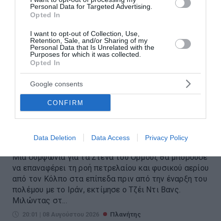
Personal Data for Targeted Advertising.
Opted In
I want to opt-out of Collection, Use,
Retention, Sale, and/or Sharing of my
Personal Data that Is Unrelated with the
Purposes for which it was collected.
Opted In
Google consents
Βανς: «Η Συμφωνία για το
Ορμούζ θα μπορούσε να
CONFIRM
επαναφέρει τη ροή πετρελαίου
στα προπολεμικά επίπεδα»
Data Deletion
Data Access
Privacy Policy
Μια συμφωνία για τα Στενά του Ορμούζ θα μπορούσε
να επαναφέρει τη ροή πετρελαίου και φυσικού αερίου
από τον Κόλπο στα επίπεδα πριν από την έναρξη του
πολέμου με το Ιράν, εκτίμησε ο Τζέι Ντι Βανς.
Μιλώντας στ...
20:01 | 08 Αυγούστου 2026
Πλανήτης