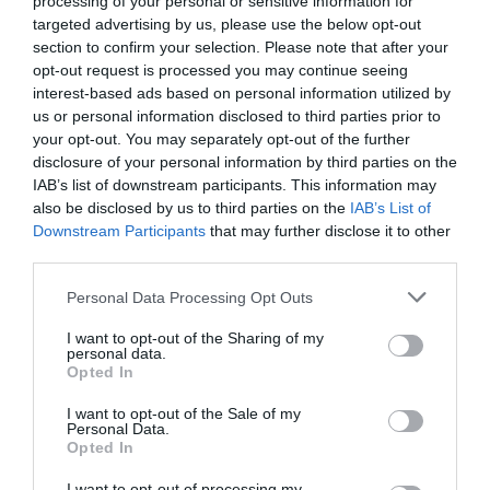
processing of your personal or sensitive information for
targeted advertising by us, please use the below opt-out
section to confirm your selection. Please note that after your
opt-out request is processed you may continue seeing
Σκληραίνει η κόντρα Ιταλίας –
interest-based ads based on personal information utilized by
Ισπανίας για τη Συνθήκη Σένγκεν
us or personal information disclosed to third parties prior to
your opt-out. You may separately opt-out of the further
disclosure of your personal information by third parties on the
Σκληρή ήταν η απάντηση της Κυβέρνησης της
IAB’s list of downstream participants. This information may
Τζόρτζια Μελόνι στο αίτημα της Ισπανίας για άμεση
also be disclosed by us to third parties on the
IAB’s List of
αποκατάσταση της πλήρους εφαρμογής της
Downstream Participants
that may further disclose it to other
Συνθήκης Σένγκεν μεταξύ των δύο χωρών. Η Ιταλία
third parties.
ξεκαθαρίζει ότι δεν προτίθετ...
Please note that this website/app uses one or more Google
Personal Data Processing Opt Outs
21:05 | 07 Αυγούστου 2026
Πλανήτης
services and may gather and store information including but
not limited to your visit or usage behaviour. You may click to
I want to opt-out of the Sharing of my
personal data.
grant or deny consent to Google and its third-party tags to
Opted In
use your data for below specified purposes in below Google
consent section.
I want to opt-out of the Sale of my
Personal Data.
Opted In
I want to opt-out of processing my