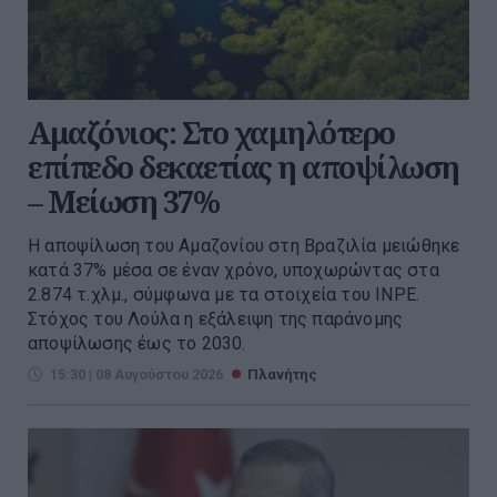
Αμαζόνιος: Στο χαμηλότερο
επίπεδο δεκαετίας η αποψίλωση
– Μείωση 37%
Η αποψίλωση του Αμαζονίου στη Βραζιλία μειώθηκε
κατά 37% μέσα σε έναν χρόνο, υποχωρώντας στα
2.874 τ.χλμ., σύμφωνα με τα στοιχεία του INPE.
Στόχος του Λούλα η εξάλειψη της παράνομης
αποψίλωσης έως το 2030.
15:30 | 08 Αυγούστου 2026
Πλανήτης