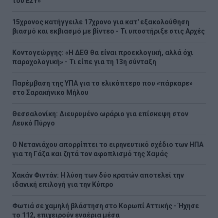
του ΕΣΥ»
15χρονος κατήγγειλε 17χρονο για κατ' εξακολούθηση
βιασμό και εκβιασμό με βίντεο - Τι υποστήριξε στις Αρχές
Κοντογεώργης: «Η ΔΕΘ θα είναι προεκλογική, αλλά όχι
παροχολογική» - Τι είπε για τη 13η σύνταξη
Παρέμβαση της ΥΠΑ για το ελικόπτερο που «πάρκαρε»
στο Σαρακήνικο Μήλου
Θεσσαλονίκη: Διευρυμένο ωράριο για επίσκεψη στον
Λευκό Πύργο
Ο Νετανιάχου απορρίπτει το ειρηνευτικό σχέδιο των ΗΠΑ
για τη Γάζα και ζητά τον αφοπλισμό της Χαμάς
Χακάν Φιντάν: Η λύση των δύο κρατών αποτελεί την
ιδανική επιλογή για την Κύπρο
Φωτιά σε χαμηλή βλάστηση στο Κορωπί Αττικής - Ήχησε
το 112, επιχειρούν εναέρια μέσα