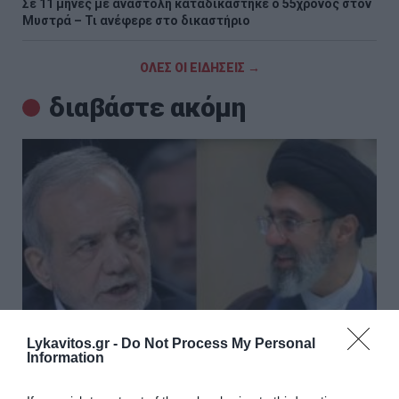
Σε 11 μήνες με αναστολή καταδικάστηκε ο 55χρονος στον
Μυστρά – Τι ανέφερε στο δικαστήριο
ΟΛΕΣ ΟΙ ΕΙΔΗΣΕΙΣ →
διαβάστε ακόμη
Lykavitos.gr -
Do Not Process My Personal
Information