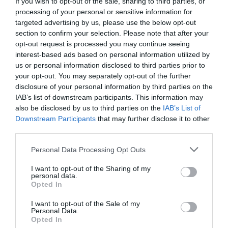
If you wish to opt-out of the sale, sharing to third parties, or
Η μυστική συνάντηση του Πεζεσκιάν με τον
processing of your personal or sensitive information for
Χαμενεΐ στο πίσω μέρος αυτοκινήτου με φιμέ
targeted advertising by us, please use the below opt-out
τζάμια
section to confirm your selection. Please note that after your
opt-out request is processed you may continue seeing
Μυστική συνάντηση πραγματοποίησαν ο Πρόεδρος του
interest-based ads based on personal information utilized by
Ιράν, Μασούντ Πεζεσκιάν, και ο νέος ανώτατος ηγέτης
us or personal information disclosed to third parties prior to
της Ισλαμικής Δημοκρατίας, Μοτζταμπά Χαμενεΐ. Η
your opt-out. You may separately opt-out of the further
συνάντηση έγινε σε αυτοκίνητο μ...
disclosure of your personal information by third parties on the
IAB’s list of downstream participants. This information may
06 Αυγούστου 2026
also be disclosed by us to third parties on the
IAB’s List of
Downstream Participants
that may further disclose it to other
third parties.
Please note that this website/app uses one or more Google
Personal Data Processing Opt Outs
services and may gather and store information including but
not limited to your visit or usage behaviour. You may click to
I want to opt-out of the Sharing of my
personal data.
grant or deny consent to Google and its third-party tags to
Opted In
use your data for below specified purposes in below Google
consent section.
I want to opt-out of the Sale of my
Personal Data.
Opted In