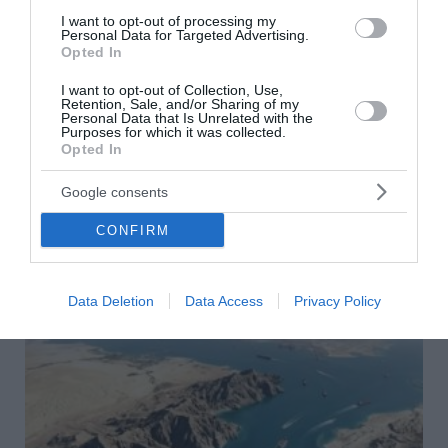
I want to opt-out of processing my
Personal Data for Targeted Advertising.
Opted In
I want to opt-out of Collection, Use,
Greek Mafia: Συνελήφθη στη Γερμανία
Retention, Sale, and/or Sharing of my
Personal Data that Is Unrelated with the
βασικός εκτελεστής της ομάδας του «Έντικ»
Purposes for which it was collected.
Opted In
Στη Γερμανία συνελήφθη 31χρονος φερόμενος ως
βασικός εκτελεστής της εγκληματικής οργάνωσης του
Google consents
«Έντικ», που κατηγορείται για δολοφονίες και άλλες
εγκληματικές πράξεις.
CONFIRM
07 Αυγούστου 2026
Data Deletion
Data Access
Privacy Policy