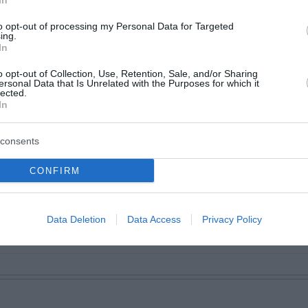
In
στρατιωτικό πλεονέκτημα του Ισραήλ, την παρουσία των
νική αποτροπής». Οι Αμερικανοί νομοθέτες ζητούν επίση
to opt-out of processing my Personal Data for Targeted
ing.
 με τις προοπτικές μιας τέτοιας μεταφοράς και τις επ
In
o opt-out of Collection, Use, Retention, Sale, and/or Sharing
ersonal Data that Is Unrelated with the Purposes for which it
 Είναι «τεράστιος loser»
lected.
In
 - Θετική η Ρωσία σε ειρηνευτικές προτάσεις
υ Πάπα Φραγκίσκου - Το 9μερο πένθος και το τελετουργι
consents
CONFIRM
ο Lykavitos.gr στο Google News
Data Deletion
Data Access
Privacy Policy
ώτοι όλες τις ειδήσεις