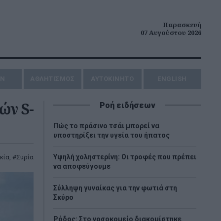
Παρασκευή
07 Αυγούστου 2026
ΗΝ
ΑΘΛΗΤΙΣΜΟΣ
AYTOKINHTO
ENGLISH
ών S-
Ροή ειδήσεων
Πώς το πράσινο τσάι μπορεί να
υποστηρίξει την υγεία του ήπατος
Υψηλή χοληστερίνη: Οι τροφές που πρέπει
κία
,
Συρία
να αποφεύγουμε
Σύλληψη γυναίκας για την φωτιά στη
Σκύρο
Ρόδος: Στο νοσοκομείο διακομίστηκε