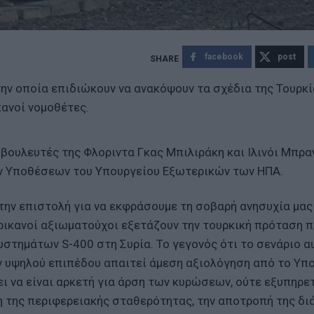
facebook
post
την οποία επιδιώκουν να ανακόψουν τα σχέδια της Τουρκί
κανοί νομοθέτες.
 βουλευτές της Φλοριντα Γκας Μπιλιράκη και Ιλινόι Μπρα
ών Υποθέσεων του Υπουργείου Εξωτερικών των ΗΠΑ.
ην επιστολή για να εκφράσουμε τη σοβαρή ανησυχία μας
ικανοί αξιωματούχοι εξετάζουν την τουρκική πρόταση π
τημάτων S-400 στη Συρία. Το γεγονός ότι το σενάριο α
 υψηλού επιπέδου απαιτεί άμεση αξιολόγηση από το Υπ
ι να είναι αρκετή για άρση των κυρώσεων, ούτε εξυπηρετ
 της περιφερειακής σταθερότητας, την αποτροπή της δ