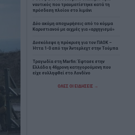
ναυτικός που τραυματίστηκε κατά τη
πρόσδεση πλοίου στο λιμάνι
Δύο ακόμη αποχωρήσεις από το κόμμα
Καρυστιανού με αιχμές για «αρχηγισμό»
Δυσκόλεψε η πρόκριση για τον ΠΑΟΚ –
Ήττα 1-0 από την Άντερλεχτ στην Τούμπα
Τραγωδία στη Marfin: Έφτασε στην
Ελλάδα η 46χρονη κατηγορούμενη που
είχε συλληφθεί στο Λονδίνο
Τζόκερ: Η κλήρωση της Πέμπτης - Οι
ΟΛΕΣ ΟΙ ΕΙΔΗΣΕΙΣ →
τυχεροί αριθμοί
Πέθανε το λευκό κουτάβι που είχε γίνει
μέλος αγέλης λύκων
Τεχεράνη: Πιθανός ο αποκλεισμός των
Στενών του Ορμούζ για «εχθρικά» πλοία –