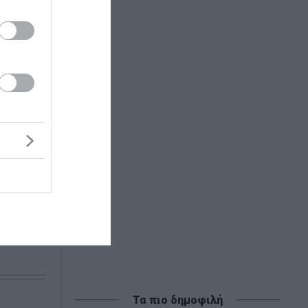
ς την
ιπτώσεις
κό της
Τα πιο δημοφιλή