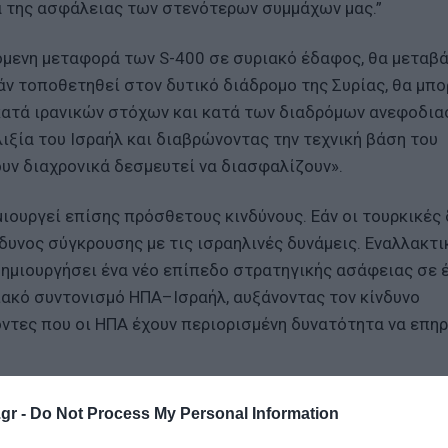
 της ασφάλειας των στενότερων συμμάχων μας.”
μενη μεταφορά των S-400 σε συριακό έδαφος, θα μεταβά
άν τοποθετηθεί στον δυτικό διάδρομο της Συρίας, θα μπ
 κατά ιρανικών στόχων και κατά των διαδρόμων ανεφοδια
ιξία του Ισραήλ και διαβρώνοντας την τεχνική βάση του
ουν διαχρονικά δεσμευτεί να διασφαλίζουν».
ιουργεί επίσης πρόσθετους κινδύνους. Εάν οι τουρκικές
δυνος σύγκρουσης με τις ισραηλινές δυνάμεις. Εναλλακτικ
δημιουργήσει ένα νέο επίπεδο στρατηγικής ασάφειας σε 
ιακό συντονισμό ΗΠΑ–Ισραήλ, αυξάνοντας τον κίνδυνο
ντες που οι ΗΠΑ έχουν περιορισμένη δυνατότητα να επη
Οϊκού Συμμάχου και Μείζονος Στρατηγικού Εταίρου κωδι
gr -
Do Not Process My Personal Information
ι, κατ’ ελάχιστον, ότι οι αποφάσεις των ΗΠΑ δεν υπονομ