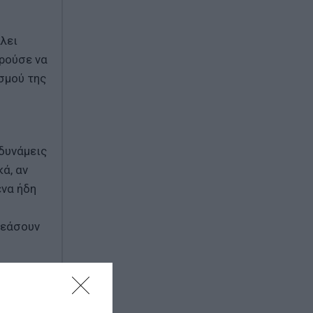
λει
ορούσε να
σμού της
 δυνάμεις
ά, αν
ένα ήδη
ρεάσουν
κοποιεί
εύουν