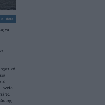
Σκέψεις για επιβολή προστίμων έως 20%
του φορτίου
share
ας να
ντ
 σχετικά
ερί
υτό
ουργείο
εί τα
ιάδοσης