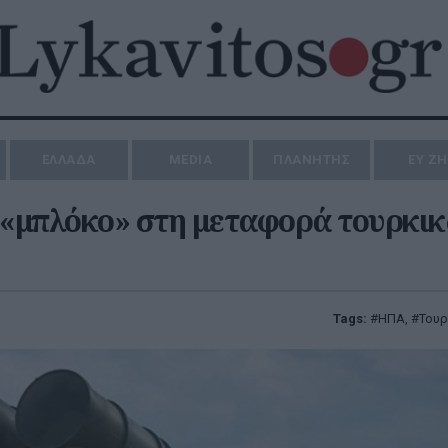
ΕΛΛΑΔΑ
MEDIA
ΠΛΑΝΗΤΗΣ
ΕΥ Ζ
 «μπλόκο» στη μεταφορά τουρκικ
Tags:
ΗΠΑ
,
Τουρ