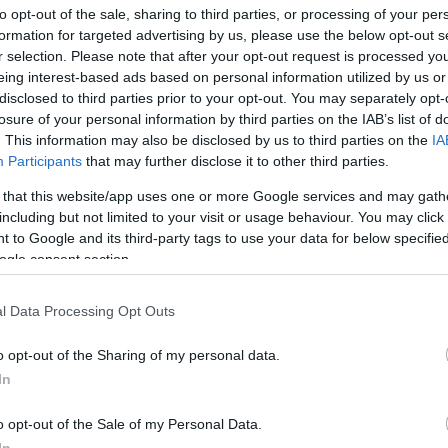
συστήματος μακράς εμβέλειας στη Συρία θα είχε ακριβώς
to opt-out of the sale, sharing to third parties, or processing of your per
formation for targeted advertising by us, please use the below opt-out s
r selection. Please note that after your opt-out request is processed y
eing interest-based ads based on personal information utilized by us or
ορούσε να συμβάλει στην επίλυση του προβλήματος των κ
disclosed to third parties prior to your opt-out. You may separately opt-
η. Το παράρτημα 231 του CAATSA απαιτεί την επιβολή κ
losure of your personal information by third parties on the IAB’s list of
κό τομέα. Οι κυρώσεις ενεργοποιήθηκαν λόγω της απόκτ
. This information may also be disclosed by us to third parties on the
IA
Participants
that may further disclose it to other third parties.
ίσκεται. Η μετεγκατάστασή του δεν αναιρεί το νομικό 
άμωνε τον νόμο και θα δημιουργούσε προηγούμενο ύπαρξ
 that this website/app uses one or more Google services and may gath
including but not limited to your visit or usage behaviour. You may click 
 to Google and its third-party tags to use your data for below specifi
ogle consent section.
είθειας της Άγκυρας μέσω μιας τέτοιας ανοχής θα εξέπ
πολιτικής ερμηνείας. Η αξιοπιστία του CAATSA, όπως και
l Data Processing Opt Outs
σραήλ, βασίζεται στη συνέπεια.
o opt-out of the Sharing of my personal data.
ική κυρώσεων, διαδραματίζει κρίσιμο ρόλο στον τρόπο με
In
ρίνεται στις μεταβαλλόμενες στρατιωτικές πραγματικότη
o opt-out of the Sale of my Personal Data.
 για το πώς η τοποθέτηση των S-400 στη Συρία-υπό