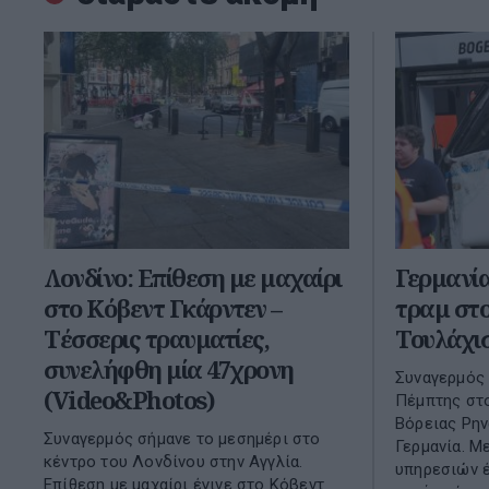
Λονδίνο: Επίθεση με μαχαίρι
Γερμανία
στο Κόβεντ Γκάρντεν –
τραμ στο
Τέσσερις τραυματίες,
Τουλάχισ
συνελήφθη μία 47χρονη
Συναγερμός 
(Video&Photos)
Πέμπτης στο
Βόρειας Ρην
Συναγερμός σήμανε το μεσημέρι στο
Γερμανία. Μ
κέντρο του Λονδίνου στην Αγγλία.
υπηρεσιών έ
Επίθεση με μαχαίρι έγινε στο Κόβεντ