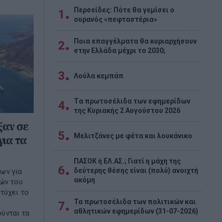
Περσείδες: Πότε θα γεμίσει ο
1
ουρανός «πεφταστέρια»
Ποια επαγγέλματα θα κυριαρχήσουν
2
στην Ελλάδα μέχρι το 2030;
3
Λούλα κεμπάπ
Tα πρωτοσέλιδα των εφημερίδων
4
της Κυριακής 2 Αυγούστου 2026
ξαν σε
5
Μελιτζάνες με φέτα και λουκάνικο
για τα
ΠΑΣΟΚ ή ΕΛ.ΑΣ.; Γιατί η μάχη της
6
δεύτερης θέσης είναι (πολύ) ανοιχτή
ων για
ακόμη
νών του
τύχει το
Τα πρωτοσέλιδα των πολιτικών και
7
αθλητικών εφημερίδων (31-07-2026)
ύνται τα