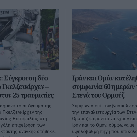
: Σύγκρουση δύο
Ιράν και Ομάν κατέλη
 Γκελζενκίρχεν –
συμφωνία 60 ημερών 
τον 25 τραυματίες
Στενά του Ορμούζ
σήμανε το απόγευμα της
Συμφωνία επί των βασικών όρ
 Γκελζενκίρχεν της
την επαναλειτουργία των Στε
ανίας-Βεστφαλίας στη
Ορμούζ φέρονται να έχουν επι
εγάλη επιχείρηση των
Ιράν και το Ομάν, σύμφωνα με
κτακτης ανάγκης στήθηκε,
υψηλόβαθμη πηγή που επικαλο