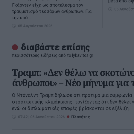
μετά από σφο
Γκάρντεν είχε ως αποτέλεσμα τον
06 Αυγούσ
τραυματισμό τεσσάρων ανθρώπων. Για
την υπό...
05 Αυγούστου 2026
διαβάστε επίσης
περισσότερες ειδήσεις από το lykavitos.gr
Τραμπ: «Δεν θέλω να σκοτών
άνθρωποι» – Νέο μήνυμα για τ
Ο Ντόναλντ Τραμπ δήλωσε ότι προτιμά μια συμφωνία μ
στρατιωτικής κλιμάκωσης, τονίζοντας ότι δεν θέλει ν
ενώ οι διπλωματικές επαφές βρίσκονται σε εξέλιξη.
07:42 | 06 Αυγούστου 2026
Πλανήτης