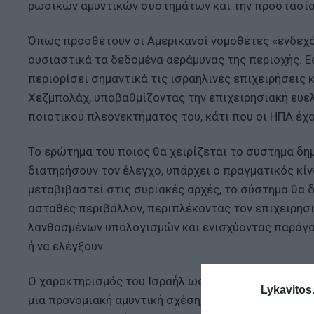
ρωσικών αμυντικών συστημάτων και την προστασία
Όπως προσθέτουν οι Αμερικανοί νομοθέτες «ενδεχό
ουσιαστικά τα δεδομένα αεράμυνας της περιοχής. Ε
περιορίσει σημαντικά τις ισραηλινές επιχειρήσεις
Χεζμπολάχ, υποβαθμίζοντας την επιχειρησιακή ευελ
ποιοτικού πλεονεκτήματος του, κάτι που οι ΗΠΑ έχ
Το ερώτημα του ποιος θα χειρίζεται το σύστημα δημ
διατηρήσουν τον έλεγχο, υπάρχει ο πραγματικός κίν
μεταβιβαστεί στις συριακές αρχές, το σύστημα θα 
ασταθές περιβάλλον, περιπλέκοντας τον επιχειρησ
λανθασμένων υπολογισμών και ενισχύοντας παράγο
ή να ελέγξουν.
Ο χαρακτηρισμός του Ισραήλ ως Σημαντικού Μη-ΝΑΤ
Lykavitos.
μια προνομιακή αμυντική σχέση, η οποία προϋποθέτε