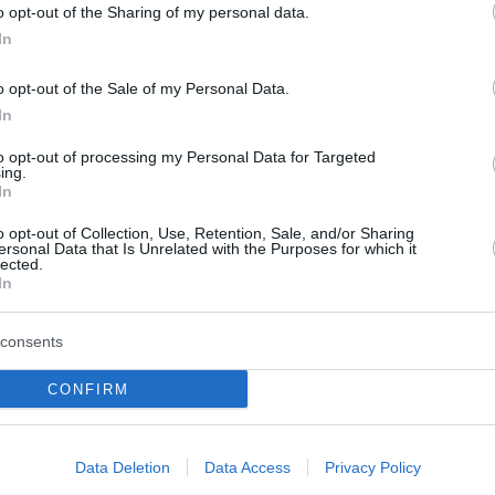
o opt-out of the Sharing of my personal data.
In
o opt-out of the Sale of my Personal Data.
In
to opt-out of processing my Personal Data for Targeted
ing.
In
αρολίνα: Τρεις
Ινδία: 12 τραυματίες 
o opt-out of Collection, Use, Retention, Sale, and/or Sharing
αι ένας τραυματίας
σφοδρές αναταράξεις
ersonal Data that Is Unrelated with the Purposes for which it
lected.
ό πυροβολισμούς
πτήση της Air India –
In
Επιβάτες χτύπησαν σ
σήμανε στην οδό Brooks
οροφή του αεροσκάφ
consents
ospect Hills της Βόρειας
καθώς τουλάχιστον τρία
Στιγμές τρόμου έζησαν οι επι
CONFIRM
ν τη ζωή τους και ένα
πτήσης της Air India από το Π
ατίστηκε μετά από
Ταϊλάνδης προς το Νέο Δελχί,
ύς....
αεροσκάφος βρέθηκε αντιμέτ
Data Deletion
Data Access
Privacy Policy
του 2026
ισχυρές αναταράξεις, με αποτ