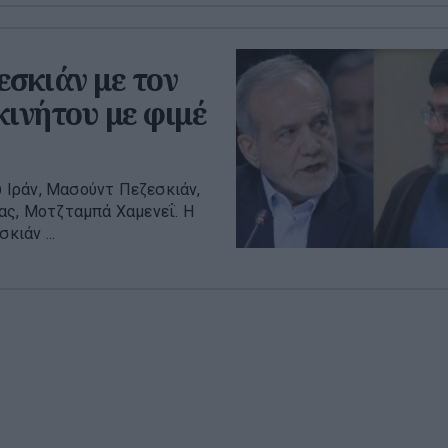
εσκιάν με τον
κινήτου με φιμέ
 Ιράν, Μασούντ Πεζεσκιάν,
ας, Μοτζταμπά Χαμενεΐ. Η
κιάν ...