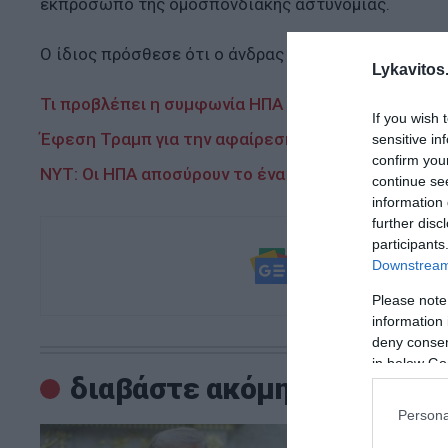
εκπρόσωπο της ομοσπονδιακής αστυνομίας.
Ο ίδιος πρόσθεσε ότι ο άνδρας πιθανότατα απλώς ε
Lykavitos.
Τι προβλέπει η συμφωνία ΗΠΑ και Ιράν που ανακοί
If you wish 
Έφεση Τραμπ για την αφαίρεση του ονόματός του 
sensitive in
confirm you
NYT: Οι ΗΠΑ αποσύρουν το ένα τρίτο των μαχητι
continue se
information 
further disc
participants
Ακολουθήστε τ
Downstream 
και μάθετε πρ
Please note
information 
deny consent
in below Go
διαβάστε ακόμη
Persona