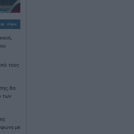
Άνοιξε η πλατφόρμα myBusinessSupport
για τον πρώτο κύκλο του ειδικού
σχήματος στήριξης των επιχειρήσεων της
Σαμοθράκης
share
κευή,
ου.
από τους
σης, θα
ό των
της
μφωνα με