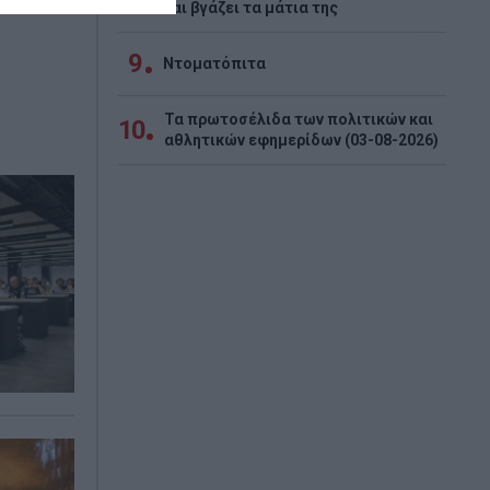
και βγάζει τα μάτια της
9
Ντοματόπιτα
Τα πρωτοσέλιδα των πολιτικών και
10
αθλητικών εφημερίδων (03-08-2026)