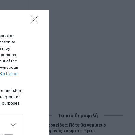
sonal or
ection to
ou may
 personal
out of the
 downstream
B’s List of
er and store
to grant or
ed purposes
Τα πιο δημοφιλή
Περσείδες: Πότε θα γεμίσει ο
1
ουρανός «πεφταστέρια»