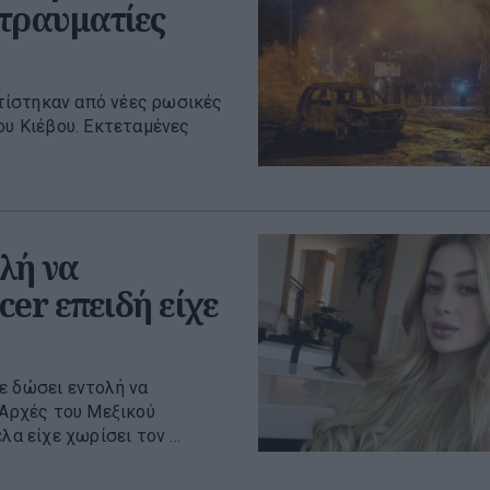
 τραυματίες
τίστηκαν από νέες ρωσικές
ου Κιέβου. Εκτεταμένες
λή να
er επειδή είχε
ε δώσει εντολή να
 Αρχές του Μεξικού
α είχε χωρίσει τον ...