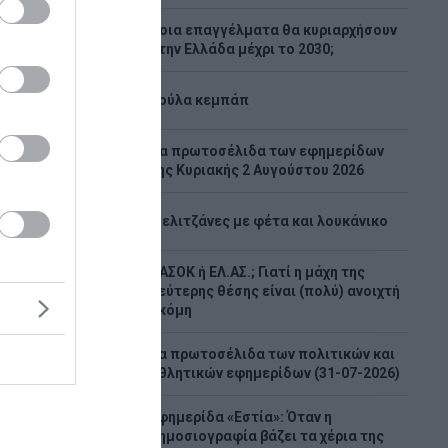
Ποια επαγγέλματα θα κυριαρχήσουν
2
στην Ελλάδα μέχρι το 2030;
3
Λούλα κεμπάπ
Tα πρωτοσέλιδα των εφημερίδων
4
της Κυριακής 2 Αυγούστου 2026
από
5
Μελιτζάνες με φέτα και λουκάνικο
 σε
ΠΑΣΟΚ ή ΕΛ.ΑΣ.; Γιατί η μάχη της
την
6
δεύτερης θέσης είναι (πολύ) ανοιχτή
ους
ακόμη
βάτες
Τα πρωτοσέλιδα των πολιτικών και
7
ουκέτ της
αθλητικών εφημερίδων (31-07-2026)
 όταν το
ωπο με
Εφημερίδα «Εστία»: Όταν η
8
έλεσμα
δημοσιογραφία βάζει τα χέρια της