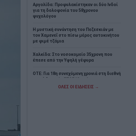
Αργολίδα: Προφυλακίστηκαν οι δύο Ινδοί
για τη δολοφονία του 58χρονου
ψυχολόγου
Η μυστική συνάντηση του Πεζεσκιάν με
τον Χαμενεΐ στο πίσω μέρος αυτοκινήτου
με φιμέ τζάμια
Χαλκίδα: Στο νοσοκομείο 35χρονη που
έπεσε από την Υψηλή γέφυρα
ΟΤΕ: Για 18η συνεχόμενη χρονιά στη διεθνή
σειρά δεικτών FTSE4Good
ΟΛΕΣ ΟΙ ΕΙΔΗΣΕΙΣ →
Δολοφονία στην Κυψέλη: Τι αποκάλυψε
στις Αρχές η σύζυγος του Αφγανού –
«Τότε άρχισα να τον υποψιάζομαι»
CrediaBank: Υψηλοί ρυθμοί ανάπτυξης και
νέα ρεκόρ επιδόσεων στο εξάμηνο