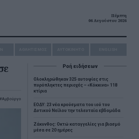
Πέμπτη
06 Αυγούστου 2026
ΗΝ
ΑΘΛΗΤΙΣΜΟΣ
AYTOKINHTO
ENGLISH
σε
Ροή ειδήσεων
Ολοκληρώθηκαν 325 αυτοψίες στις
πυρόπληκτες περιοχές – «Κόκκινα» 118
κτίρια
Αμβούργο
ΕΟΔΥ: 23 νέα κρούσματα του ιού του
Δυτικού Νείλου την τελευταία εβδομάδα
Ζάκυνθος: Οκτώ καταγγελίες για βιασμό
μέσα σε 20 ημέρες