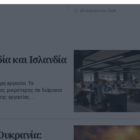
να...
05 Αυγούστου 2026
ία και Ισλανδία
ρη εργασία. Τα
ιας μικρότερης σε διάρκεια
ς εργασίας. ...
 Ουκρανία: