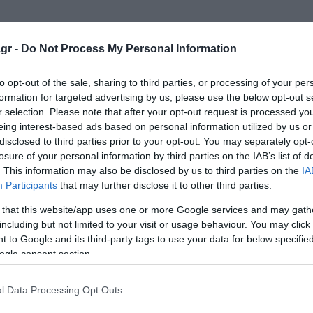
ίχε χάσει τον προσανατολισμό του.
gr -
Do Not Process My Personal Information
νωσε ο Τραμπ - Τα 14 σημεία του προσχεδίου
to opt-out of the sale, sharing to third parties, or processing of your per
από το Κέντρο Κένεντι
formation for targeted advertising by us, please use the below opt-out s
r selection. Please note that after your opt-out request is processed y
κών αεροσκαφών που παρέχουν στο ΝΑΤΟ
eing interest-based ads based on personal information utilized by us or
disclosed to third parties prior to your opt-out. You may separately opt-
losure of your personal information by third parties on the IAB’s list of
. This information may also be disclosed by us to third parties on the
IA
ο Lykavitos.gr στο Google News
Participants
that may further disclose it to other third parties.
ώτοι όλες τις ειδήσεις
 that this website/app uses one or more Google services and may gath
including but not limited to your visit or usage behaviour. You may click 
 to Google and its third-party tags to use your data for below specifi
ogle consent section.
l Data Processing Opt Outs