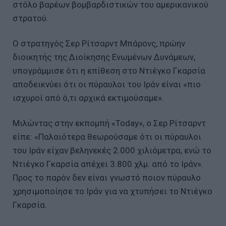
στόλο βαρέων βομβαρδιστικών του αμερικανικού
στρατού.
Ο στρατηγός Σερ Ρίτσαρντ Μπάρονς, πρώην
διοικητής της Διοίκησης Ενωμένων Δυνάμεων,
υπογράμμισε ότι η επίθεση στο Ντιέγκο Γκαρσία
αποδεικνύει ότι οι πύραυλοι του Ιράν είναι «πιο
ισχυροί από ό,τι αρχικά εκτιμούσαμε».
Μιλώντας στην εκπομπή «Today», ο Σερ Ρίτσαρντ
είπε: «Παλαιότερα θεωρούσαμε ότι οι πύραυλοι
του Ιράν είχαν βεληνεκές 2.000 χιλιόμετρα, ενώ το
Ντιέγκο Γκαρσία απέχει 3.800 χλμ. από το Ιράν».
Προς το παρόν δεν είναι γνωστό ποιον πύραυλο
χρησιμοποίησε το Ιράν για να χτυπήσει το Ντιέγκο
Γκαρσία.