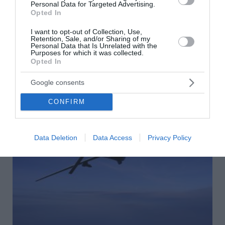
περιφέρεια του Κιέβου
Personal Data for Targeted Advertising.
Opted In
Τουλάχιστον 15 άνθρωποι σκοτώθηκαν και 27
I want to opt-out of Collection, Use,
τραυματίστηκαν από νέες ρωσικές επιθέσεις με
Retention, Sale, and/or Sharing of my
πυραύλους και drones στην περιφέρεια του Κιέβου.
Personal Data that Is Unrelated with the
Purposes for which it was collected.
Εκτεταμένες καταστροφές σε κατοικίες και υπο...
Opted In
05 Αυγούστου 2026
Google consents
CONFIRM
Data Deletion
Data Access
Privacy Policy