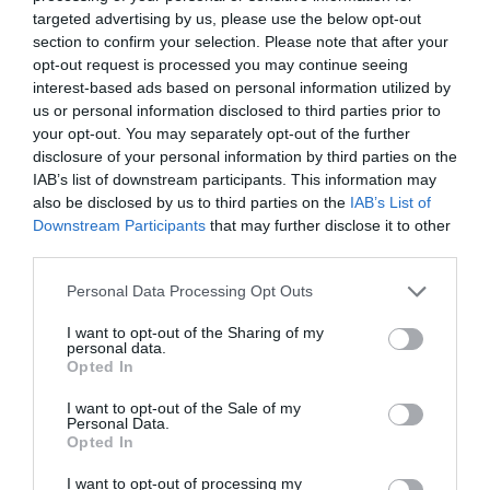
ΟΛΕΣ ΟΙ ΕΙΔΗΣΕΙΣ →
targeted advertising by us, please use the below opt-out
section to confirm your selection. Please note that after your
διαβάστε ακόμη
opt-out request is processed you may continue seeing
interest-based ads based on personal information utilized by
us or personal information disclosed to third parties prior to
your opt-out. You may separately opt-out of the further
disclosure of your personal information by third parties on the
IAB’s list of downstream participants. This information may
also be disclosed by us to third parties on the
IAB’s List of
Downstream Participants
that may further disclose it to other
third parties.
Please note that this website/app uses one or more Google
Personal Data Processing Opt Outs
services and may gather and store information including but
not limited to your visit or usage behaviour. You may click to
I want to opt-out of the Sharing of my
personal data.
grant or deny consent to Google and its third-party tags to
Opted In
use your data for below specified purposes in below Google
consent section.
I want to opt-out of the Sale of my
Personal Data.
Νέες ρωσικές επιθέσεις στην Ουκρανία:
Opted In
Τουλάχιστον 15 νεκροί και 27 τραυματίες στην
I want to opt-out of processing my