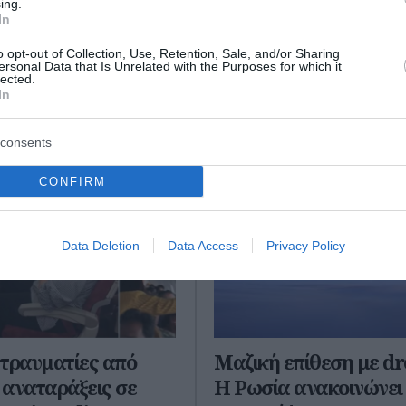
ο Lykavitos.gr στο Google News
ing.
In
ώτοι όλες τις ειδήσεις
o opt-out of Collection, Use, Retention, Sale, and/or Sharing
ersonal Data that Is Unrelated with the Purposes for which it
lected.
In
consents
CONFIRM
Data Deletion
Data Access
Privacy Policy
2 τραυματίες από
Μαζική επίθεση με dr
αναταράξεις σε
Η Ρωσία ανακοινώνει 