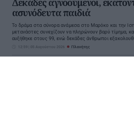
Δεκάδες αγνοούμενοι, εκατον
ασυνόδευτα παιδιά
Το δράμα στα σύνορα ανάμεσα στο Μαρόκο και την Ισπα
μετανάστες συνεχίζουν να πληρώνουν βαρύ τίμημα, κ
αυξήθηκε στους 99, ενώ δεκάδες άνθρωποι εξακολουθού
12:59 | 05 Αυγούστου 2026
Πλανήτης
Νέες ρωσικές επιθέσεις στην
Τουλάχιστον 15 νεκροί και 27
στην περιφέρεια του Κιέβου
Τουλάχιστον 15 άνθρωποι σκοτώθηκαν και 27 τραυμα
επιθέσεις με πυραύλους και drones στην περιφέρεια τ
καταστροφές σε κατοικίες και υποδομές.
08:19 | 05 Αυγούστου 2026
Πλανήτης