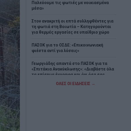
Παλεύουμε τις φωτιές με νοικιασμένα
μέσα»
Στον ανακριτή οι επτά συλληφθέντες για
τη φωτιά στη Βοιωτία – Κατηγορούνται
για θερμές εργασίες σε υπαίθριο χώρο
ΠΑΣΟΚ για το ΟΣΔΕ: «Επικοινωνιακή
φιέστα αντί για λύσεις»
Γεωργιάδης απαντά στο ΠΑΣΟΚ για τα
«Σπιτάκια Ανακύκλωσης»: «Διαβάστε όλα
τα επίσημα έγγραφα και όχι όσα σας
βολεύουν»
ΟΛΕΣ ΟΙ ΕΙΔΗΣΕΙΣ →
ΠΑΟΚ: Ο Γιαννούλης ξανά στα ασπρόμαυρα
Σε εξέλιξη οι έλεγχοι στα πυρόπληκτα
κτίρια και η διαδικασία αποζημιώσεων
Επίσημο: Ο Μίλαν Βιτάλις στην ΑΕΚ με
συμβόλαιο έως το 2030