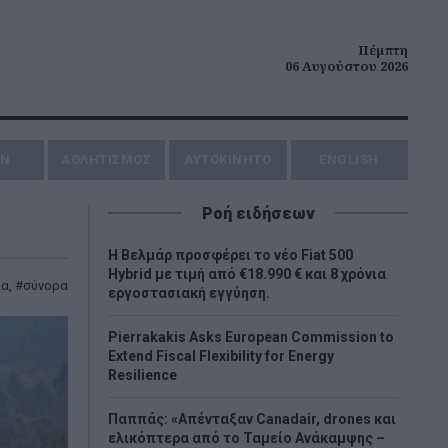
Πέμπτη
06 Αυγούστου 2026
ΗΝ
ΑΘΛΗΤΙΣΜΟΣ
AYTOKINHTO
ENGLISH
Ροή ειδήσεων
Η Βελμάρ προσφέρει τo νέο Fiat 500
Hybrid με τιμή από €18.990 € και 8 χρόνια
ία
,
σύνορα
εργοστασιακή εγγύηση.
Pierrakakis Asks European Commission to
Extend Fiscal Flexibility for Energy
Resilience
Παππάς: «Απένταξαν Canadair, drones και
ελικόπτερα από το Ταμείο Ανάκαμψης –