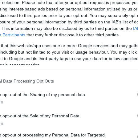
r selection. Please note that after your opt-out request is processed y
υ Ισλαμαμπάντ απορρίπτει τις, όπως τις χαρακτηρίζει,
eing interest-based ads based on personal information utilized by us or
ί» ότι το Πακιστάν είναι «έτοιμο να υπερασπιστεί τον εα
disclosed to third parties prior to your opt-out. You may separately opt-
losure of your personal information by third parties on the IAB’s list of
. This information may also be disclosed by us to third parties on the
IA
που έχουν ήδη εμπλακεί τρεις φορές σε πόλεμο από το 194
Participants
that may further disclose it to other third parties.
ία εναντίον της άλλης και αντιποίνων.
 that this website/app uses one or more Google services and may gath
including but not limited to your visit or usage behaviour. You may click 
πολύθηκαν για σύντομο χρονικό διάστημα πυρά ελαφρών ό
 to Google and its third-party tags to use your data for below specifi
ίχε απαντήσει.
ogle consent section.
ύο χώρες να δείξουν «τη μέγιστη αυτοσυγκράτηση».
l Data Processing Opt Outs
έτησαν 250.000 πιστοί (Videos&Photos)
o opt-out of the Sharing of my personal data.
In
 - Καταστράφηκαν 179 σπίτια
 Επσταϊν και του Πρίγκιπα Αντριους
o opt-out of the Sale of my Personal Data.
In
to opt-out of processing my Personal Data for Targeted