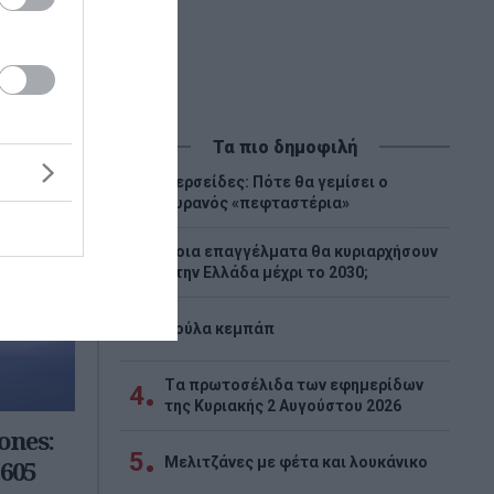
Τα πιο δημοφιλή
Περσείδες: Πότε θα γεμίσει ο
1
ουρανός «πεφταστέρια»
Ποια επαγγέλματα θα κυριαρχήσουν
2
στην Ελλάδα μέχρι το 2030;
3
Λούλα κεμπάπ
Tα πρωτοσέλιδα των εφημερίδων
4
της Κυριακής 2 Αυγούστου 2026
ones:
5
Μελιτζάνες με φέτα και λουκάνικο
605