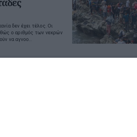
τάδες
νία δεν έχει τέλος. Οι
αθώς ο αριθμός των νεκρών
ν να αγνοο...
 Ουκρανία:
 τραυματίες
τίστηκαν από νέες ρωσικές
ου Κιέβου. Εκτεταμένες