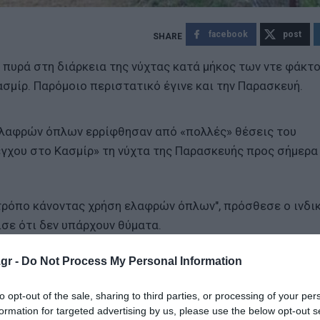
facebook
post
ν πυρά στη διάρκεια της νύχτας κατά μήκος των ντε φάκτ
σμίρ. Παρόμοιο περιστατικό έγινε και την Παρασκευή.
ελαφρών όπλων ερρίφθησαν από «πολλές» θέσεις του
έγχου στο Κασμίρ» τη νύχτα της Παρασκευής προς σήμερα
 τρόπο κάνοντας χρήση ελαφρών όπλων", πρόσθεσε ο ινδι
ισε ότι δεν υπάρχουν θύματα.
 πυρηνικές δυνάμεις και συμμαχικές χώρες των ΗΠΑ, κλιμ
gr -
Do Not Process My Personal Information
τη στο ινδικό Κασμίρ.
to opt-out of the sale, sharing to third parties, or processing of your per
formation for targeted advertising by us, please use the below opt-out s
ντ ότι συνδέεται με την επίθεση αυτή στην Παχαλγκάμ, π