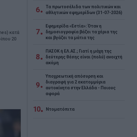
Τα πρωτοσέλιδα των πολιτικών και
6
αθλητικών εφημερίδων (31-07-2026)
ς
Εφημερίδα «Εστία»: Όταν η
7
δημοσιογραφία βάζει τα χέρια της
nes) κατά
και βγάζει τα μάτια της
ρίπου 20
ΠΑΣΟΚ ή ΕΛ.ΑΣ.; Γιατί η μάχη της
8
δεύτερης θέσης είναι (πολύ) ανοιχτή
ακόμη
Υποχρεωτική απόσυρση και
διαγραφή για 2 εκατομμύρια
9
αυτοκίνητα στην Ελλάδα - Ποιους
αφορά
10
Ντοματόπιτα