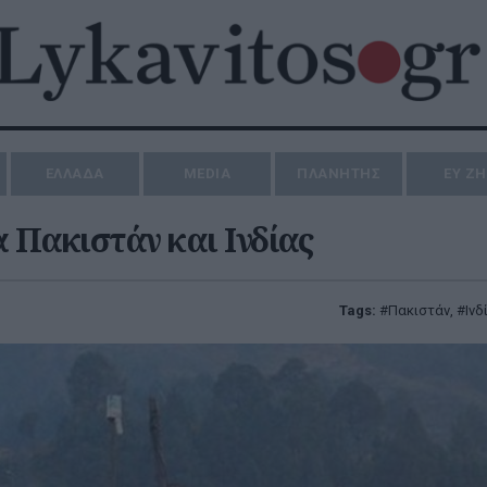
ΕΛΛΑΔΑ
MEDIA
ΠΛΑΝΗΤΗΣ
ΕΥ Ζ
Πακιστάν και Ινδίας
Tags:
Πακιστάν
,
Ινδ