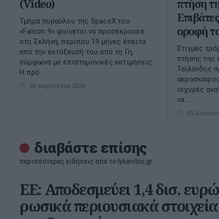
(Video)
πτήση τη
Επιβάτε
Τμήμα πυραύλου της SpaceX του
οροφή τ
«Falcon 9» φαίνεται να προσέκρουσε
στη Σελήνη, περίπου 19 μήνες έπειτα
Στιγμές τρό
από την εκτόξευσή του από τη Γη,
πτήσης της 
σύμφωνα με επιστημονικές εκτιμήσεις.
Ταϊλάνδης π
Η πρό...
αεροσκάφος
05 Αυγούστου 2026
ισχυρές ανα
να...
05 Αυγούσ
διαβάστε επίσης
περισσότερες ειδήσεις από το lykavitos.gr
ΕΕ: Αποδεσμεύει 1,4 δισ. ευ
ρωσικά περιουσιακά στοιχεία 