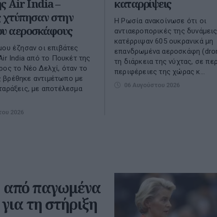
ς Air India –
καταρρίψεις
ς χτύπησαν στην
Η Ρωσία ανακοίνωσε ότι οι
ου αεροσκάφους
αντιαεροπορικές της δυνάμει
κατέρριψαν 605 ουκρανικά μη
μου έζησαν οι επιβάτες
επανδρωμένα αεροσκάφη (dro
Air India από το Πουκέτ της
τη διάρκεια της νύχτας, σε πε
ρος το Νέο Δελχί, όταν το
περιφέρειες της χώρας κ...
 βρέθηκε αντιμέτωπο με
06 Αυγούστου 2026
ταράξεις, με αποτέλεσμα
του 2026
ρώ από παγωμένα
για τη στήριξη