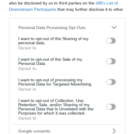
also be disclosed by us to third parties on the
IAB’s List of
Downstream Participants
that may further disclose it to other
third parties.
Please note that this website/app uses one or more Google
Personal Data Processing Opt Outs
services and may gather and store information including but
not limited to your visit or usage behaviour. You may click to
I want to opt-out of the Sharing of my
personal data.
grant or deny consent to Google and its third-party tags to
Opted In
use your data for below specified purposes in below Google
consent section.
Μεταναστευτική τραγωδία στη
I want to opt-out of the Sale of my
Personal Data.
Θέουτα – Δεκάδες αγνοούμενοι,
Opted In
εκατοντάδες ασυνόδευτα παιδιά
I want to opt-out of processing my
Personal Data for Targeted Advertising.
Opted In
Το δράμα στα σύνορα ανάμεσα στο Μαρόκο και την
Ισπανία δεν έχει τέλος. Οι μετανάστες συνεχίζουν
I want to opt-out of Collection, Use,
Retention, Sale, and/or Sharing of my
να πληρώνουν βαρύ τίμημα, καθώς ο αριθμός των
Personal Data that Is Unrelated with the
νεκρών αυξήθηκε στους 99, ενώ δεκάδες άνθρωποι
Purposes for which it was collected.
Opted In
εξακολουθούν να αγνοο...
12:59 | 05 Αυγούστου 2026
Πλανήτης
Google consents