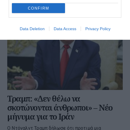
CONFIRM
Data Deletion
Data Access
Privacy Policy
Τραμπ: «Δεν θέλω να
σκοτώνονται άνθρωποι» – Νέο
μήνυμα για το Ιράν
Ο Ντόναλντ Τραμπ δήλωσε ότι προτιμά μια