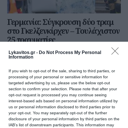
Γερμανία: Σύγκρουση δύο τραμ
στο Γκελζενκίρχεν – Τουλάχιστον
25 τραυματίες
Συναγερμός σήμανε το απόγευμα της Πέμπτης στο
Lykavitos.gr -
Do Not Process My Personal
Information
Γκελζενκίρχεν της Βόρειας Ρηνανίας-Βεστφαλίας
στη Γερμανία. Μεγάλη επιχείρηση των υπηρεσιών
έκτακτης ανάγκης στήθηκε, μετά από σφοδρή
If you wish to opt-out of the sale, sharing to third parties, or
σύγκρουση δύο τραμ κοντά στο γ...
processing of your personal or sensitive information for
targeted advertising by us, please use the below opt-out
20:50 | 06 Αυγούστου 2026
Πλανήτης
section to confirm your selection. Please note that after your
opt-out request is processed you may continue seeing
interest-based ads based on personal information utilized by
us or personal information disclosed to third parties prior to
your opt-out. You may separately opt-out of the further
disclosure of your personal information by third parties on the
IAB’s list of downstream participants. This information may