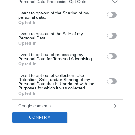
γέφυρας του Μεγάλου
Please note that this website/app uses one or more Google
Personal Data Processing Opt Outs
services and may gather and store information including but
Κωνσταντίνου (Photos)
not limited to your visit or usage behaviour. You may click to
I want to opt-out of the Sharing of my
personal data.
grant or deny consent to Google and its third-party tags to
Opted In
Η στάθμη του νερού στον ποταμό Δούναβη έχει
use your data for below specified purposes in below Google
πέσει σε χαμηλά επίπεδα και ήρθαν στην επιφάνεια
consent section.
I want to opt-out of the Sale of my
τμήματα από τα θεμέλια της αρχαίας Γέφυρας του
Personal Data.
Opted In
Κωνσταντίνου. Οι Βούλγαροι αρχαιολόγοι έχουν μια
σπάνια ευκαιρία να με...
I want to opt-out of processing my
Personal Data for Targeted Advertising.
21:20 | 06 Αυγούστου 2026
Πλανήτης
Opted In
I want to opt-out of Collection, Use,
Retention, Sale, and/or Sharing of my
Personal Data that Is Unrelated with the
Purposes for which it was collected.
Opted In
Google consents
CONFIRM