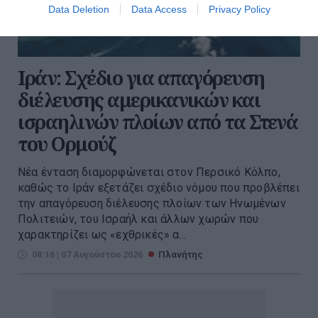
Data Deletion
Data Access
Privacy Policy
Ιράν: Σχέδιο για απαγόρευση
διέλευσης αμερικανικών και
ισραηλινών πλοίων από τα Στενά
του Ορμούζ
Νέα ένταση διαμορφώνεται στον Περσικό Κόλπο,
καθώς το Ιράν εξετάζει σχέδιο νόμου που προβλέπει
την απαγόρευση διέλευσης πλοίων των Ηνωμένων
Πολιτειών, του Ισραήλ και άλλων χωρών που
χαρακτηρίζει ως «εχθρικές» α...
08:16 | 07 Αυγούστου 2026
Πλανήτης