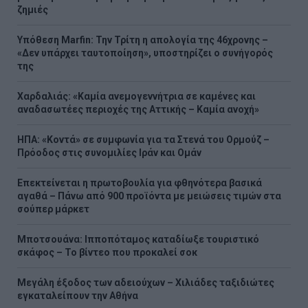
ζημιές
Υπόθεση Marfin: Την Τρίτη η απολογία της 46χρονης –
«Δεν υπάρχει ταυτοποίηση», υποστηρίζει ο συνήγορός
της
Χαρδαλιάς: «Καμία ανεμογεννήτρια σε καμένες και
αναδασωτέες περιοχές της Αττικής – Καμία ανοχή»
ΗΠΑ: «Κοντά» σε συμφωνία για τα Στενά του Ορμούζ –
Πρόοδος στις συνομιλίες Ιράν και Ομάν
Επεκτείνεται η πρωτοβουλία για φθηνότερα βασικά
αγαθά – Πάνω από 900 προϊόντα με μειώσεις τιμών στα
σούπερ μάρκετ
Μποτσουάνα: Ιπποπόταμος καταδίωξε τουριστικό
σκάφος – Το βίντεο που προκαλεί σοκ
Μεγάλη έξοδος των αδειούχων – Χιλιάδες ταξιδιώτες
εγκαταλείπουν την Αθήνα