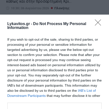
καθώς και στην προσαρτημένη Κρι...
10:30 | 06 Αυγούστου 2026
Πλανήτης
Lykavitos.gr -
Do Not Process My Personal
Information
If you wish to opt-out of the sale, sharing to third parties, or
processing of your personal or sensitive information for
targeted advertising by us, please use the below opt-out
section to confirm your selection. Please note that after your
opt-out request is processed you may continue seeing
interest-based ads based on personal information utilized by
us or personal information disclosed to third parties prior to
your opt-out. You may separately opt-out of the further
disclosure of your personal information by third parties on the
IAB’s list of downstream participants. This information may
also be disclosed by us to third parties on the
IAB’s List of
Έπεσε η στάθμη του Δούναβη
Downstream Participants
that may further disclose it to other
third parties.
και φάνηκαν τα θεμέλια αρχαίας