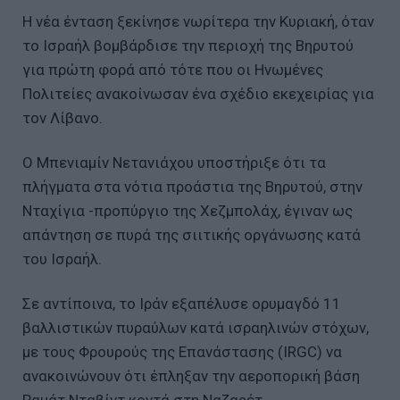
Η νέα ένταση ξεκίνησε νωρίτερα την Κυριακή, όταν
το Ισραήλ βομβάρδισε την περιοχή της Βηρυτού
για πρώτη φορά από τότε που οι Ηνωμένες
Πολιτείες ανακοίνωσαν ένα σχέδιο εκεχειρίας για
τον Λίβανο.
Ο Μπενιαμίν Νετανιάχου υποστήριξε ότι τα
πλήγματα στα νότια προάστια της Βηρυτού, στην
Νταχίγια -προπύργιο της Χεζμπολάχ, έγιναν ως
απάντηση σε πυρά της σιιτικής οργάνωσης κατά
του Ισραήλ.
Σε αντίποινα, το Ιράν εξαπέλυσε ορυμαγδό 11
βαλλιστικών πυραύλων κατά ισραηλινών στόχων,
με τους Φρουρούς της Επανάστασης (IRGC) να
ανακοινώνουν ότι έπληξαν την αεροπορική βάση