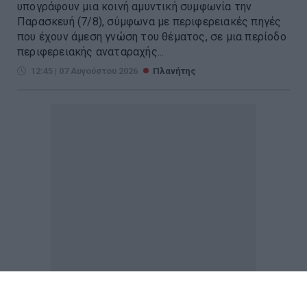
υπογράφουν μια κοινή αμυντική συμφωνία την
Παρασκευή (7/8), σύμφωνα με περιφερειακές πηγές
που έχουν άμεση γνώση του θέματος, σε μια περίοδο
περιφερειακής αναταραχής...
12:45 | 07 Αυγούστου 2026
Πλανήτης