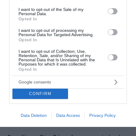
use your data for below specified purposes in below Google
consent section.
I want to opt-out of the Sale of my
Personal Data.
Ροή ειδήσεων
Opted In
Χρυσός: Ράλι έως τα 5.000 δολάρια προβλέπει η UBS - Οι 4
I want to opt-out of processing my
παράγοντες της ανόδου
Personal Data for Targeted Advertising.
Opted In
ΕΛΓΕΚΑ: Προληπτική απόσυρση και ανάκληση μαρμελάδας
I want to opt-out of Collection, Use,
Retention, Sale, and/or Sharing of my
Personal Data that Is Unrelated with the
Τα πρωτοσέλιδα των κυριακάτικων εφημερίδων
Purposes for which it was collected.
Opted In
Μελίδης: «Ο ΣΥΡΙΖΑ με σαφές, σύγχρονο και κατανοητό
πρόγραμμα απευθύνεται πλέον σε όλες και όλους που
Google consents
θέλουν την πολιτική αλλαγή να γίνει πράξη»
CONFIRM
Βανς: «Η Συμφωνία για το Ορμούζ θα μπορούσε να
επαναφέρει τη ροή πετρελαίου στα προπολεμικά
επίπεδα»
Data Deletion
Data Access
Privacy Policy
Νάξος: Καλύτερη η εικόνα της φωτιάς στη Μικρή Βίγλα