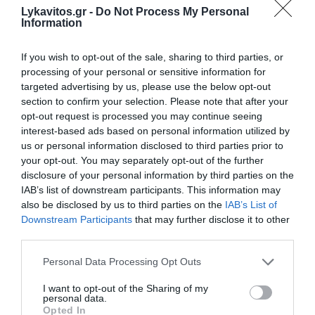
Lykavitos.gr -
Do Not Process My Personal
Information
If you wish to opt-out of the sale, sharing to third parties, or
Πυραυλική επίθεση του Ιράν στο Ισραήλ, η πρώτη
processing of your personal or sensitive information for
μετά την εκεχειρία (Bίντεο)
targeted advertising by us, please use the below opt-out
section to confirm your selection. Please note that after your
Επεισόδιο με πυροβολισμούς στο Ισραήλ: Ένας
opt-out request is processed you may continue seeing
έφεδρος νεκρός και πέντε τραυματίες
interest-based ads based on personal information utilized by
Financial Times: Ο Ζελένσκι έστειλε μήνυμα στον
us or personal information disclosed to third parties prior to
Πούτιν για ειρηνευτικές συνομιλίες μέσω
your opt-out. You may separately opt-out of the further
disclosure of your personal information by third parties on the
Αμπράμοβιτς
IAB’s list of downstream participants. This information may
also be disclosed by us to third parties on the
IAB’s List of
Downstream Participants
that may further disclose it to other
Ακολουθήστε το Lykavitos.gr
third parties.
στο Google News
Please note that this website/app uses one or more Google
Personal Data Processing Opt Outs
και μάθετε πρώτοι όλες τις
services and may gather and store information including but
ειδήσεις
not limited to your visit or usage behaviour. You may click to
I want to opt-out of the Sharing of my
personal data.
grant or deny consent to Google and its third-party tags to
Opted In