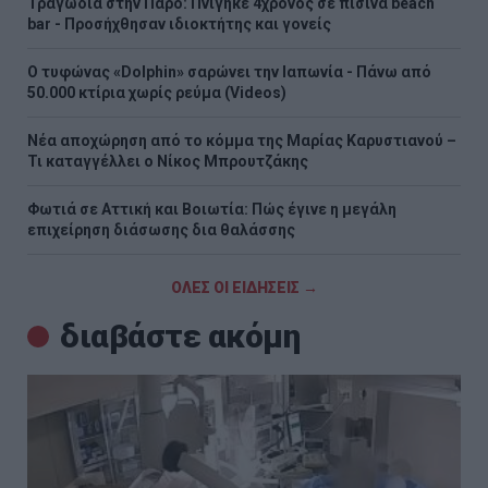
Τραγωδία στην Πάρο: Πνίγηκε 4χρονος σε πισίνα beach
bar - Προσήχθησαν ιδιοκτήτης και γονείς
Ο τυφώνας «Dolphin» σαρώνει την Ιαπωνία - Πάνω από
50.000 κτίρια χωρίς ρεύμα (Videos)
Νέα αποχώρηση από το κόμμα της Μαρίας Καρυστιανού –
Τι καταγγέλλει ο Νίκος Μπρουτζάκης
Φωτιά σε Αττική και Βοιωτία: Πώς έγινε η μεγάλη
επιχείρηση διάσωσης δια θαλάσσης
ΟΛΕΣ ΟΙ ΕΙΔΗΣΕΙΣ →
διαβάστε ακόμη