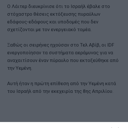
Ο Λάιτερ διευκρίνισε ότι το Ισραήλ έβαλε στο
στόχαστρο θέσεις εκτόξευσης πυραύλων
εδάφους-εδάφους και υποδομές που δεν
σχετίζονται με τον ενεργειακό τομέα.
Ξαθώς οι σειρήνες ηχούσαν στο Τελ Αβίβ, οι IDF
ενεργοποίησαν τα συστήματα αεράμυνας για να
αναχαιτίσουν έναν πύραυλο που εκτοξεύθηκε από
την Υεμένη.
Αυτή ήταν η πρώτη επίθεση από την Υεμένη κατά
του Ισραήλ από την εκεχειρία της 8ης Απριλίου.