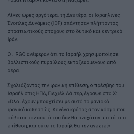
Ραμάτ Νταβίντ κοντά στη Ναζαρέτ.
Λίγες ώρες αργότερα, τη Δευτέρα, οι Ισραηλινές
Ένοπλες Δυνάμεις (IDF) απάντησαν πλήττοντας
στρατιωτικούς στόχους στο δυτικό και κεντρικό
Ιράν.
Οι IRGC ανέφεραν ότι το Ισραήλ χρησιμοποίησε
βαλλιστικούς πυραύλους εκτοξευόμενους από
αέρα.
Σχολιάζοντας την ιρανική επίθεση, ο πρέσβης του
Ισραήλ στις ΗΠΑ, Γιεχιέλ Λάιτερ, έγραψε στο X:
«Όλοι έχουν μπουχτίσει με αυτό το μανιακό
ιρανικό καθεστώς. Κανένα κράτος στον κόσμο που
σέβεται τον εαυτό του δεν θα ανεχόταν μια τέτοια
επίθεση, και ούτε το Ισραήλ θα την ανεχτεί».