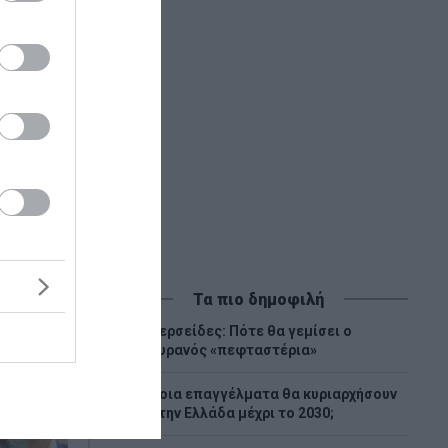
Τα πιο δημοφιλή
Περσείδες: Πότε θα γεμίσει ο
1
ουρανός «πεφταστέρια»
Ποια επαγγέλματα θα κυριαρχήσουν
2
στην Ελλάδα μέχρι το 2030;