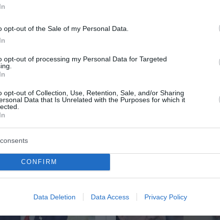
In
εδρος νεκρός και πέντε τραυματίες
Πούτιν για ειρηνευτικές συνομιλίες μέσω Αμπράμοβιτς
o opt-out of the Sale of my Personal Data.
In
με Στάρμερ, Μακρόν και Μερτς
to opt-out of processing my Personal Data for Targeted
ing.
In
ο Lykavitos.gr στο Google News
o opt-out of Collection, Use, Retention, Sale, and/or Sharing
ώτοι όλες τις ειδήσεις
ersonal Data that Is Unrelated with the Purposes for which it
lected.
In
consents
CONFIRM
Data Deletion
Data Access
Privacy Policy