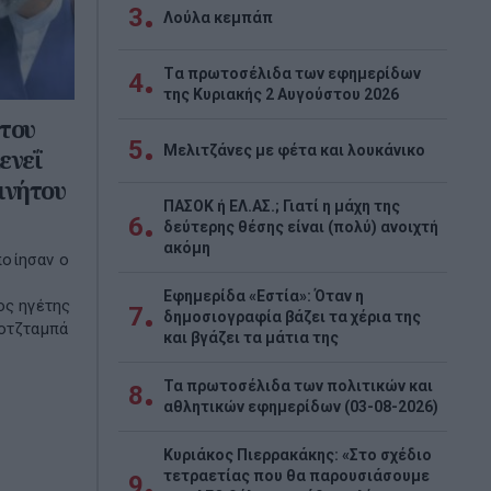
3
Λούλα κεμπάπ
Tα πρωτοσέλιδα των εφημερίδων
4
της Κυριακής 2 Αυγούστου 2026
του
5
Μελιτζάνες με φέτα και λουκάνικο
ενεΐ
ινήτου
ΠΑΣΟΚ ή ΕΛ.ΑΣ.; Γιατί η μάχη της
6
δεύτερης θέσης είναι (πολύ) ανοιχτή
ακόμη
ποίησαν ο
Εφημερίδα «Εστία»: Όταν η
ος ηγέτης
7
δημοσιογραφία βάζει τα χέρια της
Μοτζταμπά
και βγάζει τα μάτια της
Τα πρωτοσέλιδα των πολιτικών και
8
αθλητικών εφημερίδων (03-08-2026)
Κυριάκος Πιερρακάκης: «Στο σχέδιο
τετραετίας που θα παρουσιάσουμε
9