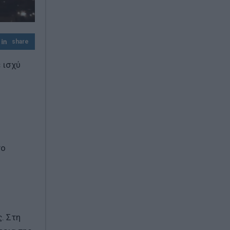
η ΑΑΔΕ τις χαρακτηρίζει δωρεές
Μεγάλη επιχείρηση της ΕΛ.ΑΣ.:
Κατασχέθηκαν 18 κιλά skunk και
share
αποκαλύφθηκε εργαστήριο κάνναβης
 ισχύ
το
. Στη