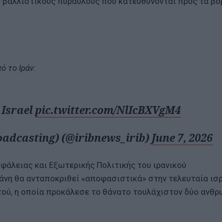
ς βαλλιστικούς πυραύλους που κατευθύνονται προς τα βό
ό το Ιράν:
 Israel
pic.twitter.com/NlIcBXVgM4
roadcasting) (@iribnews_irib)
June 7, 2026
φάλειας και Εξωτερικής Πολιτικής του ιρανικού
άνη θα ανταποκριθεί «αποφασιστικά» στην τελευταία ισ
τού, η οποία προκάλεσε το θάνατο τουλάχιστον δύο ανθ