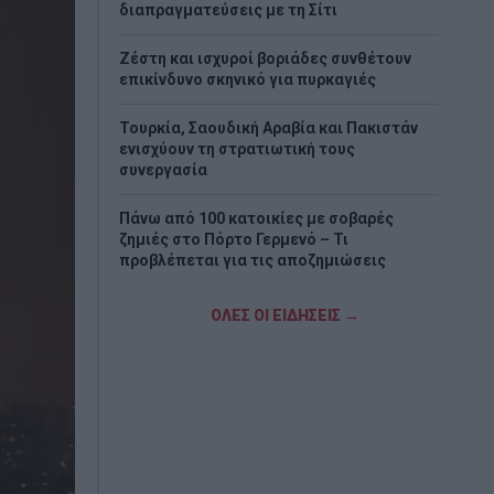
διαπραγματεύσεις με τη Σίτι
Ζέστη και ισχυροί βοριάδες συνθέτουν
επικίνδυνο σκηνικό για πυρκαγιές
Τουρκία, Σαουδική Αραβία και Πακιστάν
ενισχύουν τη στρατιωτική τους
συνεργασία
Πάνω από 100 κατοικίες με σοβαρές
ζημιές στο Πόρτο Γερμενό – Τι
προβλέπεται για τις αποζημιώσεις
Eurobank: Η ανθεκτικότητα της ελληνικής
ΟΛΕΣ ΟΙ ΕΙΔΗΣΕΙΣ →
οικονομίας διατηρείται παρά το
γεωπολιτικό σοκ στη Μέση Ανατολή
Χατζηδάκης: «Ό,τι δεν αναρτάται δεν
ισχύει» - Υποχρεωτική ανάρτηση όλων των
εγκυκλίων στο Δημόσιο
Προσοχή στις μεταφορές χρημάτων: Πότε