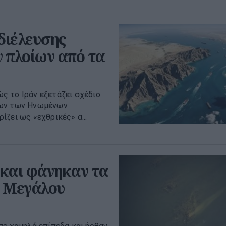
διέλευσης
 πλοίων από τα
ς το Ιράν εξετάζει σχέδιο
ίων των Ηνωμένων
ζει ως «εχθρικές» α...
 και φάνηκαν τα
υ Μεγάλου