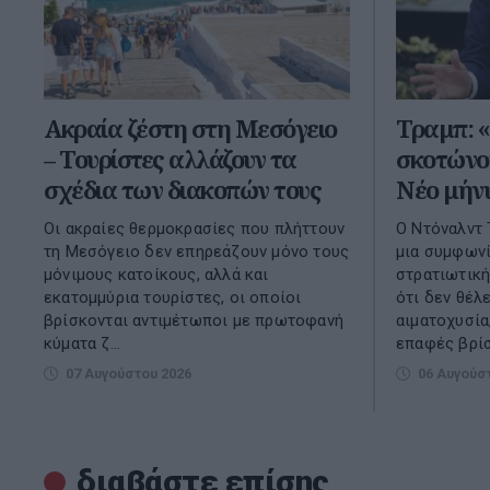
Ακραία ζέστη στη Μεσόγειο
Τραμπ: 
– Τουρίστες αλλάζουν τα
σκοτώνον
σχέδια των διακοπών τους
Νέο μήνυ
Οι ακραίες θερμοκρασίες που πλήττουν
Ο Ντόναλντ 
τη Μεσόγειο δεν επηρεάζουν μόνο τους
μια συμφωνία
μόνιμους κατοίκους, αλλά και
στρατιωτική
εκατομμύρια τουρίστες, οι οποίοι
ότι δεν θέλε
βρίσκονται αντιμέτωποι με πρωτοφανή
αιματοχυσία
κύματα ζ...
επαφές βρίσκ
07 Αυγούστου 2026
06 Αυγούσ
διαβάστε επίσης