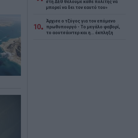
στη ΔΕΘ θέλουμε κάθε πολίτης να
μπορεί να δει τον εαυτό του»
Άρχισε ο τζόγος για τον επόμενο
10
πρωθυπουργό - Το μεγάλο φαβορί,
το αουτσάιντερ και η... έκπληξη