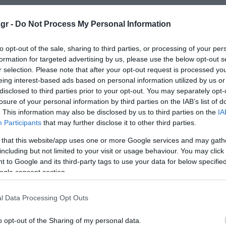
gr -
Do Not Process My Personal Information
ση στην επίθεση του σιωνιστικού καθεστώτος στη Νταχί
to opt-out of the sale, sharing to third parties, or processing of your per
ωρηθούν και να τεθούν στη θέση τους», πρόσθεσε.
formation for targeted advertising by us, please use the below opt-out s
r selection. Please note that after your opt-out request is processed y
eing interest-based ads based on personal information utilized by us or
ه رژیم صهیونسیتی به ضاحیه پاسخ قاطع و دردآور خواه
disclosed to third parties prior to your opt-out. You may separately opt-
 نشاند
losure of your personal information by third parties on the IAB’s list of
. This information may also be disclosed by us to third parties on the
IA
Participants
that may further disclose it to other third parties.
 آسمان سرزمین‌های اشغالی را ببینید
 that this website/app uses one or more Google services and may gath
including but not limited to your visit or usage behaviour. You may click 
)
June 7, 2026
 to Google and its third-party tags to use your data for below specifi
ogle consent section.
ημέρες αφότου οι κυβερνήσεις του Λιβάνου και του Ισραή
υνομιλιών υπό την αιγίδα των ΗΠΑ, αν και η Χεζμπολάχ 
l Data Processing Opt Outs
o opt-out of the Sharing of my personal data.