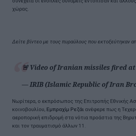
συνέχεια οι ένοπλες δυνάμεις εντόπισαν και άλλου
χώρας.
Δείτε βίντεο με τους πυραύλους που εκτοξεύτηκαν απ
🚨 Video of Iranian missiles fired at
— IRIB (Islamic Republic of Iran B
Νωρίτερα, ο εκπρόσωπος της Επιτροπής Εθνικής Ασ
κοινοβουλίου,
Εμπραχίμ Ρεζάι
ανέφερε πως η Τεχερ
αεροπορική επιδρομή στα νότια προάστια της Βηρυ
και τον τραυματισμό άλλων 11.