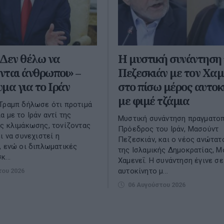
«Δεν θέλω να
Η μυστική συνάντηση 
ται άνθρωποι» –
Πεζεσκιάν με τον Χαμ
μα για το Ιράν
στο πίσω μέρος αυτοκ
με φιμέ τζάμια
Τραμπ δήλωσε ότι προτιμά
 με το Ιράν αντί της
Μυστική συνάντηση πραγματο
ς κλιμάκωσης, τονίζοντας
Πρόεδρος του Ιράν, Μασούντ
ι να συνεχιστεί η
Πεζεσκιάν, και ο νέος ανώτατ
, ενώ οι διπλωματικές
της Ισλαμικής Δημοκρατίας, 
...
Χαμενεΐ. Η συνάντηση έγινε σε
αυτοκίνητο μ...
του 2026
06 Αυγούστου 2026