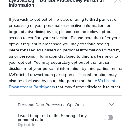
Lykavitos.gr -
Do Not Process My Personal
Information
Η νέα Mercedes-Benz GLB: επαναπροσδιορίζει την
οικογενειακή κινητικότητα με έμφαση στην πολυτέλεια,
στην πρακτικότητα και στην ασφάλεια
If you wish to opt-out of the sale, sharing to third parties, or
processing of your personal or sensitive information for
Ιράν και Ομάν κατέληξαν σε συμφωνία 60 ημερών για τα
targeted advertising by us, please use the below opt-out
Στενά του Ορμούζ
section to confirm your selection. Please note that after your
opt-out request is processed you may continue seeing
Πυρκαγιά στην Aγία Μαρίνα Ηλείας
interest-based ads based on personal information utilized by
us or personal information disclosed to third parties prior to
Δούρου: Θολή συμφωνία που αφήνει ανοικτά ερωτήματα
your opt-out. You may separately opt-out of the further
σχετικά με τα κυριαρχικά δικαιώματα της Ελλάδας έναντι
disclosure of your personal information by third parties on the
της τουρκικής επιθετικότητας
IAB’s list of downstream participants. This information may
also be disclosed by us to third parties on the
IAB’s List of
Downstream Participants
that may further disclose it to other
ΟΛΕΣ ΟΙ ΕΙΔΗΣΕΙΣ →
third parties.
διαβάστε ακόμη
Please note that this website/app uses one or more Google
Personal Data Processing Opt Outs
services and may gather and store information including but
not limited to your visit or usage behaviour. You may click to
I want to opt-out of the Sharing of my
personal data.
grant or deny consent to Google and its third-party tags to
Opted In
use your data for below specified purposes in below Google