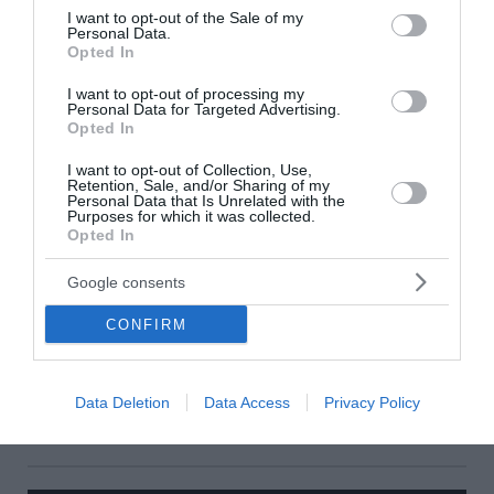
consent section.
I want to opt-out of the Sale of my
Personal Data.
Opted In
I want to opt-out of processing my
Personal Data for Targeted Advertising.
Opted In
I want to opt-out of Collection, Use,
Retention, Sale, and/or Sharing of my
Personal Data that Is Unrelated with the
Purposes for which it was collected.
Opted In
Ταϊλάνδη: Ποδοσφαιριστής σκοτώθηκε από
Google consents
κεραυνό κατά τη διάρκεια αγώνα (Video)
CONFIRM
Ένα τραγικό περιστατικό συνέβη την Τρίτη στην Ταϊλάνδη
κατά τη διάρκεια ενός ποδοσφαιρικού αγώνα της Yala FC
για το Κύπελλο. Ένας κεραυνός έπεσε στον αγωνιστικό
Data Deletion
Data Access
Privacy Policy
χώρο με αποτέλεσμα ...
05 Αυγούστου 2026