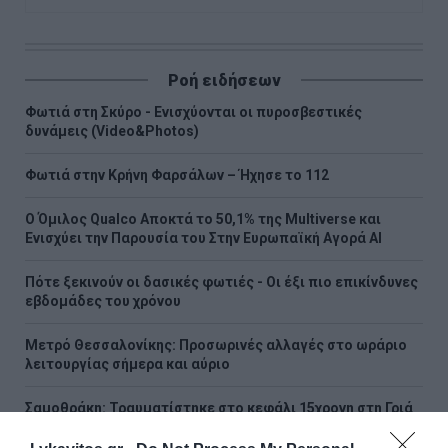
Ροή ειδήσεων
Φωτιά στη Σκύρο - Ενισχύονται οι πυροσβεστικές
δυνάμεις (Video&Photos)
Φωτιά στην Κρήνη Φαρσάλων – Ήχησε το 112
Ο Όμιλος Qualco Αποκτά το 50,1% της Multiverse και
Ενισχύει την Παρουσία του Στην Ευρωπαϊκή Αγορά ΑΙ
Πότε ξεκινούν οι δασικές φωτιές - Oι έξι πιο επικίνδυνες
εβδομάδες του χρόνου
Μετρό Θεσσαλονίκης: Προσωρινές αλλαγές στο ωράριο
λειτουργίας σήμερα και αύριο
Σαμοθράκη: Τραυματίστηκε στο κεφάλι 15χρονη στη Γριά
Βάθρα - Επιχείρηση διάσωσης από την Πυροσβεστική