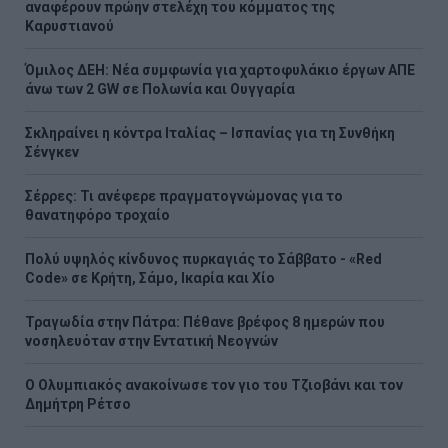
αναφέρουν πρώην στελέχη του κόμματος της
Καρυστιανού
Όμιλος ΔΕΗ: Νέα συμφωνία για χαρτοφυλάκιο έργων ΑΠΕ
άνω των 2 GW σε Πολωνία και Ουγγαρία
Σκληραίνει η κόντρα Ιταλίας – Ισπανίας για τη Συνθήκη
Σένγκεν
Σέρρες: Τι ανέφερε πραγματογνώμονας για το
θανατηφόρο τροχαίο
Πολύ υψηλός κίνδυνος πυρκαγιάς το Σάββατο - «Red
Code» σε Κρήτη, Σάμο, Ικαρία και Χίο
Τραγωδία στην Πάτρα: Πέθανε βρέφος 8 ημερών που
νοσηλευόταν στην Εντατική Νεογνών
O Ολυμπιακός ανακοίνωσε τον γιο του Τζιοβάνι και τον
Δημήτρη Ρέτσο