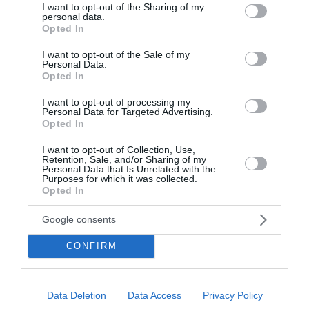
not limited to your visit or usage behaviour. You may click to
I want to opt-out of the Sharing of my
personal data.
grant or deny consent to Google and its third-party tags to
Η μυστική συνάντηση του
Opted In
use your data for below specified purposes in below Google
Πεζεσκιάν με τον Χαμενεΐ στο
consent section.
I want to opt-out of the Sale of my
Personal Data.
πίσω μέρος αυτοκινήτου με φιμέ
Opted In
τζάμια
I want to opt-out of processing my
Personal Data for Targeted Advertising.
Μυστική συνάντηση πραγματοποίησαν ο Πρόεδρος
Opted In
του Ιράν, Μασούντ Πεζεσκιάν, και ο νέος ανώτατος
I want to opt-out of Collection, Use,
ηγέτης της Ισλαμικής Δημοκρατίας, Μοτζταμπά
Retention, Sale, and/or Sharing of my
Χαμενεΐ. Η συνάντηση έγινε σε αυτοκίνητο με φιμέ
Personal Data that Is Unrelated with the
Purposes for which it was collected.
τζάμια. Ο Πεζεσκιάν ...
Opted In
19:18 | 06 Αυγούστου 2026
Πλανήτης
Google consents
CONFIRM
Data Deletion
Data Access
Privacy Policy