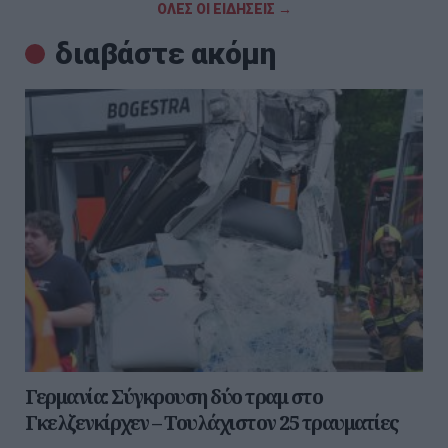
ΟΛΕΣ ΟΙ ΕΙΔΗΣΕΙΣ →
διαβάστε ακόμη
Γερμανία: Σύγκρουση δύο τραμ στο
Γκελζενκίρχεν – Τουλάχιστον 25 τραυματίες