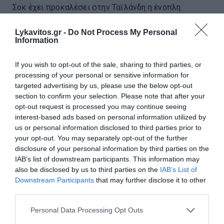
Σοκ έχει προκαλέσει στην Ταϊλάνδη η ένοπλη
επίθεση σε σχολείο στην επαρχία Νονταμπούρι,
βόρεια της Μπανγκόκ, όπου μαθητής άνοιξε πυρ
Lykavitos.gr -
Do Not Process My Personal
μέσα στις εγκαταστάσεις του σχολείου, με
Information
αποτέλεσμα να χάσει τη ζωή του ένας ...
If you wish to opt-out of the sale, sharing to third parties, or
08:36 | 07 Αυγούστου 2026
Πλανήτης
processing of your personal or sensitive information for
targeted advertising by us, please use the below opt-out
section to confirm your selection. Please note that after your
opt-out request is processed you may continue seeing
interest-based ads based on personal information utilized by
us or personal information disclosed to third parties prior to
your opt-out. You may separately opt-out of the further
disclosure of your personal information by third parties on the
IAB’s list of downstream participants. This information may
also be disclosed by us to third parties on the
IAB’s List of
Downstream Participants
that may further disclose it to other
third parties.
Please note that this website/app uses one or more Google
Personal Data Processing Opt Outs
services and may gather and store information including but