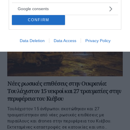
Google consents
CONFIRM
Data Deletion
Data Access
Privacy Policy
Νέες ρωσικές επιθέσεις στην Ουκρανία:
Τουλάχιστον 15 νεκροί και 27 τραυματίες στην
περιφέρεια του Κιέβου
Τουλάχιστον 15 άνθρωποι σκοτώθηκαν και 27
τραυματίστηκαν από νέες ρωσικές επιθέσεις με
πυραύλους και drones στην περιφέρεια του Κιέβου.
Εκτεταμένες καταστροφές σε κατοικίες και υπο...