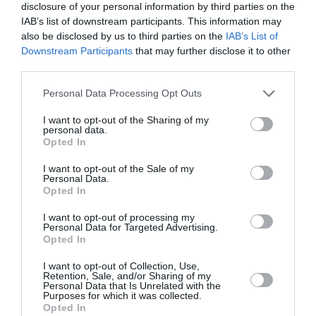
disclosure of your personal information by third parties on the
IAB’s list of downstream participants. This information may
also be disclosed by us to third parties on the
IAB’s List of
Downstream Participants
that may further disclose it to other
third parties.
Please note that this website/app uses one or more Google
Personal Data Processing Opt Outs
services and may gather and store information including but
not limited to your visit or usage behaviour. You may click to
I want to opt-out of the Sharing of my
personal data.
grant or deny consent to Google and its third-party tags to
Opted In
use your data for below specified purposes in below Google
Στη Σελήνη συνετρίβη τμήμα πυραύλου της
consent section.
I want to opt-out of the Sale of my
SpaceX (Video)
Personal Data.
Opted In
Τμήμα πυραύλου της SpaceX του «Falcon 9» φαίνεται να
I want to opt-out of processing my
προσέκρουσε στη Σελήνη, περίπου 19 μήνες έπειτα από
Personal Data for Targeted Advertising.
την εκτόξευσή του από τη Γη, σύμφωνα με επιστημονικές
Opted In
εκτιμήσεις. Η πρό...
I want to opt-out of Collection, Use,
05 Αυγούστου 2026
Retention, Sale, and/or Sharing of my
Personal Data that Is Unrelated with the
Purposes for which it was collected.
Opted In