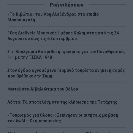
Ροή ειδήσεων
«Το Κιβώτιο» του Άρη Αλεξάνδρου στο studio
Μαυρομιχάλη
10ες Διεθνείς Μουσικές Ημέρες Καλαμάτας από τις 24
Αυγούστου έως τις 6 Σεπτεμβρίου
Στη Βουλγαρία θα κριθεί η πρόκριση για τον Παναθηναϊκό,
1-1 με την ΤΣΣΚΑ 1948
Στον όγδοο αγνοούμενο Γερμανό τουρίστα ανήκει η σορός
που βρέθηκε στη Σύμη
Φωτιά στα Αϊβαλιώτικα του Βόλου
Λόττο: Τα αποτελέσματα της κλήρωσης της Τετάρτης
«Τουρισμός για Όλους»: Ξεκίνησαν οι αιτήσεις με βάση
τον ΑΦΜ – Οι ημερομηνίες