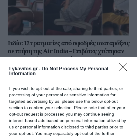
Ινδία: 12 τραυματίες από σφοδρές αναταράξεις
σε πτήση της Air India – Επιβάτες χτύπησαν
στην οροφή του αεροσκάφους
Lykavitos.gr -
Do Not Process My Personal
Στιγμές τρόμου έζησαν οι επιβάτες πτήσης της Air India
Information
από το Πουκέτ της Ταϊλάνδης προς το Νέο Δελχί, όταν
το αεροσκάφος βρέθηκε αντιμέτωπο με ισχυρές
If you wish to opt-out of the sale, sharing to third parties, or
αναταράξεις, με αποτέλεσμα να...
processing of your personal or sensitive information for
05 Αυγούστου 2026
targeted advertising by us, please use the below opt-out
section to confirm your selection. Please note that after your
opt-out request is processed you may continue seeing
interest-based ads based on personal information utilized by
us or personal information disclosed to third parties prior to
your opt-out. You may separately opt-out of the further