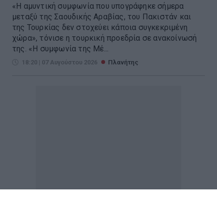
«Η αμυντική συμφωνία που υπογράφηκε σήμερα
μεταξύ της Σαουδικής Αραβίας, του Πακιστάν και
της Τουρκίας δεν στοχεύει κάποια συγκεκριμένη
χώρα», τόνισε η τουρκική προεδρία σε ανακοίνωσή
της. «Η συμφωνία της Μέ...
18:20 | 07 Αυγούστου 2026
Πλανήτης