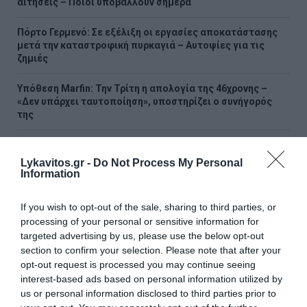
αιτήσεις – Ποιοι υποβάλλουν σήμερα
Πόρτο Γερμενό: Σε εξέλιξη οι εργασίες αποκατάστασης
μετά την καταστροφική πυρκαγιά – Αυτοψίες για τις
ζημιές
Υπόθεση Marfin: Την Τρίτη η απολογία της 46χρονης –
«Δεν υπάρχει ταυτοποίηση», υποστηρίζει ο συνήγορός
της
Χαρδαλιάς: «Καμία ανεμογεννήτρια σε καμένες και
αναδασωτέες περιοχές της Αττικής – Καμία ανοχή»
Lykavitos.gr -
Do Not Process My Personal
Information
Κορυφώνεται η έξοδος του Αυγούστου – 56.400 επιβάτες
αναχωρούν σήμερα από τα λιμάνια της Αττικής
If you wish to opt-out of the sale, sharing to third parties, or
processing of your personal or sensitive information for
targeted advertising by us, please use the below opt-out
ΟΛΕΣ ΟΙ ΕΙΔΗΣΕΙΣ →
section to confirm your selection. Please note that after your
διαβάστε ακόμη
opt-out request is processed you may continue seeing
interest-based ads based on personal information utilized by
us or personal information disclosed to third parties prior to