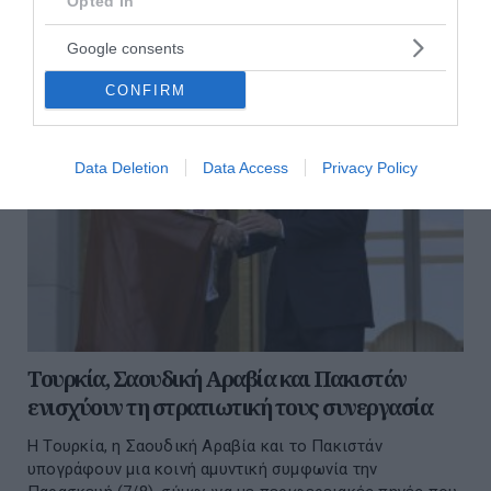
Opted In
Google consents
CONFIRM
Data Deletion
Data Access
Privacy Policy
Τουρκία, Σαουδική Αραβία και Πακιστάν
ενισχύουν τη στρατιωτική τους συνεργασία
Η Τουρκία, η Σαουδική Αραβία και το Πακιστάν
υπογράφουν μια κοινή αμυντική συμφωνία την