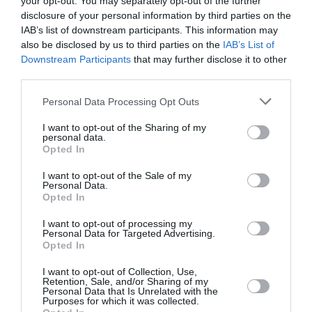
your opt-out. You may separately opt-out of the further
disclosure of your personal information by third parties on the
IAB’s list of downstream participants. This information may
also be disclosed by us to third parties on the
IAB’s List of
Downstream Participants
that may further disclose it to other
third parties.
Please note that this website/app uses one or more Google
Personal Data Processing Opt Outs
services and may gather and store information including but
not limited to your visit or usage behaviour. You may click to
I want to opt-out of the Sharing of my
personal data.
grant or deny consent to Google and its third-party tags to
Opted In
use your data for below specified purposes in below Google
consent section.
I want to opt-out of the Sale of my
Personal Data.
Greek Mafia: Συνελήφθη στη Γερμανία
Opted In
βασικός εκτελεστής της ομάδας του «Έντικ»
I want to opt-out of processing my
Personal Data for Targeted Advertising.
Στη Γερμανία συνελήφθη 31χρονος φερόμενος ως
Opted In
βασικός εκτελεστής της εγκληματικής οργάνωσης του
«Έντικ», που κατηγορείται για δολοφονίες και άλλες
I want to opt-out of Collection, Use,
Retention, Sale, and/or Sharing of my
εγκληματικές πράξεις.
Personal Data that Is Unrelated with the
Purposes for which it was collected.
07 Αυγούστου 2026