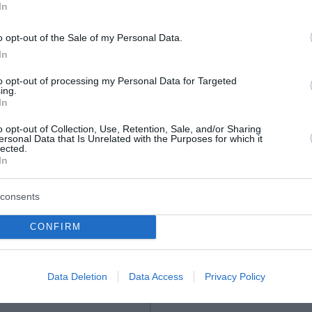
In
o opt-out of the Sale of my Personal Data.
In
to opt-out of processing my Personal Data for Targeted
ing.
In
τευτική τραγωδία
Νέες ρωσικές επιθέσε
o opt-out of Collection, Use, Retention, Sale, and/or Sharing
τα – Δεκάδες
Ουκρανία: Τουλάχιστο
ersonal Data that Is Unrelated with the Purposes for which it
lected.
νοι, εκατοντάδες
νεκροί και 27 τραυματ
In
τα παιδιά
στην περιφέρεια του 
consents
α σύνορα ανάμεσα στο
Τουλάχιστον 15 άνθρωποι σκ
την Ισπανία δεν έχει τέλος.
και 27 τραυματίστηκαν από νέ
CONFIRM
ες συνεχίζουν να
ρωσικές επιθέσεις με πυραύλ
αρύ τίμημα, καθώς ο
drones στην περιφέρεια του Κ
 νεκρών αυξήθηκε στους
Εκτεταμένες καταστροφές σε 
δες ...
και υπο...
Data Deletion
Data Access
Privacy Policy
του 2026
05 Αυγούστου 2026