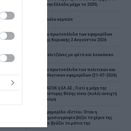
2
στην Ελλάδα μέχρι το 2030;
3
Λούλα κεμπάπ
Tα πρωτοσέλιδα των εφημερίδων
4
της Κυριακής 2 Αυγούστου 2026
ις στην
5
Μελιτζάνες με φέτα και λουκάνικο
ν 15
ίες
Τα πρωτοσέλιδα των πολιτικών και
6
Κιέβου
αθλητικών εφημερίδων (31-07-2026)
οτώθηκαν
ΠΑΣΟΚ ή ΕΛ.ΑΣ.; Γιατί η μάχη της
ες
7
δεύτερης θέσης είναι (πολύ) ανοιχτή
ους και
ακόμη
ιέβου.
κατοικίες
Εφημερίδα «Εστία»: Όταν η
8
δημοσιογραφία βάζει τα χέρια της
και βγάζει τα μάτια της