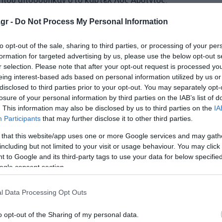
που αποδόθηκαν στο καρτέλ Λος Αρδίγιος.
gr -
Do Not Process My Personal Information
τι, τον δολοφόνησε ο γιος της συντρόφου του
ιας 8 δισ. για την Ουκρανία και νέες κυρώσεις για την 
to opt-out of the sale, sharing to third parties, or processing of your per
formation for targeted advertising by us, please use the below opt-out s
 Ζελένσκι σε Πούτιν για να τελειώσει το μακελειό στην
r selection. Please note that after your opt-out request is processed y
eing interest-based ads based on personal information utilized by us or
disclosed to third parties prior to your opt-out. You may separately opt-
losure of your personal information by third parties on the IAB’s list of
ο Lykavitos.gr στο Google News
. This information may also be disclosed by us to third parties on the
IA
Participants
that may further disclose it to other third parties.
ώτοι όλες τις ειδήσεις
 that this website/app uses one or more Google services and may gath
including but not limited to your visit or usage behaviour. You may click 
 to Google and its third-party tags to use your data for below specifi
ogle consent section.
l Data Processing Opt Outs
o opt-out of the Sharing of my personal data.