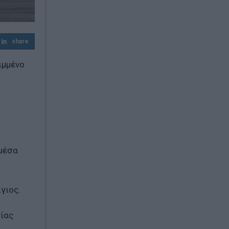
αγρότες
share
ιμμένο
 μέσα
γιος.
τίας