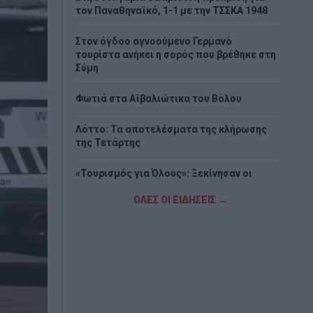
τον Παναθηναϊκό, 1-1 με την ΤΣΣΚΑ 1948
Στον όγδοο αγνοούμενο Γερμανό
τουρίστα ανήκει η σορός που βρέθηκε στη
Σύμη
Φωτιά στα Αϊβαλιώτικα του Βόλου
Λόττο: Τα αποτελέσματα της κλήρωσης
της Τετάρτης
«Τουρισμός για Όλους»: Ξεκίνησαν οι
αιτήσεις με βάση τον ΑΦΜ – Οι
ημερομηνίες
ΟΛΕΣ ΟΙ ΕΙΔΗΣΕΙΣ →
Μείωση φορολογίας, εκπτώσεις στον
ΕΝΦΙΑ και κίνητρα για επενδύσεις στο
φετινό καλάθι της ΔΕΘ
Καταστροφική φωτιά στη Δυτική Αττική:
Τα μέτρα για κατοικίες, επιχειρήσεις και