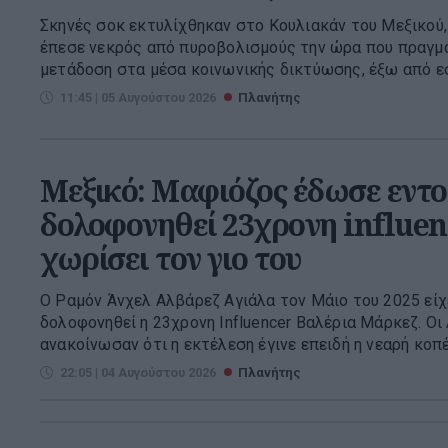
Σκηνές σοκ εκτυλίχθηκαν στο Κουλιακάν του Μεξικού,
έπεσε νεκρός από πυροβολισμούς την ώρα που πραγμ
μετάδοση στα μέσα κοινωνικής δικτύωσης, έξω από ε
11:45 | 05 Αυγούστου 2026
Πλανήτης
Μεξικό: Μαφιόζος έδωσε εντο
δολοφονηθεί 23χρονη influenc
χωρίσει τον γιο του
Ο Ραμόν Άνχελ Αλβάρεζ Αγιάλα τον Μάιο του 2025 είχ
δολοφονηθεί η 23χρονη Influencer Βαλέρια Μάρκεζ. Οι
ανακοίνωσαν ότι η εκτέλεση έγινε επειδή η νεαρή κοπέλ
22:05 | 04 Αυγούστου 2026
Πλανήτης