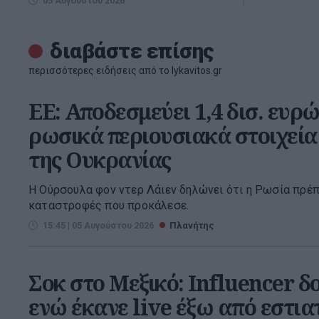
05 Αυγούστου 2026
διαβάστε επίσης
περισσότερες ειδήσεις από το lykavitos.gr
ΕΕ: Αποδεσμεύει 1,4 δισ. ευ
ρωσικά περιουσιακά στοιχεία 
της Ουκρανίας
Η Ούρσουλα φον ντερ Λάιεν δηλώνει ότι η Ρωσία πρέπ
καταστροφές που προκάλεσε.
15:45 | 05 Αυγούστου 2026
Πλανήτης
Σοκ στο Μεξικό: Influencer 
ενώ έκανε live έξω από εστια