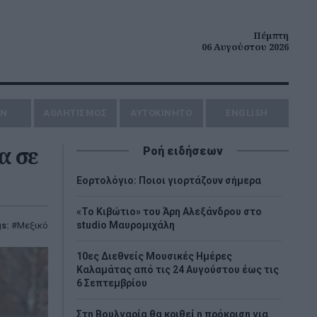
Πέμπτη
06 Αυγούστου 2026
ΗΝ
ΑΘΛΗΤΙΣΜΟΣ
AYTOKINHTO
ENGLISH
α σε
Ροή ειδήσεων
Εορτολόγιο: Ποιοι γιορτάζουν σήμερα
«Το Κιβώτιο» του Άρη Αλεξάνδρου στο
studio Μαυρομιχάλη
s:
Μεξικό
10ες Διεθνείς Μουσικές Ημέρες
Καλαμάτας από τις 24 Αυγούστου έως τις
6 Σεπτεμβρίου
Στη Βουλγαρία θα κριθεί η πρόκριση για