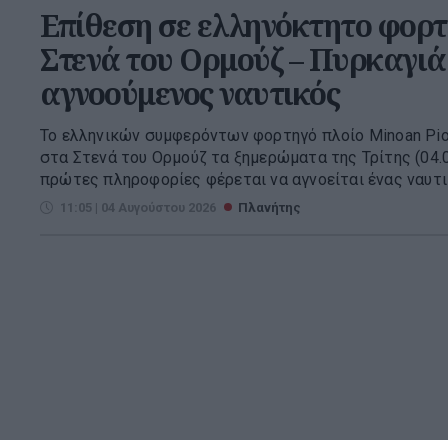
Επίθεση σε ελληνόκτητο φορτ
Στενά του Ορμούζ – Πυρκαγιά
αγνοούμενος ναυτικός
Το ελληνικών συμφερόντων φορτηγό πλοίο Minoan Pio
στα Στενά του Ορμούζ τα ξημερώματα της Τρίτης (04.0
πρώτες πληροφορίες φέρεται να αγνοείται ένας ναυτικό
11:05 | 04 Αυγούστου 2026
Πλανήτης