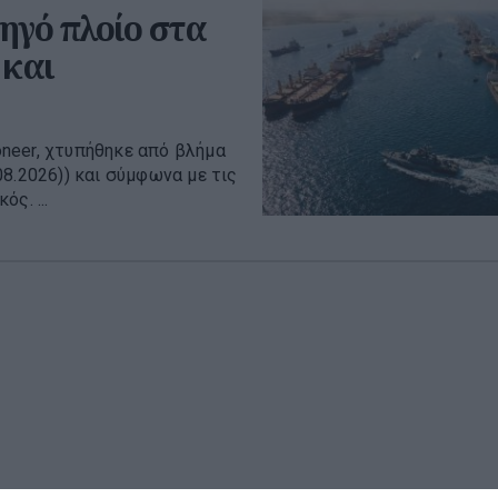
ηγό πλοίο στα
 και
neer, χτυπήθηκε από βλήμα
8.2026)) και σύμφωνα με τις
ς. ...