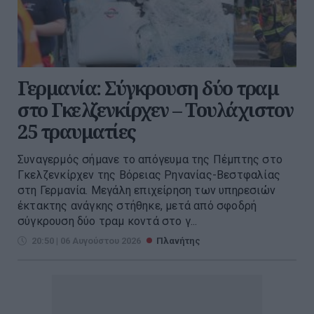
Γερμανία: Σύγκρουση δύο τραμ
στο Γκελζενκίρχεν – Τουλάχιστον
25 τραυματίες
Συναγερμός σήμανε το απόγευμα της Πέμπτης στο
Γκελζενκίρχεν της Βόρειας Ρηνανίας-Βεστφαλίας
στη Γερμανία. Μεγάλη επιχείρηση των υπηρεσιών
έκτακτης ανάγκης στήθηκε, μετά από σφοδρή
σύγκρουση δύο τραμ κοντά στο γ...
20:50 | 06 Αυγούστου 2026
Πλανήτης