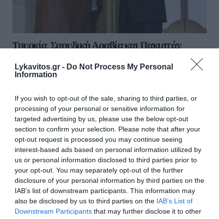
Τουρκία, Σαουδική Αραβία και Πακιστάν
ενισχύουν τη στρατιωτική τους συνεργασία
Lykavitos.gr -
Do Not Process My Personal
Information
Η Τουρκία, η Σαουδική Αραβία και το Πακιστάν
υπογράφουν μια κοινή αμυντική συμφωνία την
Παρασκευή (7/8), σύμφωνα με περιφερειακές πηγές που
If you wish to opt-out of the sale, sharing to third parties, or
έχουν άμεση γνώση του θέματος, σε μια πε...
processing of your personal or sensitive information for
targeted advertising by us, please use the below opt-out
07 Αυγούστου 2026
section to confirm your selection. Please note that after your
opt-out request is processed you may continue seeing
interest-based ads based on personal information utilized by
us or personal information disclosed to third parties prior to
your opt-out. You may separately opt-out of the further
disclosure of your personal information by third parties on the
IAB’s list of downstream participants. This information may
also be disclosed by us to third parties on the
IAB’s List of
Downstream Participants
that may further disclose it to other