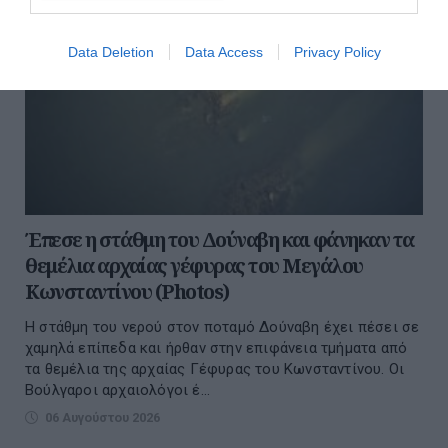
Data Deletion
Data Access
Privacy Policy
Έπεσε η στάθμη του Δούναβη και φάνηκαν τα
θεμέλια αρχαίας γέφυρας του Μεγάλου
Κωνσταντίνου (Photos)
Η στάθμη του νερού στον ποταμό Δούναβη έχει πέσει σε
χαμηλά επίπεδα και ήρθαν στην επιφάνεια τμήματα από
τα θεμέλια της αρχαίας Γέφυρας του Κωνσταντίνου. Οι
Βούλγαροι αρχαιολόγοι έ...
06 Αυγούστου 2026