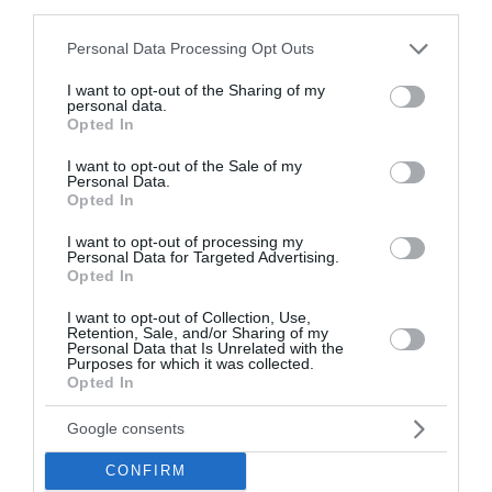
third parties.
Please note that this website/app uses one or more Google
Personal Data Processing Opt Outs
services and may gather and store information including but
not limited to your visit or usage behaviour. You may click to
I want to opt-out of the Sharing of my
personal data.
grant or deny consent to Google and its third-party tags to
Opted In
use your data for below specified purposes in below Google
consent section.
Ταϊλάνδη: Μαθητής άνοιξε πυρ σε σχολείο –
I want to opt-out of the Sale of my
Personal Data.
Νεκρός εκπαιδευτικός και τέσσερις
Opted In
τραυματίες
I want to opt-out of processing my
Personal Data for Targeted Advertising.
Σοκ έχει προκαλέσει στην Ταϊλάνδη η ένοπλη επίθεση
Opted In
σε σχολείο στην επαρχία Νονταμπούρι, βόρεια της
Μπανγκόκ, όπου μαθητής άνοιξε πυρ μέσα στις
I want to opt-out of Collection, Use,
εγκαταστάσεις του σχολείου, με αποτέλ...
Retention, Sale, and/or Sharing of my
Personal Data that Is Unrelated with the
Purposes for which it was collected.
07 Αυγούστου 2026
Opted In
Google consents
CONFIRM