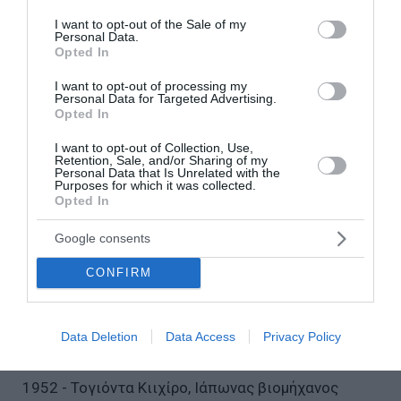
της Δανίας
consent section.
I want to opt-out of the Sale of my
Personal Data.
1378 - Πάπας Γρηγόριος ΙΑ΄
Opted In
I want to opt-out of processing my
1462 - Βασίλειος Β΄, μέγας πρίγκιπας της Μόσχας
Personal Data for Targeted Advertising.
Opted In
1564 - Λουτφί Πασάς, Οθωμανός πολιτικός
I want to opt-out of Collection, Use,
Retention, Sale, and/or Sharing of my
Personal Data that Is Unrelated with the
1615 - Μαργαρίτα, βασίλισσα της Γαλλίας
Purposes for which it was collected.
Opted In
1770 - Τζανμπαττίστα Τιέπολο, Ιταλός ζωγράφος
Google consents
1837 - Όττο Μάγκνους φον Στάκελμπεργκ
CONFIRM
(αρχαιολόγος), Εσθονός αρχαιολόγος
Data Deletion
Data Access
Privacy Policy
1897 - Ανδρέας Αναγνωστάκης, Έλληνας ιατρός
1952 - Τογιόντα Κιιχίρο, Ιάπωνας βιομήχανος