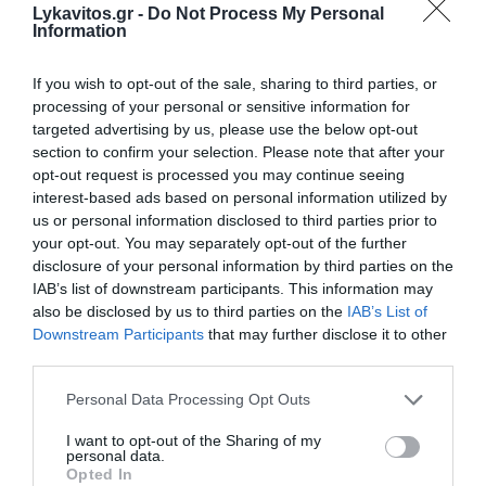
Lykavitos.gr -
Do Not Process My Personal
ηθοποιός και μοντέλο
Information
1990 - Κίμπρα, Νεοζηλανδή τραγουδοποιός
If you wish to opt-out of the sale, sharing to third parties, or
processing of your personal or sensitive information for
targeted advertising by us, please use the below opt-out
1990 - Νικολά Ν'Κουλού, Καμερουνέζος
section to confirm your selection. Please note that after your
ποδοσφαιριστής
opt-out request is processed you may continue seeing
interest-based ads based on personal information utilized by
1998 -Γιάννης Μπουζούκης, Έλληνας
us or personal information disclosed to third parties prior to
your opt-out. You may separately opt-out of the further
ποδοσφαιριστής
disclosure of your personal information by third parties on the
IAB’s list of downstream participants. This information may
2004 - Αμίρα Βιλιχάγκεν, Ολλανδή τραγουδίστρια
also be disclosed by us to third parties on the
IAB’s List of
Downstream Participants
that may further disclose it to other
Θάνατοι
third parties.
Please note that this website/app uses one or more Google
Personal Data Processing Opt Outs
965 - Αρνούλφος Α΄, κόμης της Φλάνδρας
services and may gather and store information including but
not limited to your visit or usage behaviour. You may click to
I want to opt-out of the Sharing of my
personal data.
1221 - Μπερενγκάρια της Πορτογαλίας, βασίλισσα
grant or deny consent to Google and its third-party tags to
Opted In
use your data for below specified purposes in below Google