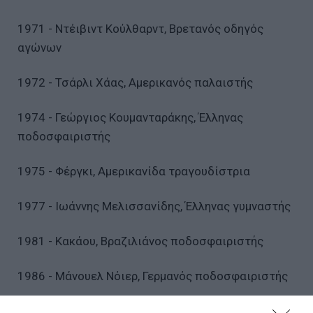
1971 - Ντέιβιντ Κούλθαρντ, Βρετανός οδηγός
αγώνων
1972 - Τσάρλι Χάας, Αμερικανός παλαιστής
1974 - Γεώργιος Κουμανταράκης, Έλληνας
ποδοσφαιριστής
1975 - Φέργκι, Αμερικανίδα τραγουδίστρια
1977 - Ιωάννης Μελισσανίδης, Έλληνας γυμναστής
1981 - Κακάου, Βραζιλιάνος ποδοσφαιριστής
1986 - Μάνουελ Νόιερ, Γερμανός ποδοσφαιριστής
1987 - Πωλίνα Γκαγκάρινα, Ρωσίδα τραγουδίστρια,