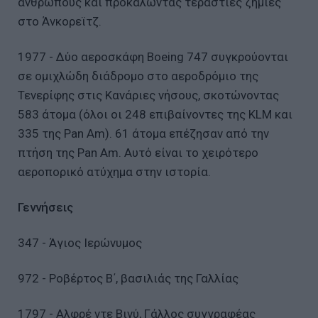
ανθρώπους και προκαλώντας τεράστιες ζημιές
στο Άνκορεϊτζ.
1977 - Δύο αεροσκάφη Boeing 747 συγκρούονται
σε ομιχλώδη διάδρομο στο αεροδρόμιο της
Τενερίφης στις Κανάριες νήσους, σκοτώνοντας
583 άτομα (όλοι οι 248 επιβαίνοντες της KLM και
335 της Pan Am). 61 άτομα επέζησαν από την
πτήση της Pan Am. Αυτό είναι το χειρότερο
αεροπορικό ατύχημα στην ιστορία.
Γεννήσεις
347 - Άγιος Ιερώνυμος
972 - Ροβέρτος Β΄, βασιλιάς της Γαλλίας
1797 - Αλφρέ ντε Βινύ, Γάλλος συγγραφέας