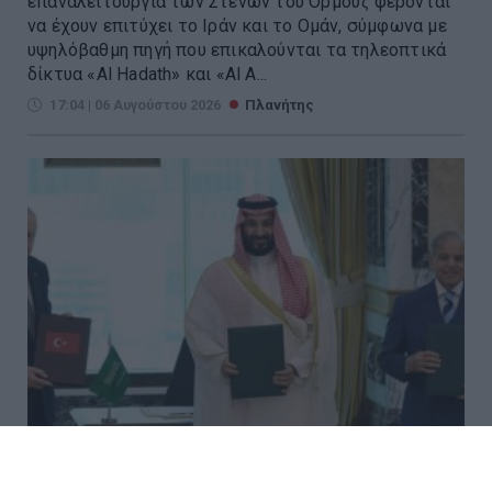
επαναλειτουργία των Στενών του Ορμούζ φέρονται
να έχουν επιτύχει το Ιράν και το Ομάν, σύμφωνα με
υψηλόβαθμη πηγή που επικαλούνται τα τηλεοπτικά
δίκτυα «Al Hadath» και «Al A...
17:04 | 06 Αυγούστου 2026
Πλανήτης