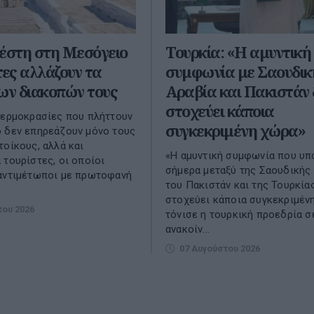
έστη στη Μεσόγειο
Τουρκία: «Η αμυντική
τες αλλάζουν τα
συμφωνία με Σαουδικ
ων διακοπών τους
Αραβία και Πακιστάν 
στοχεύει κάποια
θερμοκρασίες που πλήττουν
συγκεκριμένη χώρα»
 δεν επηρεάζουν μόνο τους
τοίκους, αλλά και
«Η αμυντική συμφωνία που υ
 τουρίστες, οι οποίοι
σήμερα μεταξύ της Σαουδικής 
 αντιμέτωποι με πρωτοφανή
του Πακιστάν και της Τουρκία
στοχεύει κάποια συγκεκριμέν
του 2026
τόνισε η τουρκική προεδρία σ
ανακοίν...
07 Αυγούστου 2026