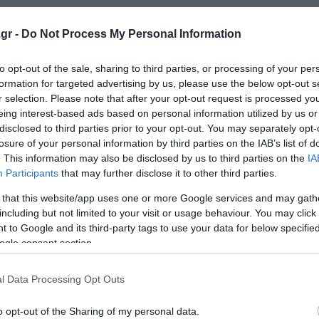
 αλήθεια γύρω από όσα συνέβησαν. Η ίδια η πριγκίπισσα
άτι με το οποίο συμφωνώ», σημείωσε.
gr -
Do Not Process My Personal Information
to opt-out of the sale, sharing to third parties, or processing of your per
formation for targeted advertising by us, please use the below opt-out s
r selection. Please note that after your opt-out request is processed y
αποκαλεί τον Επσταϊν «πολύ γοητευτικό», «καλόκαρδο» κα
eing interest-based ads based on personal information utilized by us or
ν στενή επαφή την περίοδο 2011–2014, χρόνια αφότου 
disclosed to third parties prior to your opt-out. You may separately opt-
αν την εξώθηση ανηλίκου σε πορνεία στη Φλόριντα.
losure of your personal information by third parties on the IAB’s list of
. This information may also be disclosed by us to third parties on the
IA
Participants
that may further disclose it to other third parties.
κον, διάδοχο του θρόνου της Νορβηγίας, το 2001. Τον γι
.
 that this website/app uses one or more Google services and may gath
including but not limited to your visit or usage behaviour. You may click 
 to Google and its third-party tags to use your data for below specifi
πσταϊν αν ήταν «απρεπές για μια μητέρα να προτείνει δύο
ogle consent section.
τσαρία για τον υπολογιστή του 15χρονου γιου» της. Λίγο
τι εκείνος βρισκόταν σε «αναζήτηση συζύγου» στο Παρίσι,
l Data Processing Opt Outs
 μοιχεία» και ότι «οι Σκανδιναβές είναι προτιμότερες» γ
o opt-out of the Sharing of my personal data.