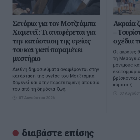
Σενάρια για τον Μοτζτάμπα
Ακραία ζ
Χαμενεΐ: Τι αναφέρεται για
– Τουρίσ
την κατάσταση της υγείας
σχέδια τ
του και γιατί παραμένει
Οι ακραίες 
μυστήριο
τη Μεσόγειο
μόνιμους κα
Διεθνή δημοσιεύματα αναφέρονται στην
εκατομμύρια
κατάσταση της υγείας του Μοτζτάμπα
βρίσκονται
Χαμενεΐ και στην παρατεταμένη απουσία
κύματα ζ...
του από τη δημόσια ζωή.
07 Αυγούσ
07 Αυγούστου 2026
διαβάστε επίσης