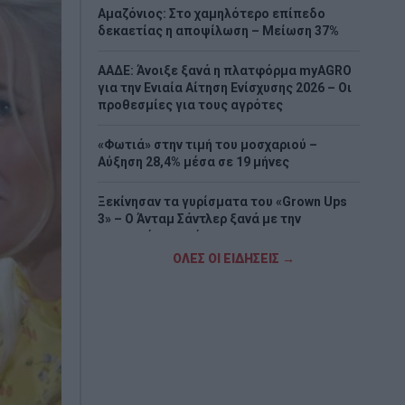
Αμαζόνιος: Στο χαμηλότερο επίπεδο
δεκαετίας η αποψίλωση – Μείωση 37%
ΑΑΔΕ: Άνοιξε ξανά η πλατφόρμα myAGRO
για την Ενιαία Αίτηση Ενίσχυσης 2026 – Οι
προθεσμίες για τους αγρότες
«Φωτιά» στην τιμή του μοσχαριού –
Αύξηση 28,4% μέσα σε 19 μήνες
Ξεκίνησαν τα γυρίσματα του «Grown Ups
3» – Ο Άνταμ Σάντλερ ξανά με την
αγαπημένη παρέα
ΟΛΕΣ ΟΙ ΕΙΔΗΣΕΙΣ →
Νέα υπόθεση «καίει» τον Ινφαντίνο:
Καταγγελίες για εξαψήφια αποζημίωση
από την UEFA σε γυναίκα με την οποία
φέρεται να είχε σχέση
e-ΕΦΚΑ – ΔΥΠΑ: Πληρωμές 56,7 εκατ. ευρώ
έως τις 14 Αυγούστου – Ποιοι πάνε
«ταμείο»