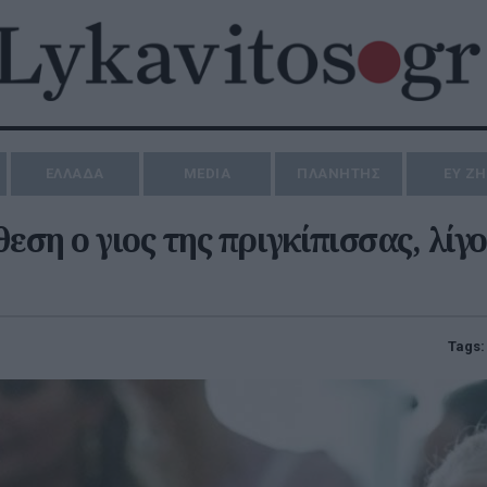
ΕΛΛΑΔΑ
MEDIA
ΠΛΑΝΗΤΗΣ
ΕΥ Ζ
ση ο γιος της πριγκίπισσας, λίγο
Tags: