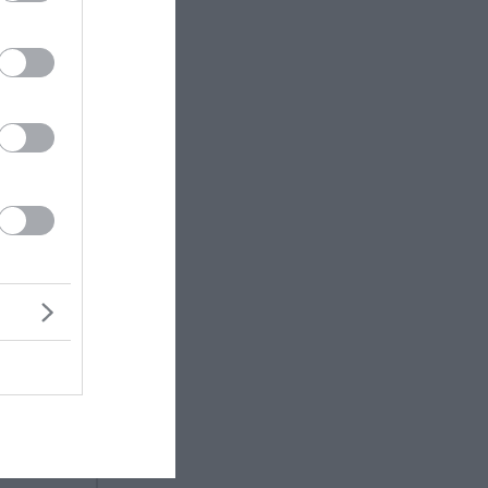
ν
στην
ράψει ότι
ρει
άνθρωπος
ωσε ότι
η