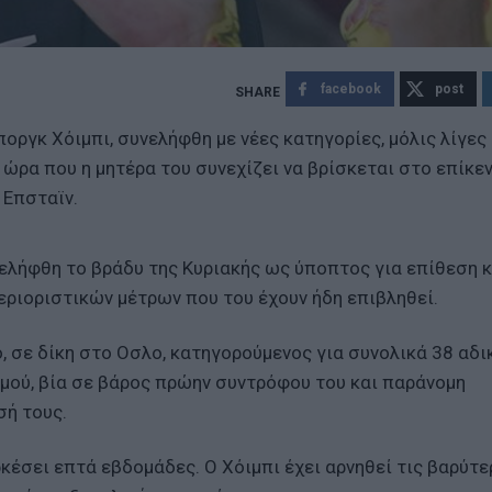
facebook
post
οργκ Χόιμπι, συνελήφθη με νέες κατηγορίες, μόλις λίγες
ν ώρα που η μητέρα του συνεχίζει να βρίσκεται στο επίκε
 Επσταϊν.
ελήφθη το βράδυ της Κυριακής ως ύποπτος για επίθεση κ
εριοριστικών μέτρων που του έχουν ήδη επιβληθεί.
, σε δίκη στο Οσλο, κατηγορούμενος για συνολικά 38 αδι
μού, βία σε βάρος πρώην συντρόφου του και παράνομη
σή τους.
αρκέσει επτά εβδομάδες. Ο Χόιμπι έχει αρνηθεί τις βαρύτε