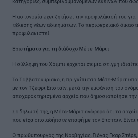
κατηγορίες, συμπεριλαμβανομένων εκείνων που αφ
Η αστυνομία έχει ζητήσει την προφυλάκισή του για 
τέλεσης νέων αδικημάτων. Το περιφερειακό δικαστή
προφυλακιστεί.
Ερωτήματα για τη διάδοχο Μέτε-Μάριτ
Η σύλληψη του Χόιμπι έρχεται σε μια στιγμή ιδιαίτε
Το Σαββατοκύριακο, η πριγκίπισσα Μέτε-Μάριτ υπο
με τον Τζέφρι Επσταϊν, μετά την εμφάνιση του ονό
αποχαρακτηρισμένα αρχεία που δημοσιοποίησε την 
Σε δήλωσή της, η Μέτε-Μάριτ ανέφερε ότι τα αρχε
που είχα οποιαδήποτε επαφή με τον Επσταϊν. Είναι
Ο πρωθυπουργός της Νορβηγίας, Γιόνας Γκαρ Στέρε,