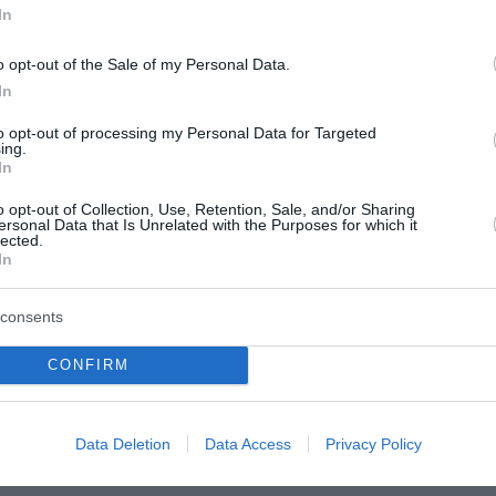
In
που δεν αισθανόταν καλά, του έστειλε email ευχαριστιώ
o opt-out of the Sale of my Personal Data.
ν επίσης ότι το 2013 φιλοξενήθηκε επί τέσσερις ημέρες 
In
, ενώ εκείνος απουσίαζε.
to opt-out of processing my Personal Data for Targeted
ing.
ει πληροφορίες για τον Επσταϊν το 2011 και του είχε γ
In
o opt-out of Collection, Use, Retention, Sale, and/or Sharing
ersonal Data that Is Unrelated with the Purposes for which it
ύη» προς τα θύματα του Επσταϊν και έχει δηλώσει ότι φέ
lected.
In
λθόν του Επσταϊν και δεν κατάλαβε εγκαίρως τι είδους 
consents
 γραπτή επικοινωνία με τον Επσταϊν το 2014, καθώς ένι
CONFIRM
την πριγκίπισσα διάδοχο ως μοχλό πίεσης προς άλλους
Data Deletion
Data Access
Privacy Policy
ιξη της Ευρώπης προς την Ουκρανία παραμένει ακλόνητ