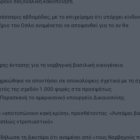
ορούν σεξουαλική κακοποίηση.
τέσσερις εβδομάδες, με το επιχείρημα ότι υπάρχει κίνδυ
ριο του Οσλο αναμένεται να αποφανθεί για το αν θα
ρης έντασης για τη νορβηγική βασιλική οικογένεια.
χρεώθηκε να απαντήσει σε αποκαλύψεις σχετικά με τη σ
ματός της σχεδόν 1.000 φορές στα προσφάτως
Παρασκευή το αμερικανικό υπουργείο Δικαιοσύνης.
ία «αποτυπώνουν κακή κρίση», προσθέτοντας: «Λυπάμαι β
 απλώς ντροπιαστικό».
 δήλωσε τη Δευτέρα ότι αναμένει από «τους Νορβηγούς 