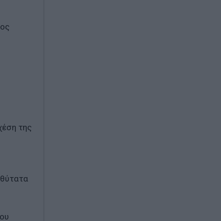
νος
χέση της
αθύτατα
που