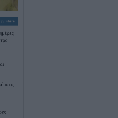
Τα επικίνδυνα σχέδια Πούτιν για επίθεση
στο ΝΑΤΟ – Το εφιαλτικό σενάριο που
τρέμει η Ευρώπη
share
 ημέρες
ντρο
αι
κήματα,
ρες