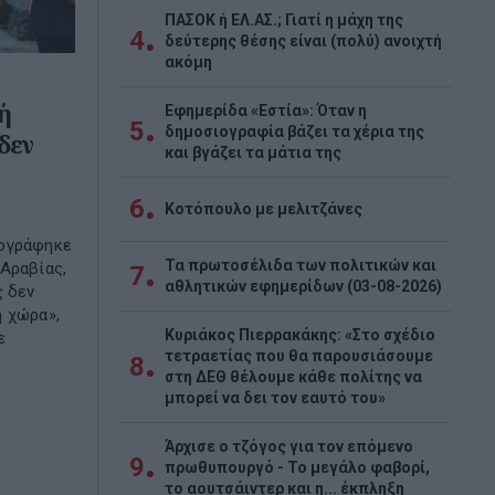
ΠΑΣΟΚ ή ΕΛ.ΑΣ.; Γιατί η μάχη της
4
δεύτερης θέσης είναι (πολύ) ανοιχτή
ακόμη
ή
Εφημερίδα «Εστία»: Όταν η
5
δημοσιογραφία βάζει τα χέρια της
δεν
και βγάζει τα μάτια της
6
Κοτόπουλο με μελιτζάνες
πογράφηκε
Τα πρωτοσέλιδα των πολιτικών και
Αραβίας,
7
αθλητικών εφημερίδων (03-08-2026)
ς δεν
η χώρα»,
Κυριάκος Πιερρακάκης: «Στο σχέδιο
ε
τετραετίας που θα παρουσιάσουμε
8
στη ΔΕΘ θέλουμε κάθε πολίτης να
μπορεί να δει τον εαυτό του»
Άρχισε ο τζόγος για τον επόμενο
9
πρωθυπουργό - Το μεγάλο φαβορί,
το αουτσάιντερ και η... έκπληξη