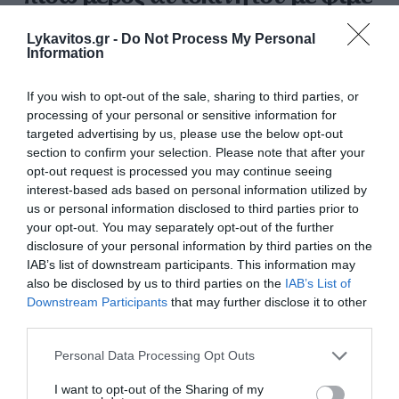
τζάμια
Lykavitos.gr -
Do Not Process My Personal
Information
Μυστική συνάντηση πραγματοποίησαν ο Πρόεδρος
του Ιράν, Μασούντ Πεζεσκιάν, και ο νέος ανώτατος
ηγέτης της Ισλαμικής Δημοκρατίας, Μοτζταμπά
If you wish to opt-out of the sale, sharing to third parties, or
processing of your personal or sensitive information for
Χαμενεΐ. Η συνάντηση έγινε σε αυτοκίνητο με φιμέ
targeted advertising by us, please use the below opt-out
τζάμια. Ο Πεζεσκιάν ...
section to confirm your selection. Please note that after your
19:18 | 06 Αυγούστου 2026
Πλανήτης
opt-out request is processed you may continue seeing
interest-based ads based on personal information utilized by
us or personal information disclosed to third parties prior to
your opt-out. You may separately opt-out of the further
disclosure of your personal information by third parties on the
IAB’s list of downstream participants. This information may
also be disclosed by us to third parties on the
IAB’s List of
Downstream Participants
that may further disclose it to other
third parties.
Please note that this website/app uses one or more Google
Personal Data Processing Opt Outs
services and may gather and store information including but
not limited to your visit or usage behaviour. You may click to
I want to opt-out of the Sharing of my