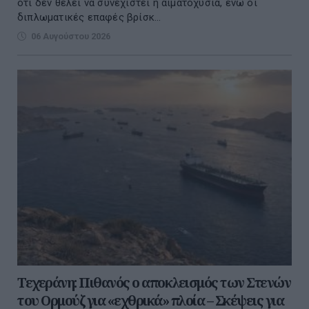
ότι δεν θέλει να συνεχιστεί η αιματοχυσία, ενώ οι
διπλωματικές επαφές βρίσκ...
06 Αυγούστου 2026
Τεχεράνη: Πιθανός ο αποκλεισμός των Στενών
του Ορμούζ για «εχθρικά» πλοία – Σκέψεις για