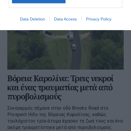
Data Deletion
Data Access
Privacy Policy
Βόρεια Καρολίνα: Τρεις νεκροί
και ένας τραυματίας μετά από
πυροβολισμούς
Συναγερμός σήμανε στην οδό Brooks Road στο
Prospect Hills της Βόρειας Καρολίνας, καθώς
τουλάχιστον τρία άτομα έχασαν τη ζωή τους και ένα
ακόμη τραυματίστηκε μετά από πυροβολισμούς.