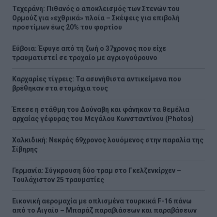
Τεχεράνη: Πιθανός ο αποκλεισμός των Στενών του
Ορμούζ για «εχθρικά» πλοία – Σκέψεις για επιβολή
προστίμων έως 20% του φορτίου
Εύβοια: Έφυγε από τη ζωή ο 37χρονος που είχε
τραυματιστεί σε τροχαίο με αγριογούρουνο
Καρχαρίες τίγρεις: Τα ασυνήθιστα αντικείμενα που
βρέθηκαν στα στομάχια τους
Έπεσε η στάθμη του Δούναβη και φάνηκαν τα θεμέλια
αρχαίας γέφυρας του Μεγάλου Κωνσταντίνου (Photos)
Χαλκιδική: Νεκρός 69χρονος λουόμενος στην παραλία της
Σίβηρης
Γερμανία: Σύγκρουση δύο τραμ στο Γκελζενκίρχεν –
Τουλάχιστον 25 τραυματίες
Εικονική αερομαχία με οπλισμένα τουρκικά F-16 πάνω
από το Αιγαίο – Μπαράζ παραβιάσεων και παραβάσεων