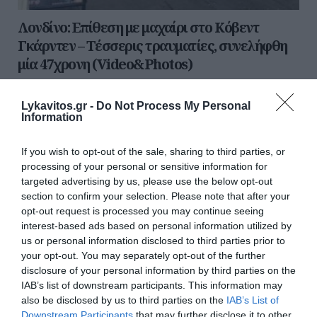
Λονδίνο: Επίθεση με μαχαίρι στο Κόβεντ
Γκάρντεν – Τέσσερις τραυματίες, συνελήφθη
μία 47χρονη (Video&Photos)
Συναγερμός σήμανε το μεσημέρι στο κέντρο του
Λονδίνου στην Αγγλία. Επίθεση με μαχαίρι έγινε στο
Lykavitos.gr -
Do Not Process My Personal
Information
Κόβεντ Γκάρντεν είχε ως αποτέλεσμα τον τραυματισμό
τεσσάρων ανθρώπων. Για την υπό...
If you wish to opt-out of the sale, sharing to third parties, or
05 Αυγούστου 2026
processing of your personal or sensitive information for
targeted advertising by us, please use the below opt-out
section to confirm your selection. Please note that after your
opt-out request is processed you may continue seeing
interest-based ads based on personal information utilized by
us or personal information disclosed to third parties prior to
your opt-out. You may separately opt-out of the further
disclosure of your personal information by third parties on the
IAB’s list of downstream participants. This information may
also be disclosed by us to third parties on the
IAB’s List of
Downstream Participants
that may further disclose it to other