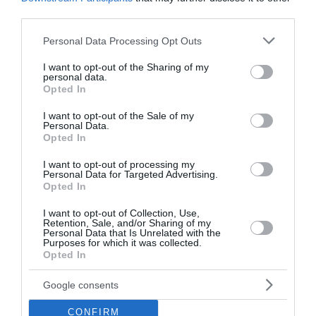
third parties.
Please note that this website/app uses one or more Google
Personal Data Processing Opt Outs
services and may gather and store information including but
not limited to your visit or usage behaviour. You may click to
I want to opt-out of the Sharing of my
personal data.
grant or deny consent to Google and its third-party tags to
Τραμπ: «Δεν θέλω να σκοτώνονται άνθρωποι»
Opted In
use your data for below specified purposes in below Google
– Νέο μήνυμα για το Ιράν
consent section.
I want to opt-out of the Sale of my
Personal Data.
Ο Ντόναλντ Τραμπ δήλωσε ότι προτιμά μια συμφωνία με
Opted In
το Ιράν αντί της στρατιωτικής κλιμάκωσης, τονίζοντας
ότι δεν θέλει να συνεχιστεί η αιματοχυσία, ενώ οι
I want to opt-out of processing my
Personal Data for Targeted Advertising.
διπλωματικές επαφές βρίσκ...
Opted In
06 Αυγούστου 2026
I want to opt-out of Collection, Use,
Retention, Sale, and/or Sharing of my
Personal Data that Is Unrelated with the
διαβάστε επίσης
Purposes for which it was collected.
Opted In
περισσότερες ειδήσεις από το lykavitos.gr
Google consents
CONFIRM