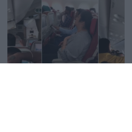
Ινδία: 12 τραυματίες από
σφοδρές αναταράξεις σε πτήση
της Air India – Επιβάτες
χτύπησαν στην οροφή του
αεροσκάφους
Στιγμές τρόμου έζησαν οι επιβάτες πτήσης της Air