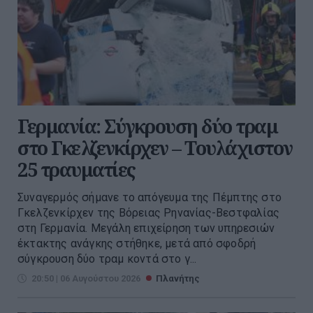
Γερμανία: Σύγκρουση δύο τραμ
στο Γκελζενκίρχεν – Τουλάχιστον
25 τραυματίες
Συναγερμός σήμανε το απόγευμα της Πέμπτης στο
Γκελζενκίρχεν της Βόρειας Ρηνανίας-Βεστφαλίας
στη Γερμανία. Μεγάλη επιχείρηση των υπηρεσιών
έκτακτης ανάγκης στήθηκε, μετά από σφοδρή
σύγκρουση δύο τραμ κοντά στο γ...
20:50 | 06 Αυγούστου 2026
Πλανήτης