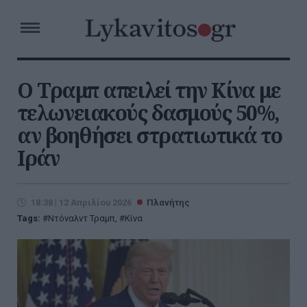
Ο Τραμπ απειλεί την Κίνα με
τελωνειακούς δασμούς 50%,
αν βοηθήσει στρατιωτικά το
Ιράν
18:38 | 12 Απριλίου 2026
Πλανήτης
Tags:
Ντόναλντ Τραμπ
,
Κίνα