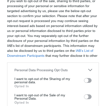
If you wish to opt-out of the sale, sharing to third parties, or
processing of your personal or sensitive information for
targeted advertising by us, please use the below opt-out
section to confirm your selection. Please note that after your
opt-out request is processed you may continue seeing
interest-based ads based on personal information utilized by
Τεχεράνη: Πιθανός ο αποκλεισμός των Στενών
us or personal information disclosed to third parties prior to
του Ορμούζ για «εχθρικά» πλοία – Σκέψεις για
your opt-out. You may separately opt-out of the further
disclosure of your personal information by third parties on the
επιβολή προστίμων έως 20% του φορτίου
IAB’s list of downstream participants. This information may
Το αρχικό κείμενο της συμφωνίας που επετεύχθη με το
also be disclosed by us to third parties on the
IAB’s List of
Ομάν για τα Στενά του Ορμούζ εξετάζει το Κοινοβούλιο
Downstream Participants
that may further disclose it to other
του Ιράν. Το νομοσχέδιο θα απαγορεύει σε «πλοία από
third parties.
εχθρικές χώρες» να ταξ...
Please note that this website/app uses one or more Google
Personal Data Processing Opt Outs
06 Αυγούστου 2026
services and may gather and store information including but
not limited to your visit or usage behaviour. You may click to
I want to opt-out of the Sharing of my
personal data.
grant or deny consent to Google and its third-party tags to
Opted In
διαβάστε επίσης
use your data for below specified purposes in below Google
consent section.
I want to opt-out of the Sale of my
περισσότερες ειδήσεις από το lykavitos.gr
Personal Data.
Opted In