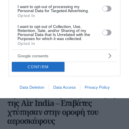
I want to opt-out of processing my
Personal Data for Targeted Advertising.
Opted In
I want to opt-out of Collection, Use,
Retention, Sale, and/or Sharing of my
Personal Data that Is Unrelated with the
Purposes for which it was collected.
Opted In
Google consents
CONFIRM
Ινδία: 12 τραυματίες από
Data Deletion
Data Access
Privacy Policy
σφοδρές αναταράξεις σε πτήση
της Air India – Επιβάτες
χτύπησαν στην οροφή του
αεροσκάφους