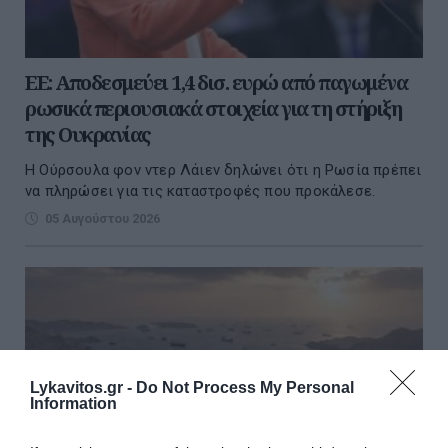
ΕΕ: Αποδεσμεύει 1,4 δισ. ευρώ από παγωμένα
ρωσικά περιουσιακά στοιχεία για τη στήριξη
της Ουκρανίας
Η Ούρσουλα φον ντερ Λάιεν δηλώνει ότι η Ρωσία πρέπει
να πληρώσει για τις καταστροφές που προκάλεσε.
05 Αυγούστου 2026
Lykavitos.gr -
Do Not Process My Personal
Information