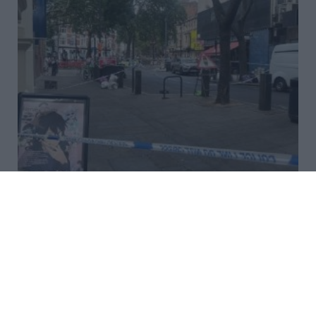
Λονδίνο: Επίθεση με μαχαίρι στο
Κόβεντ Γκάρντεν – Τέσσερις
τραυματίες, συνελήφθη μία
47χρονη (Video&Photos)
Συναγερμός σήμανε το μεσημέρι στο κέντρο του